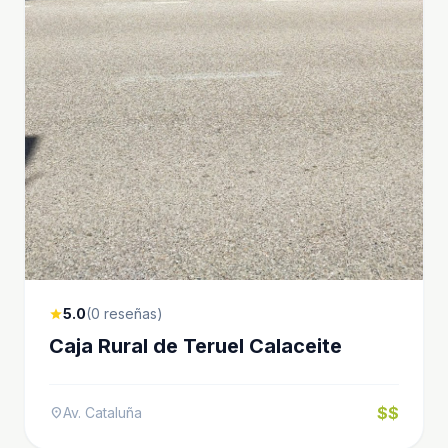
5.0
(0 reseñas)
star
Caja Rural de Teruel Calaceite
$$
Av. Cataluña
location_on