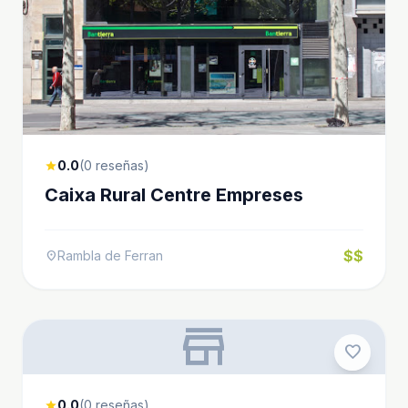
0.0
(0 reseñas)
star
Caixa Rural Centre Empreses
$$
Rambla de Ferran
location_on
store
favorite
0.0
(0 reseñas)
star