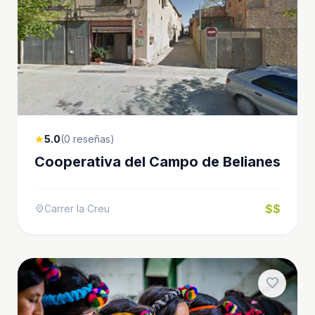
5.0
(0 reseñas)
star
Cooperativa del Campo de Belianes
$$
Carrer la Creu
location_on
favorite