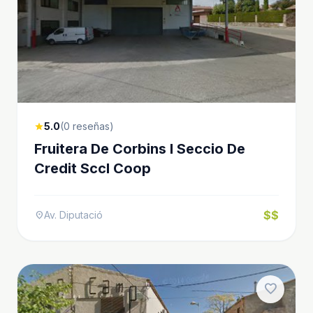
5.0
(0 reseñas)
star
Fruitera De Corbins I Seccio De
Credit Sccl Coop
$$
Av. Diputació
location_on
favorite