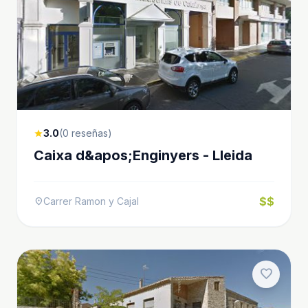
3.0
(0 reseñas)
star
Caixa d&apos;Enginyers - Lleida
$$
Carrer Ramon y Cajal
location_on
favorite