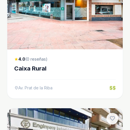
4.0
(0 reseñas)
star
Caixa Rural
$$
Av. Prat de la Riba
location_on
favorite