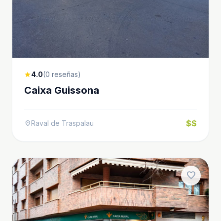
4.0
(0 reseñas)
star
Caixa Guissona
$$
Raval de Traspalau
location_on
favorite