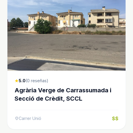
5.0
(0 reseñas)
star
Agrària Verge de Carrassumada i
Secció de Crèdit, SCCL
$$
Carrer Unió
location_on