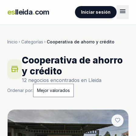
menu
es
lleida
.
com
Iniciar sesión
Inicio
Categorías
Cooperativa de ahorro y crédito
chevron_right
chevron_right
Cooperativa de ahorro
store
y crédito
12 negocios encontrados en Lleida
Ordenar por:
favorite