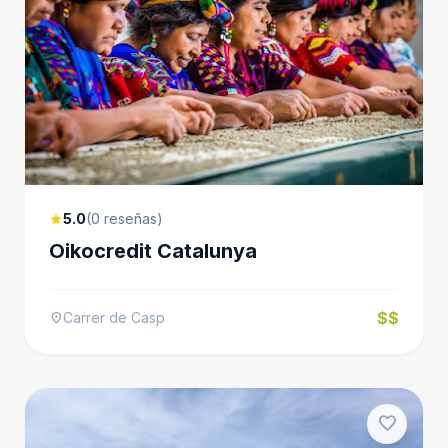
5.0
(0 reseñas)
star
Oikocredit Catalunya
$$
Carrer de Casp
location_on
favorite