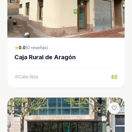
0.0
(0 reseñas)
star
Caja Rural de Aragón
$$
Calle Rbla.
location_on
favorite