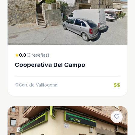
0.0
(0 reseñas)
star
Cooperativa Del Campo
$$
Carr. de Vallfogona
location_on
favorite