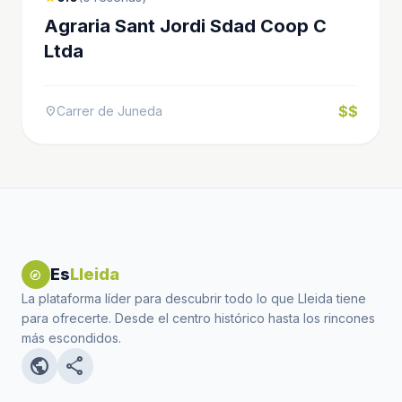
Agraria Sant Jordi Sdad Coop C
Ltda
$$
Carrer de Juneda
location_on
Es
Lleida
explore
La plataforma líder para descubrir todo lo que Lleida tiene
para ofrecerte. Desde el centro histórico hasta los rincones
más escondidos.
public
share