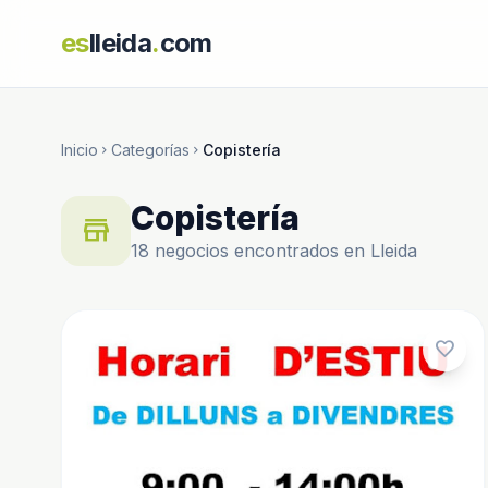
es
lleida
.
com
Inicio
Categorías
Copistería
chevron_right
chevron_right
Copistería
store
18 negocios encontrados en Lleida
favorite