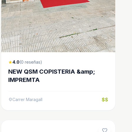
4.0
(0 reseñas)
star
NEW QSM COPISTERIA &amp;
IMPREMTA
$$
Carrer Maragall
location_on
favorite