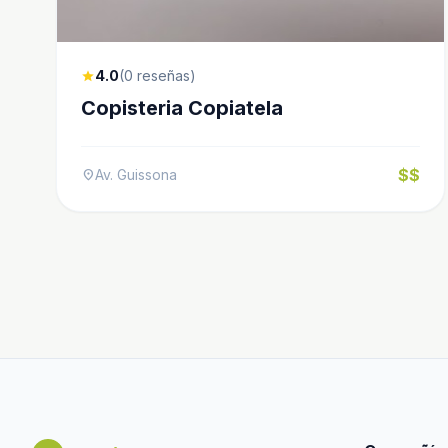
4.0
(0 reseñas)
star
Copisteria Copiatela
$$
Av. Guissona
location_on