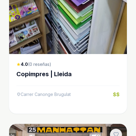
4.0
(0 reseñas)
star
Copimpres | Lleida
$$
Carrer Canonge Brugulat
location_on
favorite