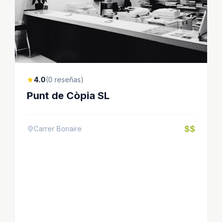
4.0
(0 reseñas)
star
Punt de Còpia SL
$$
Carrer Bonaire
location_on