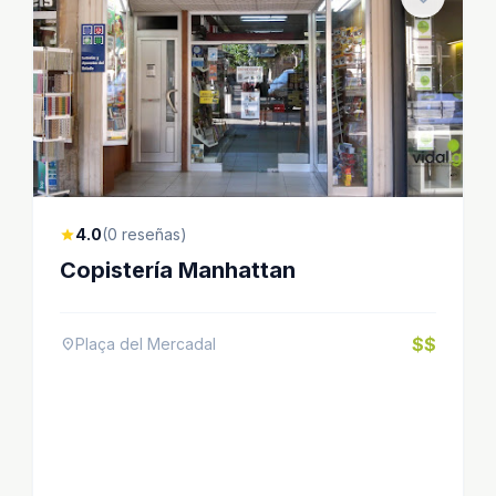
4.0
(0 reseñas)
star
Copistería Manhattan
$$
Plaça del Mercadal
location_on