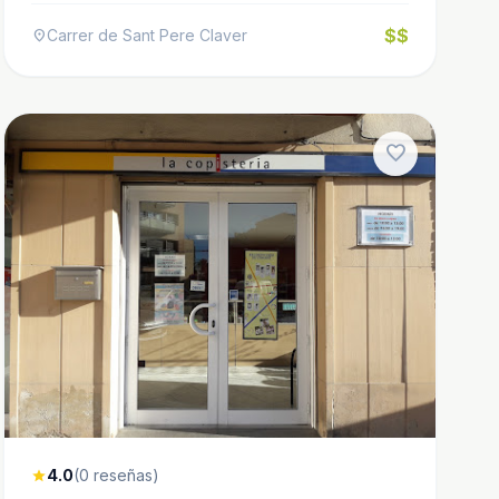
$$
Carrer de Sant Pere Claver
location_on
favorite
4.0
(0 reseñas)
star