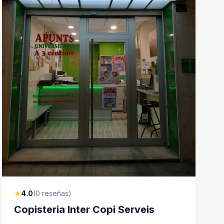
4.0
(0 reseñas)
star
Copisteria Inter Copi Serveis