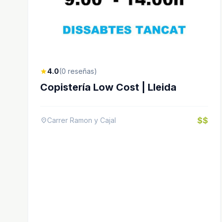
4.0
(0 reseñas)
star
Copistería Low Cost | Lleida
$$
Carrer Ramon y Cajal
location_on