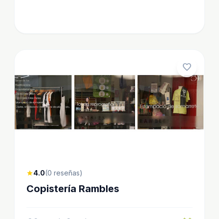
favorite
4.0
(0 reseñas)
star
Copistería Rambles