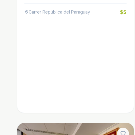
$$
Carrer República del Paraguay
location_on
favorite