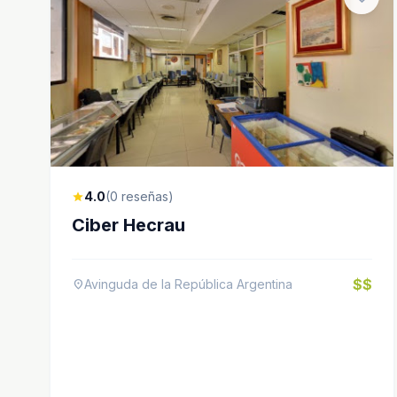
4.0
(0 reseñas)
star
Ciber Hecrau
$$
Avinguda de la República Argentina
location_on