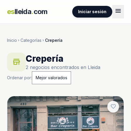
menu
es
lleida
.
com
Iniciar sesión
Inicio
Categorías
Crepería
chevron_right
chevron_right
Crepería
store
2 negocios encontrados en Lleida
Ordenar por:
favorite