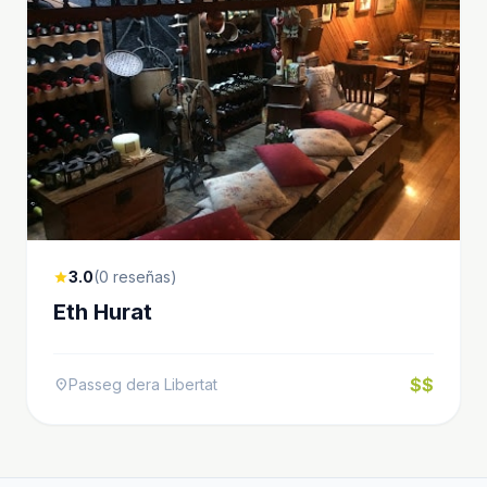
3.0
(0 reseñas)
star
Eth Hurat
$$
Passeg dera Libertat
location_on