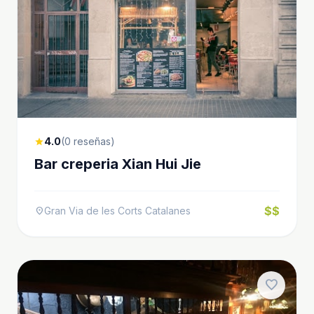
4.0
(0 reseñas)
star
Bar creperia Xian Hui Jie
$$
Gran Via de les Corts Catalanes
location_on
favorite