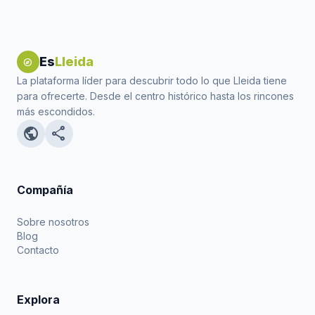
Es
Lleida
explore
La plataforma líder para descubrir todo lo que Lleida tiene
para ofrecerte. Desde el centro histórico hasta los rincones
más escondidos.
public
share
Compañía
Sobre nosotros
Blog
Contacto
Explora