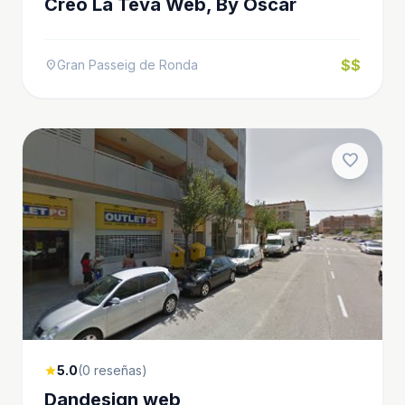
Creo La Teva Web, By Òscar
$$
Gran Passeig de Ronda
location_on
favorite
5.0
(0 reseñas)
star
Dandesign web