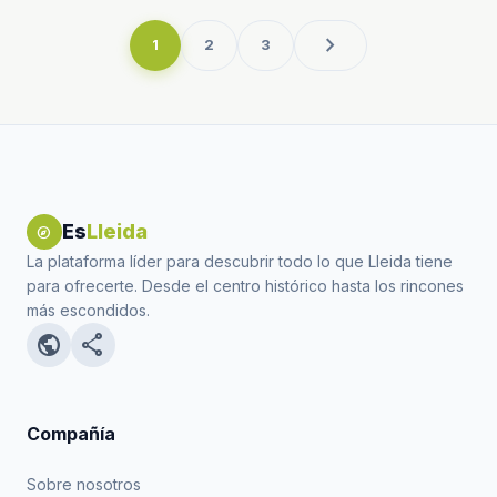
chevron_right
1
2
3
Es
Lleida
explore
La plataforma líder para descubrir todo lo que Lleida tiene
para ofrecerte. Desde el centro histórico hasta los rincones
más escondidos.
public
share
Compañía
Sobre nosotros