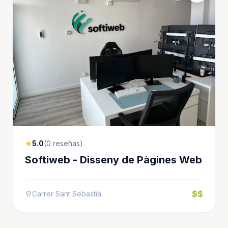
5.0
(0 reseñas)
star
Softiweb - Disseny de Pàgines Web
$$
Carrer Sant Sebastià
location_on