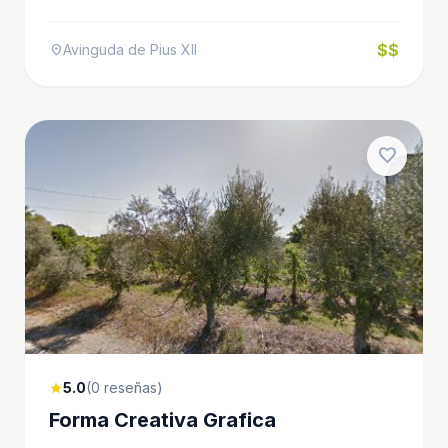
$$
Avinguda de Pius XII
location_on
favorite
5.0
(0 reseñas)
star
Forma Creativa Grafica