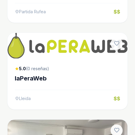
$$
Partida Rufea
location_on
favorite
5.0
(0 reseñas)
star
laPeraWeb
$$
Lleida
location_on
favorite