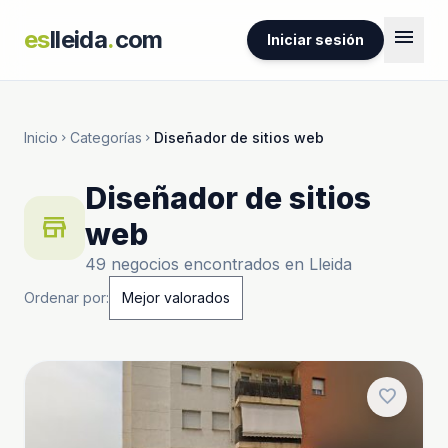
menu
es
lleida
.
com
Iniciar sesión
Inicio
Categorías
Diseñador de sitios web
chevron_right
chevron_right
Diseñador de sitios
store
web
49 negocios encontrados en Lleida
Ordenar por:
favorite