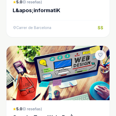
5.0
(0 reseñas)
star
L&apos;informatiK
$$
Carrer de Barcelona
location_on
favorite
5.0
(0 reseñas)
star