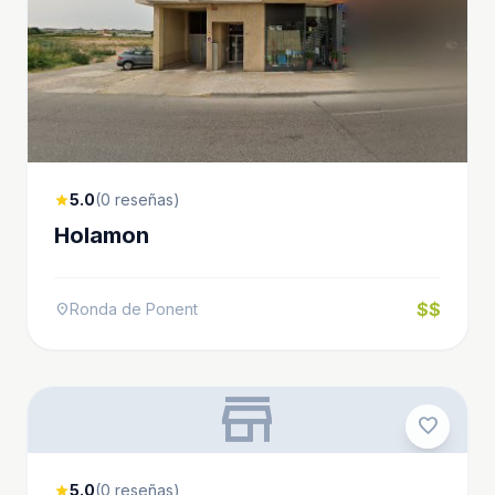
5.0
(0 reseñas)
star
Holamon
$$
Ronda de Ponent
location_on
store
favorite
5.0
(0 reseñas)
star