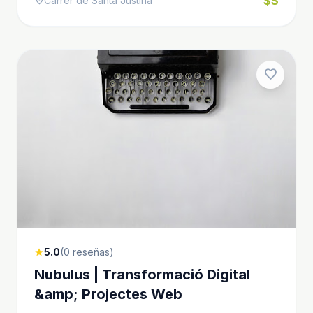
$$
Carrer de Santa Justina
location_on
favorite
5.0
(0 reseñas)
star
Nubulus | Transformació Digital
&amp; Projectes Web