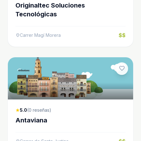
Originaltec Soluciones
Tecnológicas
$$
Carrer Magí Morera
location_on
favorite
5.0
(0 reseñas)
star
Antaviana