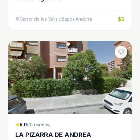
$$
Carrer de les Valls d&apos;Andorra
location_on
favorite
5.0
(0 reseñas)
star
LA PIZARRA DE ANDREA