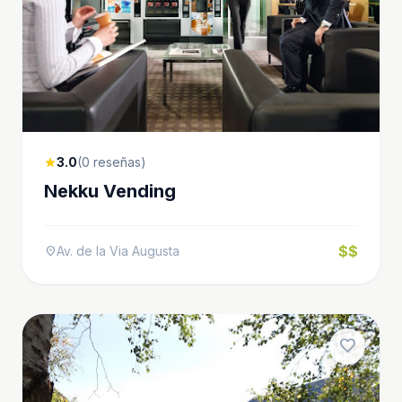
3.0
(0 reseñas)
star
Nekku Vending
$$
Av. de la Via Augusta
location_on
favorite