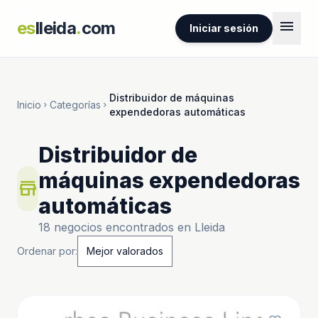
menu
es
lleida
.
com
Iniciar sesión
Distribuidor de máquinas
Inicio
Categorías
chevron_right
chevron_right
expendedoras automáticas
Distribuidor de
máquinas expendedoras
store
automáticas
18 negocios encontrados en Lleida
Ordenar por: