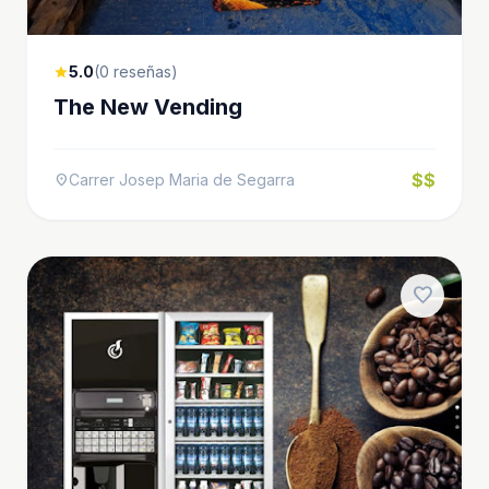
5.0
(0 reseñas)
star
The New Vending
$$
Carrer Josep Maria de Segarra
location_on
favorite