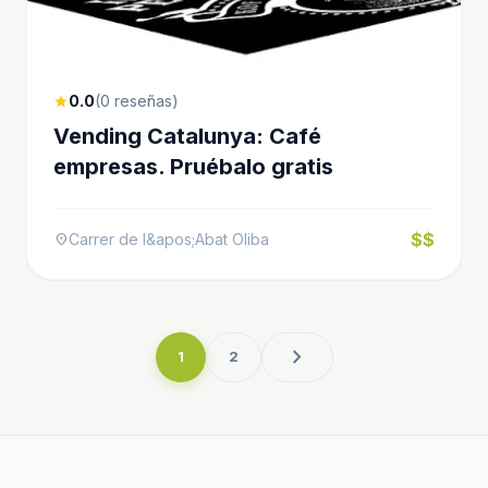
0.0
(0 reseñas)
star
Vending Catalunya: Café
empresas. Pruébalo gratis
$$
Carrer de l&apos;Abat Oliba
location_on
chevron_right
1
2