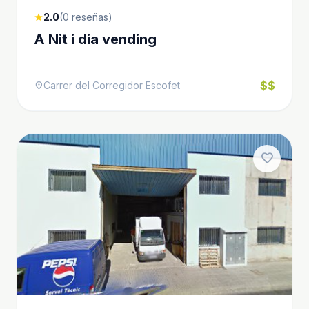
2.0
(0 reseñas)
star
A Nit i dia vending
$$
Carrer del Corregidor Escofet
location_on
favorite