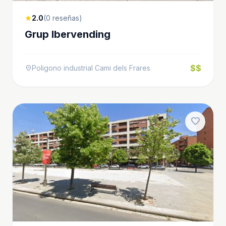
2.0
(0 reseñas)
star
Grup Ibervending
$$
Poligono industrial Cami dels Frares
location_on
favorite