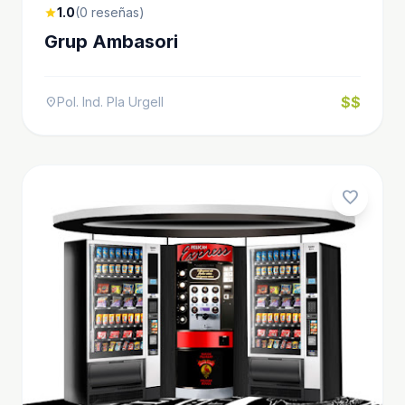
1.0
(0 reseñas)
star
Grup Ambasori
$$
Pol. Ind. Pla Urgell
location_on
favorite