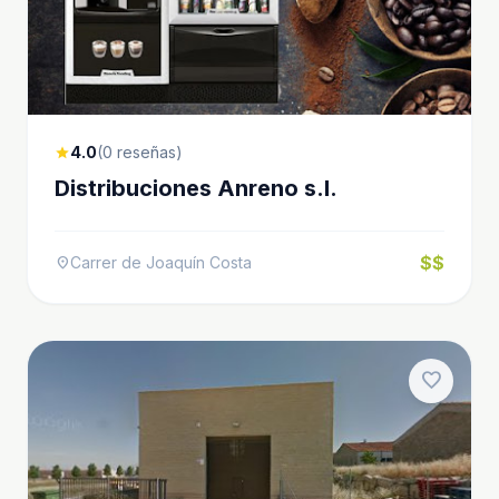
4.0
(0 reseñas)
star
Distribuciones Anreno s.l.
$$
Carrer de Joaquín Costa
location_on
favorite