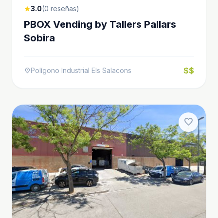
3.0
(0 reseñas)
star
PBOX Vending by Tallers Pallars
Sobira
$$
Polígono Industrial Els Salacons
location_on
favorite