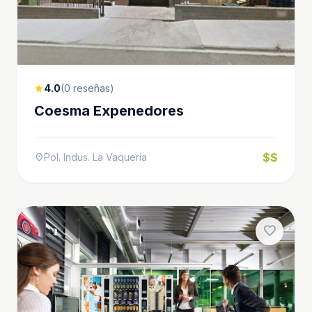
4.0
(0 reseñas)
star
Coesma Expenedores
$$
Pol. Indus. La Vaqueria
location_on
favorite