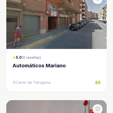
5.0
(0 reseñas)
star
Automáticos Mariano
$$
Carrer de Tarragona
location_on
favorite