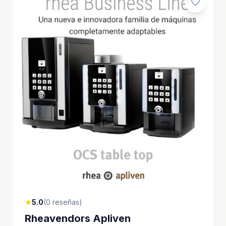
favorite
5.0
(0 reseñas)
star
Rheavendors Apliven