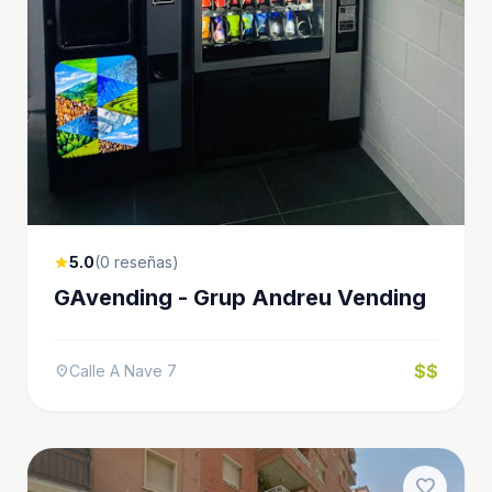
5.0
(0 reseñas)
star
GAvending - Grup Andreu Vending
$$
Calle A Nave 7
location_on
favorite