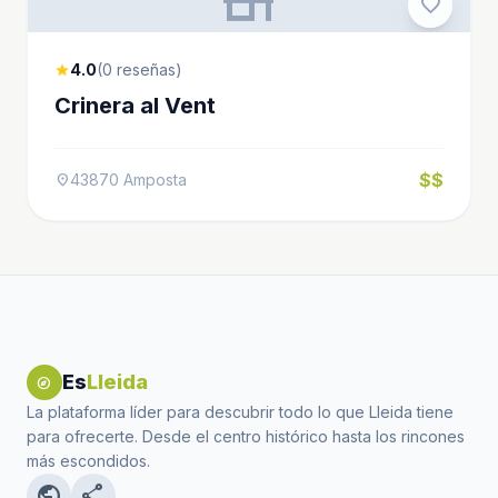
favorite
4.0
(0 reseñas)
star
Crinera al Vent
$$
43870 Amposta
location_on
Es
Lleida
explore
La plataforma líder para descubrir todo lo que Lleida tiene
para ofrecerte. Desde el centro histórico hasta los rincones
más escondidos.
public
share