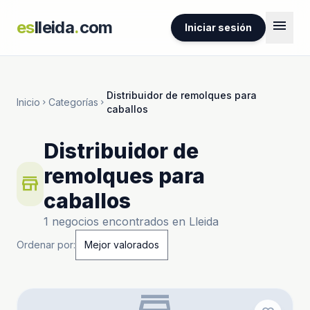
menu
es
lleida
.
com
Iniciar sesión
Distribuidor de remolques para
Inicio
Categorías
chevron_right
chevron_right
caballos
Distribuidor de
remolques para
store
caballos
1 negocios encontrados en Lleida
Ordenar por:
store