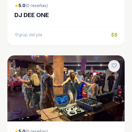
5.0
(0 reseñas)
star
DJ DEE ONE
$$
grup del pla
location_on
favorite
5.0
(0 reseñas)
star