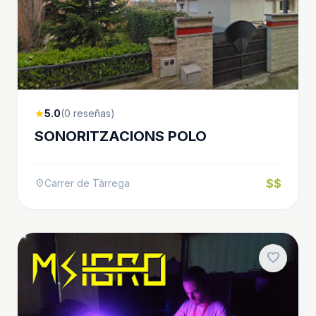
5.0
(0 reseñas)
star
SONORITZACIONS POLO
$$
Carrer de Tàrrega
location_on
favorite