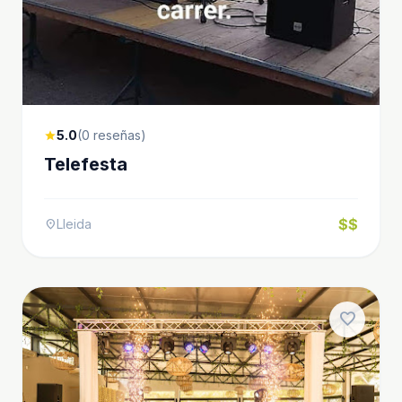
5.0
(0 reseñas)
star
Telefesta
$$
Lleida
location_on
favorite