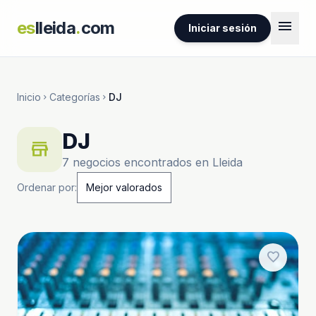
menu
es
lleida
.
com
Iniciar sesión
Inicio
Categorías
DJ
chevron_right
chevron_right
DJ
store
7 negocios encontrados en Lleida
Ordenar por:
favorite