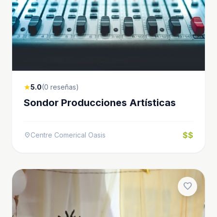
5.0
(0 reseñas)
star
Sondor Producciones Artísticas
$$
Centre Comerical Oasis
location_on
favorite