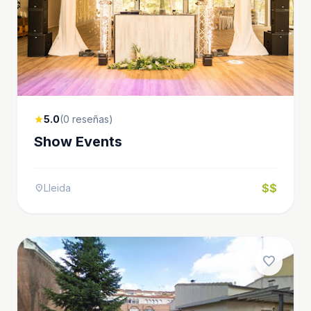
5.0
(0 reseñas)
star
Show Events
$$
Lleida
location_on
favorite