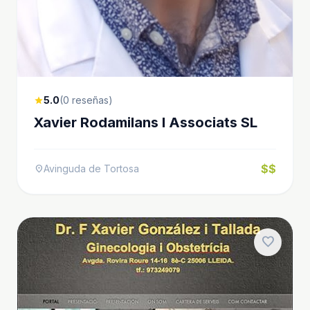
5.0
(0 reseñas)
star
Xavier Rodamilans I Associats SL
$$
Avinguda de Tortosa
location_on
favorite