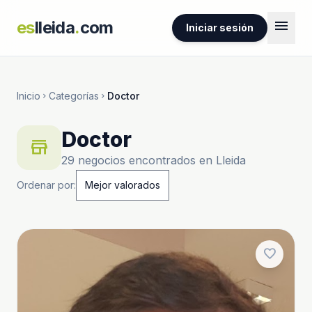
menu
es
lleida
.
com
Iniciar sesión
Inicio
Categorías
Doctor
chevron_right
chevron_right
Doctor
store
29 negocios encontrados en Lleida
Ordenar por:
favorite