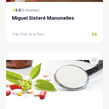
5.0
(0 reseñas)
star
Miguel Sisteré Manonelles
$$
Av. Prat de la Riba
location_on
favorite