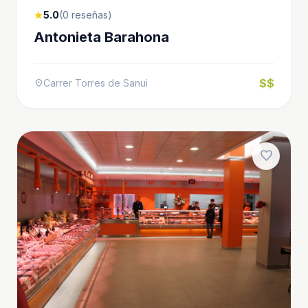
5.0
(0 reseñas)
star
Antonieta Barahona
$$
Carrer Torres de Sanui
location_on
favorite