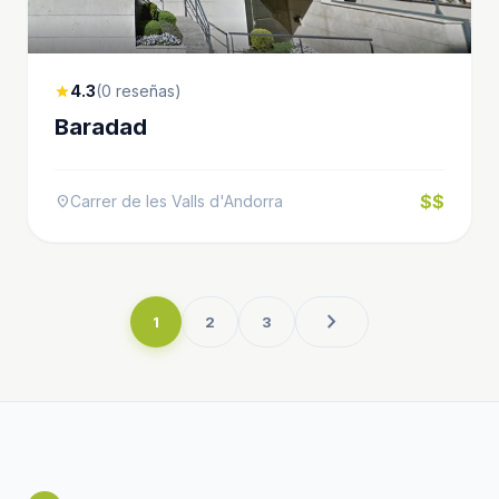
4.3
(0 reseñas)
star
Baradad
$$
Carrer de les Valls d'Andorra
location_on
chevron_right
1
2
3