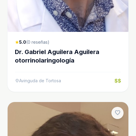
5.0
(0 reseñas)
star
Dr. Gabriel Aguilera Aguilera
otorrinolaringología
$$
Avinguda de Tortosa
location_on
favorite