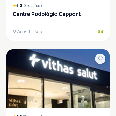
5.0
(0 reseñas)
star
Centre Podològic Cappont
$$
Carrer Trinitaris
location_on
favorite