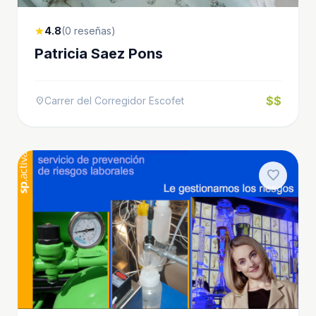
4.8
(0 reseñas)
star
Patricia Saez Pons
$$
Carrer del Corregidor Escofet
location_on
favorite