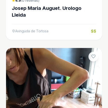
4.9
(0 reseñas)
star
Josep Maria Auguet. Urologo
Lleida
$$
Avinguda de Tortosa
location_on
favorite