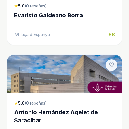
5.0
(0 reseñas)
star
Evaristo Galdeano Borra
$$
Plaça d'Espanya
location_on
favorite
5.0
(0 reseñas)
star
Antonio Hernández Agelet de
Saracíbar