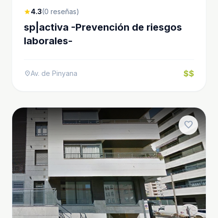
4.3
(0 reseñas)
star
sp|activa -Prevención de riesgos
laborales-
$$
Av. de Pinyana
location_on
favorite