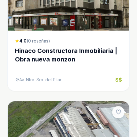
4.0
(0 reseñas)
star
Hinaco Constructora Inmobiliaria |
Obra nueva monzon
$$
Av. Ntra. Sra. del Pilar
location_on
favorite