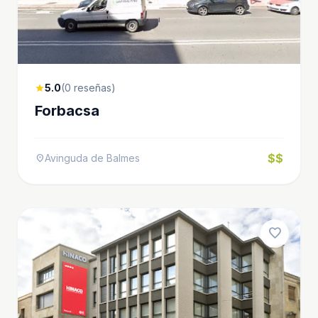
5.0
(0 reseñas)
star
Forbacsa
$$
Avinguda de Balmes
location_on
favorite