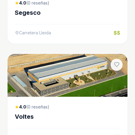
4.0
(0 reseñas)
star
Segesco
$$
Carretera Lleida
location_on
favorite
4.0
(0 reseñas)
star
Voltes