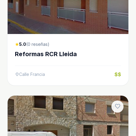
5.0
(0 reseñas)
star
Reformas RCR Lleida
$$
Calle Francia
location_on
favorite