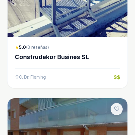
5.0
(0 reseñas)
star
Construdekor Busines SL
$$
C. Dr. Fleming
location_on
favorite