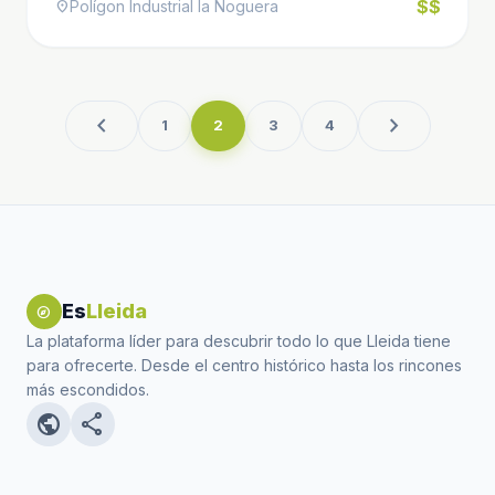
$$
Polígon Industrial la Noguera
location_on
chevron_left
chevron_right
1
2
3
4
Es
Lleida
explore
La plataforma líder para descubrir todo lo que Lleida tiene
para ofrecerte. Desde el centro histórico hasta los rincones
más escondidos.
public
share