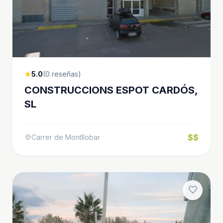
5.0
(0 reseñas)
star
CONSTRUCCIONS ESPOT CARDÓS,
SL
$$
Carrer de Montllobar
location_on
favorite