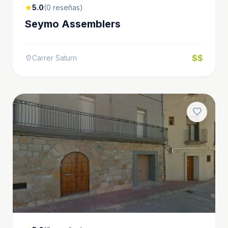
5.0
(0 reseñas)
star
Seymo Assemblers
$$
Carrer Saturn
location_on
favorite