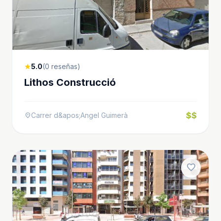
5.0
(0 reseñas)
star
Lithos Construcció
$$
Carrer d&apos;Angel Guimerà
location_on
favorite