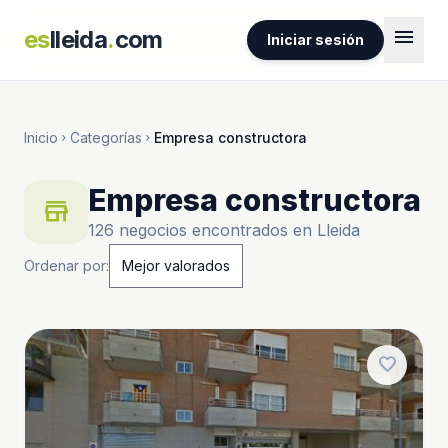
menu
es
lleida
.
com
Iniciar sesión
Inicio
Categorías
Empresa constructora
chevron_right
chevron_right
Empresa constructora
store
126 negocios encontrados en Lleida
Ordenar por:
favorite