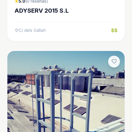
5.0
(0 reseñas)
star
ADYSERV 2015 S.L
$$
C/ dels Gallart
location_on
favorite