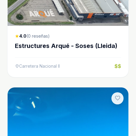
4.0
(0 reseñas)
star
Estructures Arqué - Soses (Lleida)
$$
Carretera Nacional II
location_on
favorite