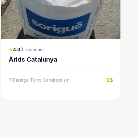
4.0
(0 reseñas)
star
Àrids Catalunya
$$
Paratge Torre Cendrera s/n
location_on