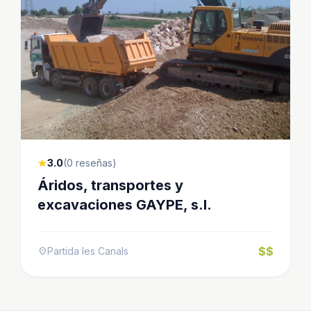
3.0
(0 reseñas)
star
Áridos, transportes y
excavaciones GAYPE, s.l.
$$
Partida les Canals
location_on