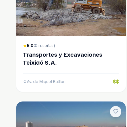
5.0
(0 reseñas)
star
Transportes y Excavaciones
Teixidó S.A.
$$
Av. de Miquel Batllori
location_on
favorite