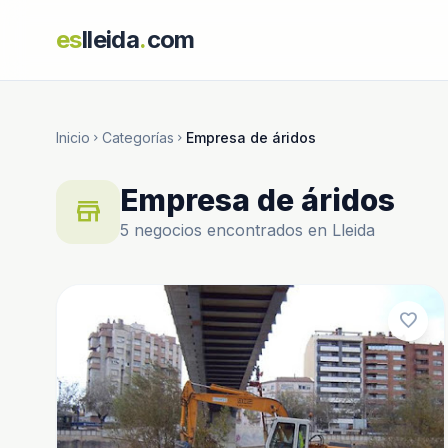
es
lleida
.
com
Inicio
Categorías
Empresa de áridos
chevron_right
chevron_right
Empresa de áridos
store
5 negocios encontrados en Lleida
favorite