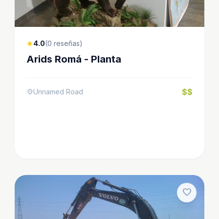
4.0
(0 reseñas)
star
Arids Romá - Planta
$$
Unnamed Road
location_on
favorite