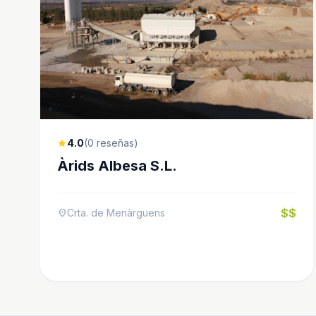
4.0
(0 reseñas)
star
Àrids Albesa S.L.
$$
Crta. de Menàrguens
location_on