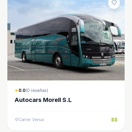
favorite
0.0
(0 reseñas)
star
Autocars Morell S.L
$$
Carrer Venus
location_on