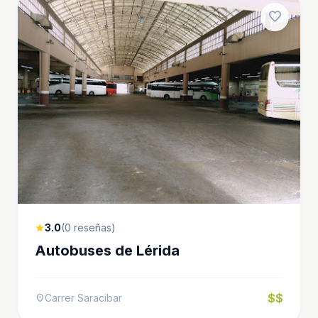
favorite
3.0
(0 reseñas)
star
Autobuses de Lérida
$$
Carrer Saracibar
location_on