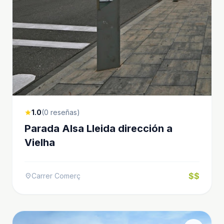
1.0
(0 reseñas)
star
Parada Alsa Lleida dirección a
Vielha
$$
Carrer Comerç
location_on