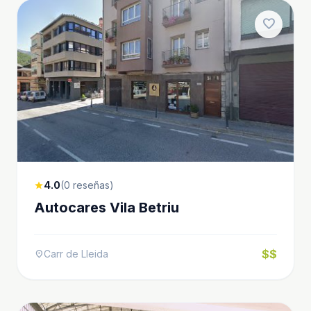
favorite
4.0
(0 reseñas)
star
Autocares Vila Betriu
$$
Carr de Lleida
location_on