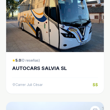
5.0
(0 reseñas)
star
AUTOCARS SALVIA SL
$$
Carrer Juli Cèsar
location_on