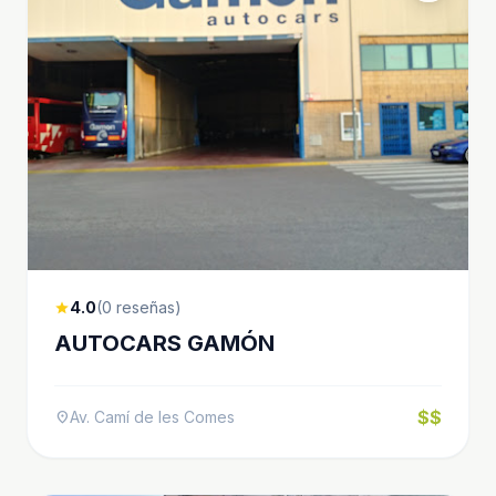
4.0
(0 reseñas)
star
AUTOCARS GAMÓN
$$
Av. Camí de les Comes
location_on