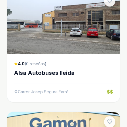
favorite
4.0
(0 reseñas)
star
Alsa Autobuses lleida
$$
Carrer Josep Segura Farré
location_on
favorite