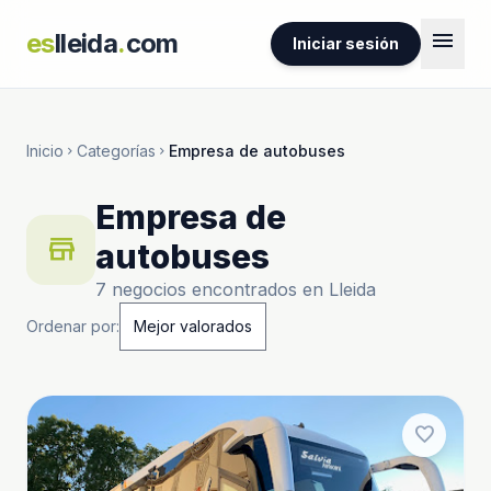
menu
es
lleida
.
com
Iniciar sesión
Inicio
Categorías
Empresa de autobuses
chevron_right
chevron_right
Empresa de
store
autobuses
7 negocios encontrados en Lleida
Ordenar por:
favorite