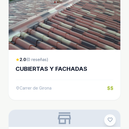
2.0
(0 reseñas)
star
CUBIERTAS Y FACHADAS
$$
Carrer de Girona
location_on
store
favorite