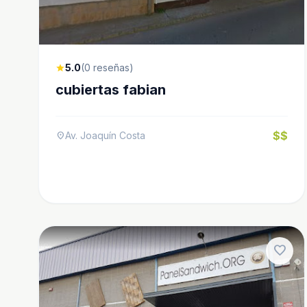
5.0
(0 reseñas)
star
cubiertas fabian
$$
Av. Joaquín Costa
location_on
favorite