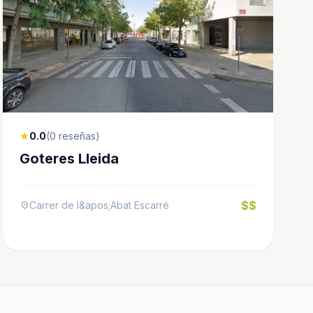
0.0
(0 reseñas)
star
Goteres Lleida
$$
Carrer de l&apos;Abat Escarré
location_on