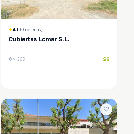
4.0
(0 reseñas)
star
Cubiertas Lomar S.L.
$$
N-260
location_on
favorite