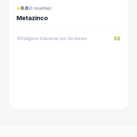
0.0
(0 reseñas)
star
Metazinco
$$
Polígono Industrial Les Verdunes
location_on