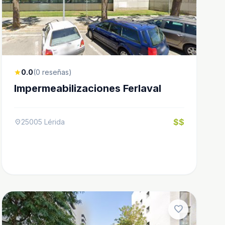
0.0
(0 reseñas)
star
Impermeabilizaciones Ferlaval
$$
25005 Lérida
location_on
favorite