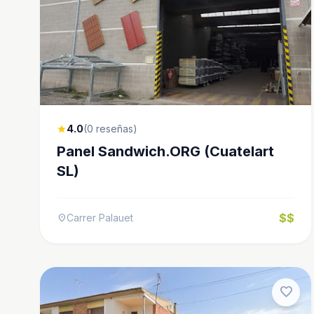
4.0
(0 reseñas)
star
Panel Sandwich.ORG (Cuatelart
SL)
$$
Carrer Palauet
location_on
favorite