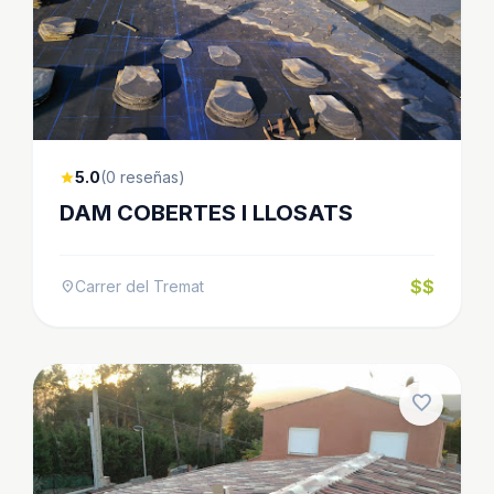
5.0
(0 reseñas)
star
DAM COBERTES I LLOSATS
$$
Carrer del Tremat
location_on
favorite