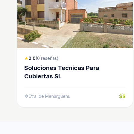
0.0
(0 reseñas)
star
Soluciones Tecnicas Para
Cubiertas Sl.
$$
Ctra. de Menàrguens
location_on