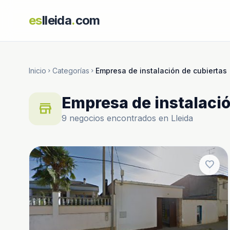
es
lleida
.
com
Inicio
Categorías
Empresa de instalación de cubiertas
chevron_right
chevron_right
Empresa de instalació
store
9 negocios encontrados en Lleida
favorite