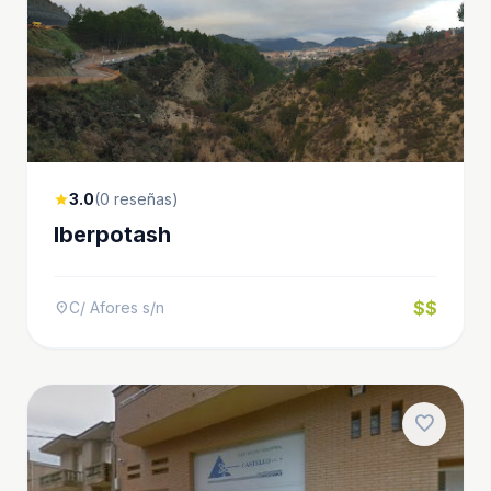
3.0
(0 reseñas)
star
Iberpotash
$$
C/ Afores s/n
location_on
favorite