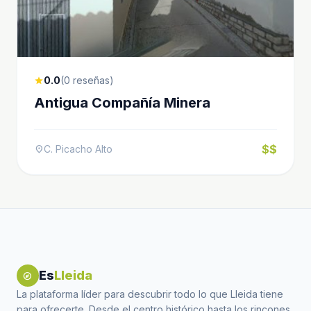
0.0
(0 reseñas)
star
Antigua Compañía Minera
$$
C. Picacho Alto
location_on
Es
Lleida
explore
La plataforma líder para descubrir todo lo que Lleida tiene
para ofrecerte. Desde el centro histórico hasta los rincones