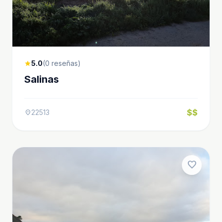
5.0
(0 reseñas)
star
Salinas
$$
22513
location_on
favorite