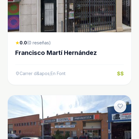
0.0
(0 reseñas)
star
Francisco Martí Hernández
$$
Carrer d&apos;En Font
location_on
favorite