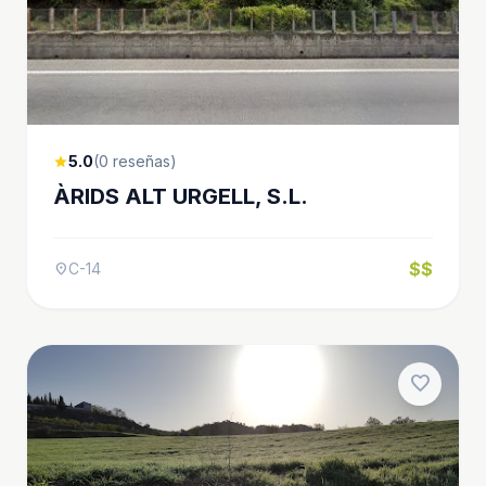
5.0
(0 reseñas)
star
ÀRIDS ALT URGELL, S.L.
$$
C-14
location_on
favorite