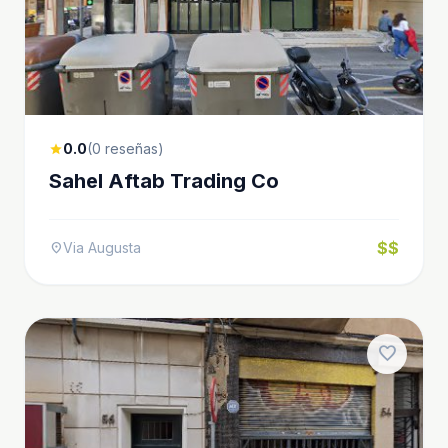
0.0
(0 reseñas)
star
Sahel Aftab Trading Co
$$
Via Augusta
location_on
favorite