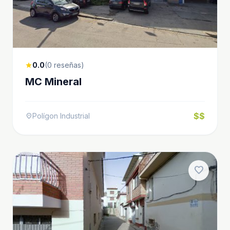
0.0
(0 reseñas)
star
MC Mineral
$$
Polígon Industrial
location_on
favorite