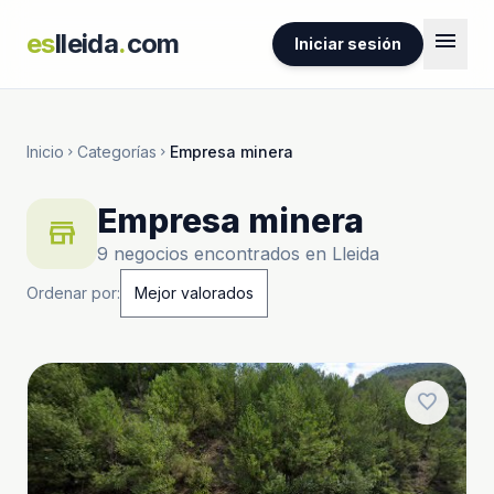
menu
es
lleida
.
com
Iniciar sesión
Inicio
Categorías
Empresa minera
chevron_right
chevron_right
Empresa minera
store
9 negocios encontrados en Lleida
Ordenar por:
favorite