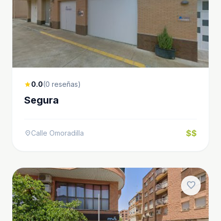
0.0
(0 reseñas)
star
Segura
$$
Calle Omoradilla
location_on
favorite