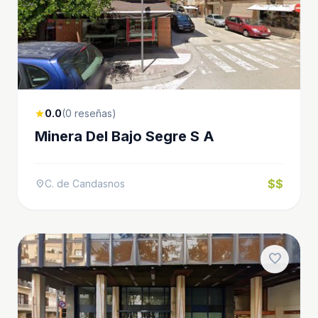
0.0
(0 reseñas)
star
Minera Del Bajo Segre S A
$$
C. de Candasnos
location_on
favorite