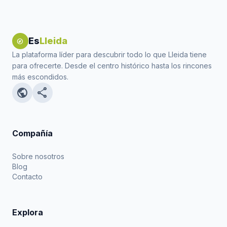
Es
Lleida
explore
La plataforma líder para descubrir todo lo que Lleida tiene
para ofrecerte. Desde el centro histórico hasta los rincones
más escondidos.
public
share
Compañía
Sobre nosotros
Blog
Contacto
Explora