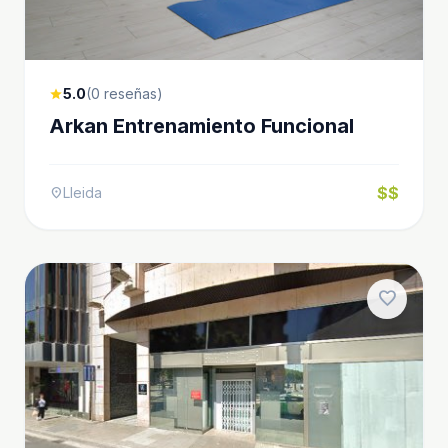
5.0
(0 reseñas)
star
Arkan Entrenamiento Funcional
$$
Lleida
location_on
favorite