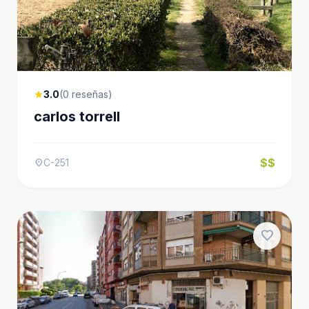
3.0
(0 reseñas)
star
carlos torrell
$$
C-251
location_on
favorite