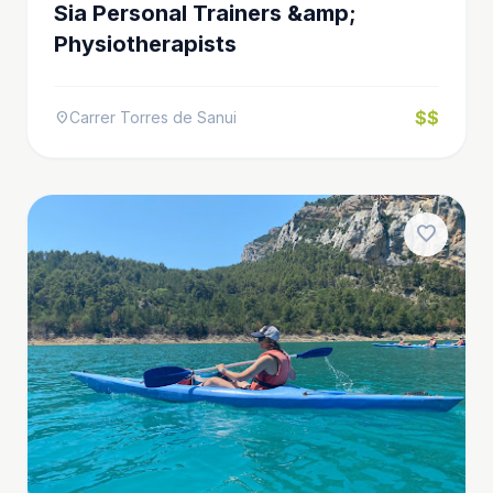
Sia Personal Trainers &amp;
Physiotherapists
$$
Carrer Torres de Sanui
location_on
favorite