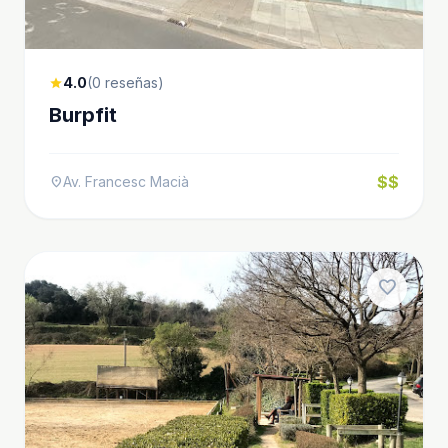
4.0
(0 reseñas)
star
Burpfit
$$
Av. Francesc Macià
location_on
favorite