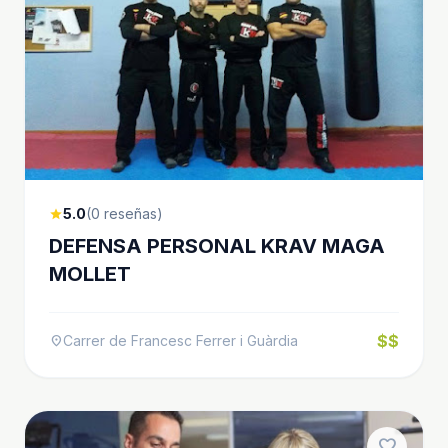
5.0
(0 reseñas)
star
DEFENSA PERSONAL KRAV MAGA
MOLLET
$$
Carrer de Francesc Ferrer i Guàrdia
location_on
favorite