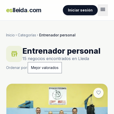
menu
es
lleida
.
com
Iniciar sesión
Inicio
Categorías
Entrenador personal
chevron_right
chevron_right
Entrenador personal
store
15 negocios encontrados en Lleida
Ordenar por:
favorite