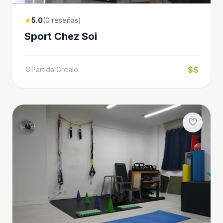
5.0
(0 reseñas)
star
Sport Chez Soi
$$
Partida Grealo
location_on
favorite