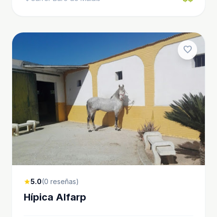
favorite
5.0
(0 reseñas)
star
Hípica Alfarp