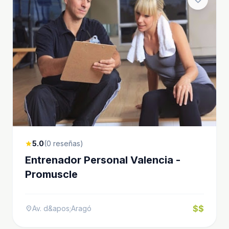
5.0
(0 reseñas)
star
Entrenador Personal Valencia -
Promuscle
$$
Av. d&apos;Aragó
location_on