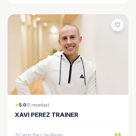
favorite
5.0
(0 reseñas)
star
XAVI PEREZ TRAINER
$$
Carrer Baró de Maials
location_on