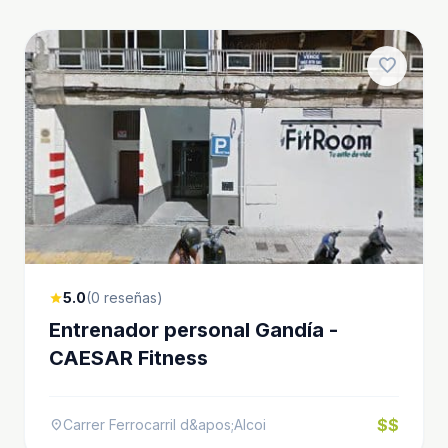
favorite
5.0
(0 reseñas)
star
Entrenador personal Gandía -
CAESAR Fitness
$$
Carrer Ferrocarril d&apos;Alcoi
location_on