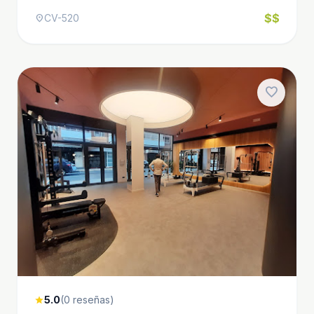
$$
CV-520
location_on
favorite
5.0
(0 reseñas)
star