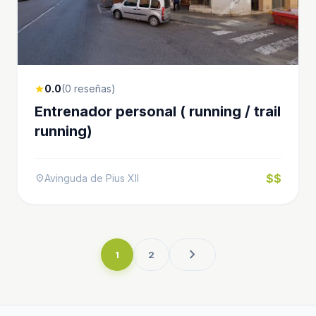
0.0
(0 reseñas)
star
Entrenador personal ( running / trail
running)
$$
Avinguda de Pius XII
location_on
chevron_right
1
2