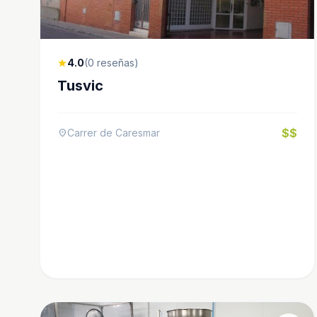
4.0
(0 reseñas)
star
Tusvic
$$
Carrer de Caresmar
location_on