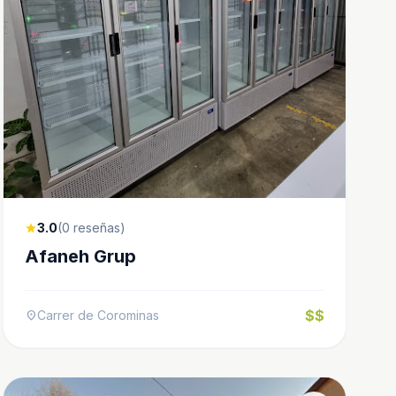
3.0
(0 reseñas)
star
Afaneh Grup
$$
Carrer de Corominas
location_on