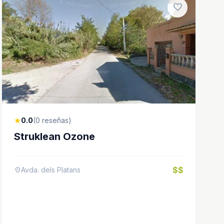
favorite
0.0
(0 reseñas)
star
Struklean Ozone
$$
Avda. dels Platans
location_on