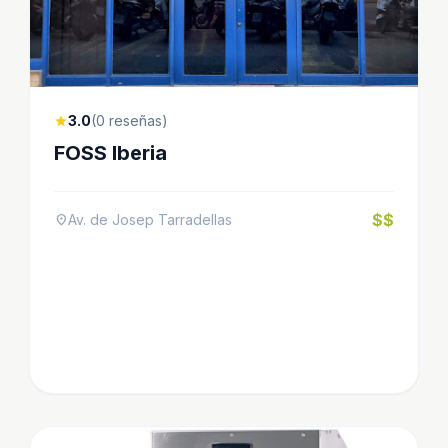
3.0
(0 reseñas)
star
FOSS Iberia
$$
Av. de Josep Tarradellas
location_on