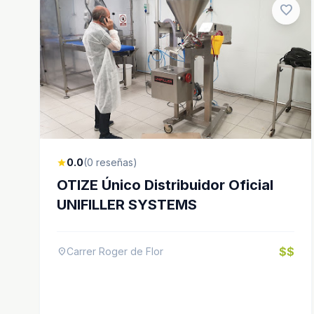
favorite
0.0
(0 reseñas)
star
OTIZE Único Distribuidor Oficial
UNIFILLER SYSTEMS
$$
Carrer Roger de Flor
location_on