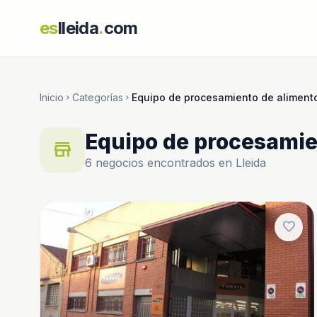
es
lleida
.
com
Inicio
Categorías
Equipo de procesamiento de aliment
chevron_right
chevron_right
Equipo de procesamie
store
6 negocios encontrados en Lleida
favorite