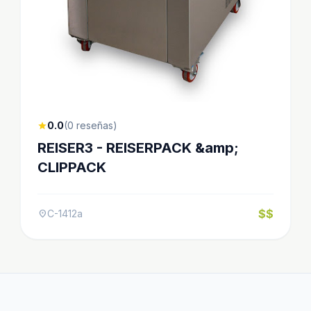
0.0
(0 reseñas)
star
REISER3 - REISERPACK &amp;
CLIPPACK
$$
C-1412a
location_on