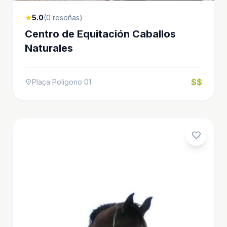
5.0
(0 reseñas)
star
Centro de Equitación Caballos
Naturales
$$
Plaça Poligono 01
location_on
favorite