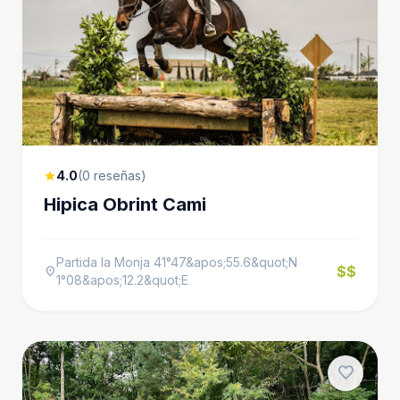
4.0
(0 reseñas)
star
Hipica Obrint Cami
Partida la Monja 41°47&apos;55.6&quot;N
$$
location_on
1°08&apos;12.2&quot;E
favorite