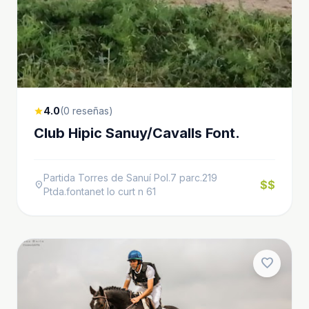
4.0
(0 reseñas)
star
Club Hipic Sanuy/Cavalls Font.
Partida Torres de Sanuí Pol.7 parc.219
$$
location_on
Ptda.fontanet lo curt n 61
favorite