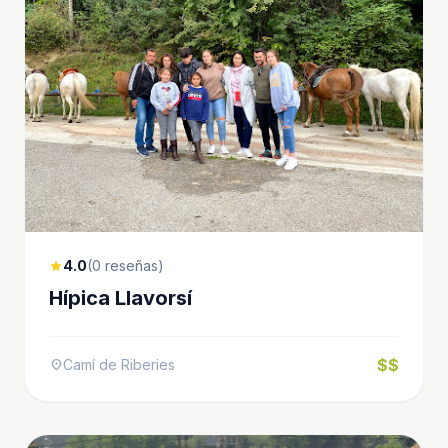
4.0
(0 reseñas)
star
Hípica Llavorsí
$$
Camí de Riberies
location_on