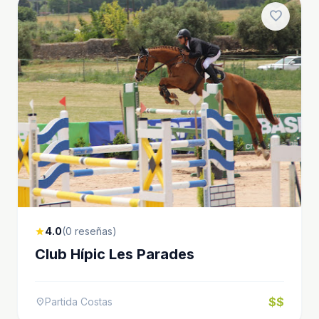
favorite
4.0
(0 reseñas)
star
Club Hípic Les Parades
$$
Partida Costas
location_on