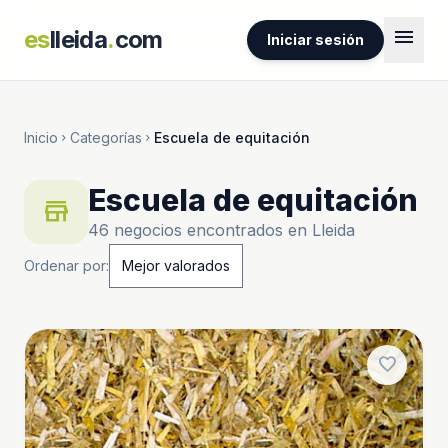
menu
es
lleida
.
com
Iniciar sesión
Inicio
Categorías
Escuela de equitación
chevron_right
chevron_right
Escuela de equitación
store
46 negocios encontrados en Lleida
Ordenar por:
favorite