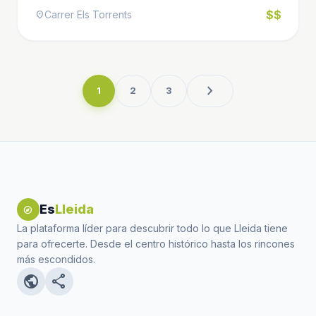
$$
Carrer Els Torrents
location_on
chevron_right
1
2
3
Es
Lleida
explore
La plataforma líder para descubrir todo lo que Lleida tiene
para ofrecerte. Desde el centro histórico hasta los rincones
más escondidos.
public
share