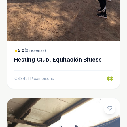
5.0
(0 reseñas)
star
Hesting Club, Equitación Bitless
$$
43491 Picamoixons
location_on
favorite