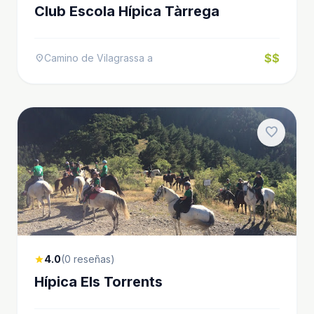
Club Escola Hípica Tàrrega
$$
Camino de Vilagrassa a
location_on
favorite
4.0
(0 reseñas)
star
Hípica Els Torrents