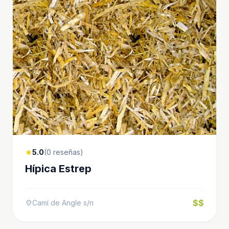
5.0
(0 reseñas)
star
Hípica Estrep
$$
Camí de Angle s/n
location_on