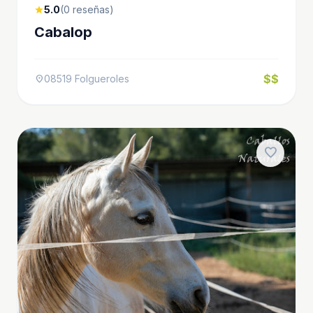
5.0
(0 reseñas)
star
Cabalop
$$
08519 Folgueroles
location_on
favorite