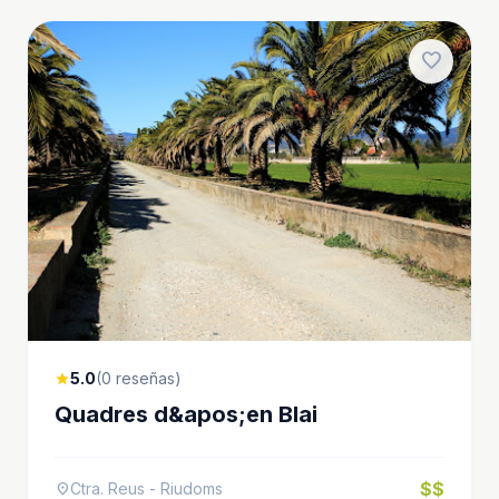
favorite
5.0
(0 reseñas)
star
Quadres d&apos;en Blai
$$
Ctra. Reus - Riudoms
location_on