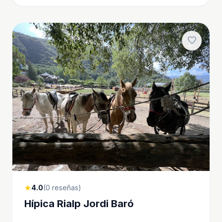
favorite
4.0
(0 reseñas)
star
Hípica Rialp Jordi Baró