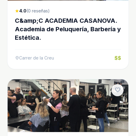
4.0
(0 reseñas)
star
C&amp;C ACADEMIA CASANOVA.
Academia de Peluquería, Barbería y
Estética.
$$
Carrer de la Creu
location_on
favorite