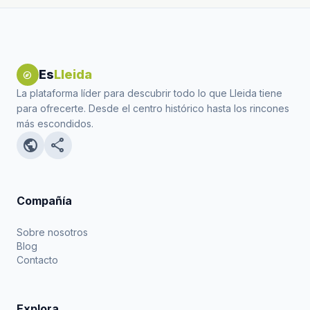
Es
Lleida
explore
La plataforma líder para descubrir todo lo que Lleida tiene
para ofrecerte. Desde el centro histórico hasta los rincones
más escondidos.
public
share
Compañía
Sobre nosotros
Blog
Contacto
Explora