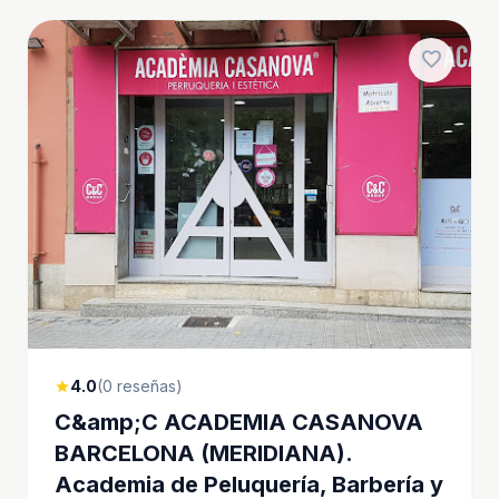
favorite
4.0
(0 reseñas)
star
C&amp;C ACADEMIA CASANOVA
BARCELONA (MERIDIANA).
Academia de Peluquería, Barbería y