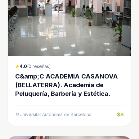
4.0
(0 reseñas)
star
C&amp;C ACADEMIA CASANOVA
(BELLATERRA). Academia de
Peluquería, Barbería y Estética.
$$
Universitat Autònoma de Barcelona
location_on