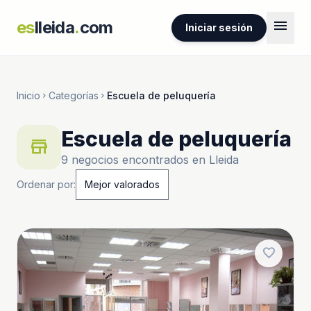
menu
es
lleida
.
com
Iniciar sesión
Inicio
Categorías
Escuela de peluquería
chevron_right
chevron_right
Escuela de peluquería
store
9 negocios encontrados en Lleida
Ordenar por:
favorite