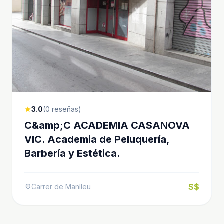
3.0
(0 reseñas)
star
C&amp;C ACADEMIA CASANOVA
VIC. Academia de Peluquería,
Barbería y Estética.
$$
Carrer de Manlleu
location_on