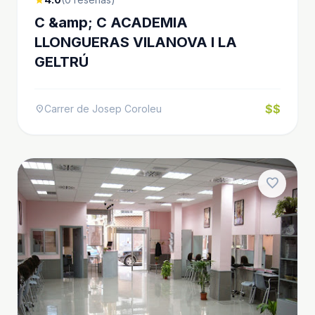
C &amp; C ACADEMIA
LLONGUERAS VILANOVA I LA
GELTRÚ
$$
Carrer de Josep Coroleu
location_on
favorite