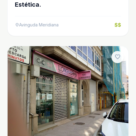
Estética.
$$
Avinguda Meridiana
location_on
favorite