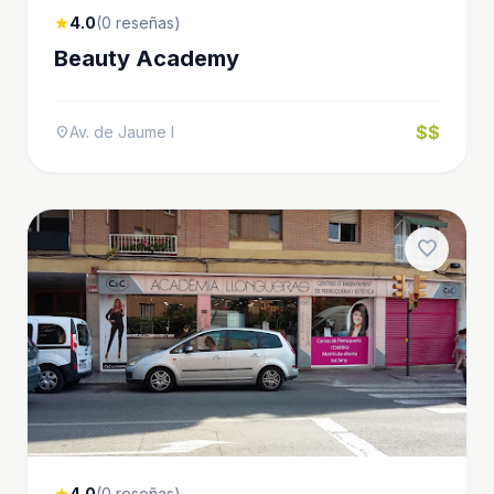
4.0
(0 reseñas)
star
Beauty Academy
$$
Av. de Jaume I
location_on
favorite
4.0
(0 reseñas)
star