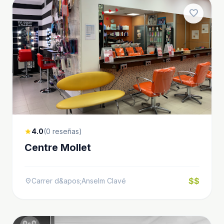
favorite
4.0
(0 reseñas)
star
Centre Mollet
$$
Carrer d&apos;Anselm Clavé
location_on