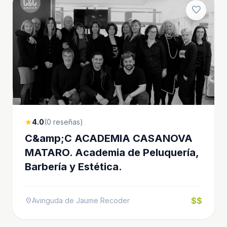
favorite
4.0
(0 reseñas)
star
C&amp;C ACADEMIA CASANOVA
MATARO. Academia de Peluquería,
Barbería y Estética.
$$
Avinguda de Jaume Recoder
location_on