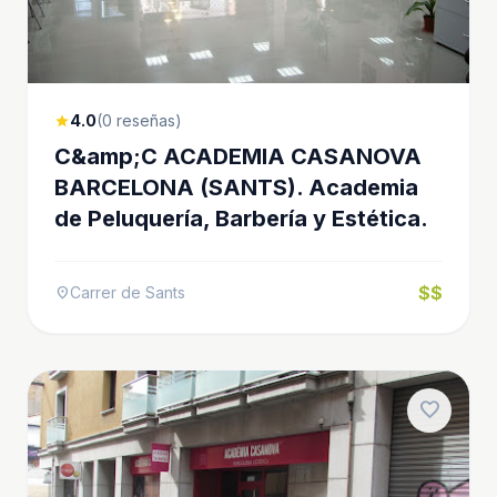
4.0
(0 reseñas)
star
C&amp;C ACADEMIA CASANOVA
BARCELONA (SANTS). Academia
de Peluquería, Barbería y Estética.
$$
Carrer de Sants
location_on
favorite