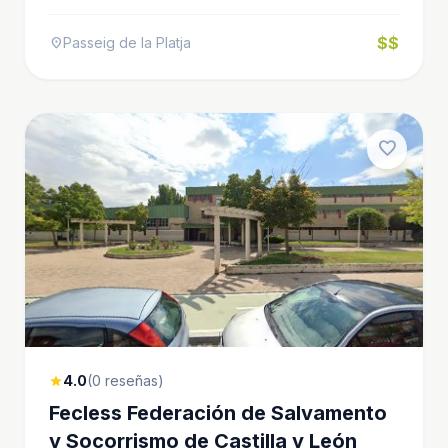
$$
Passeig de la Platja
location_on
favorite
4.0
(0 reseñas)
star
Fecless Federación de Salvamento
y Socorrismo de Castilla y León