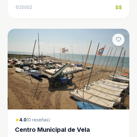
$$
25002
location_on
favorite
4.0
(0 reseñas)
star
Centro Municipal de Vela