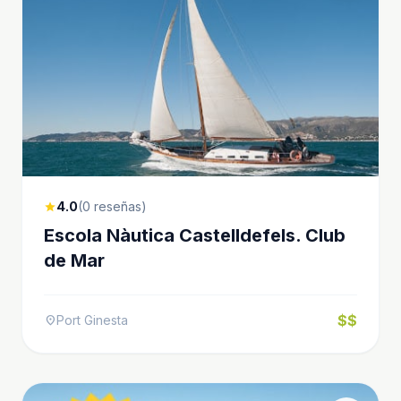
4.0
(0 reseñas)
star
Escola Nàutica Castelldefels. Club
de Mar
$$
Port Ginesta
location_on