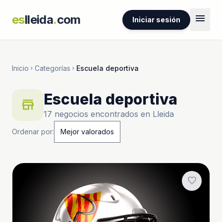
menu
es
lleida
.
com
Iniciar sesión
Inicio
Categorías
Escuela deportiva
chevron_right
chevron_right
Escuela deportiva
store
17 negocios encontrados en Lleida
Ordenar por:
favorite