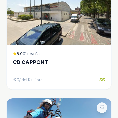
5.0
(0 reseñas)
star
CB CAPPONT
$$
C/ del Riu Ebre
location_on
favorite