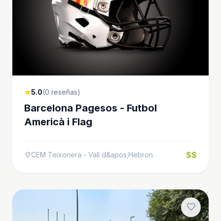
5.0
(0 reseñas)
star
Barcelona Pagesos - Futbol
Americà i Flag
$$
CEM Teixonera - Vall d&apos;Hebron
location_on
favorite