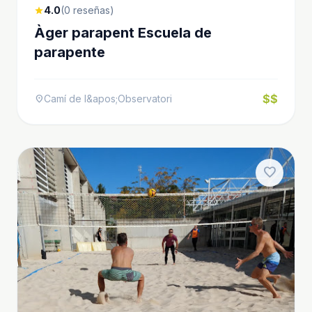
4.0
(0 reseñas)
star
Àger parapent Escuela de
parapente
$$
Camí de l&apos;Observatori
location_on
favorite