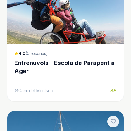
4.0
(0 reseñas)
star
Entrenúvols - Escola de Parapent a
Àger
$$
Camí del Montsec
location_on
favorite