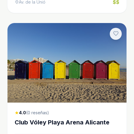
$$
Av. de la Unió
location_on
favorite
4.0
(0 reseñas)
star
Club Vóley Playa Arena Alicante