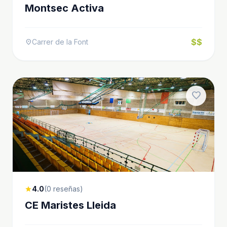
Montsec Activa
$$
Carrer de la Font
location_on
favorite
4.0
(0 reseñas)
star
CE Maristes Lleida