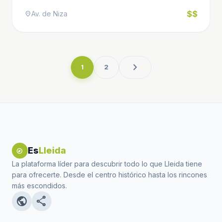
$$
Av. de Niza
location_on
chevron_right
1
2
Es
Lleida
explore
La plataforma líder para descubrir todo lo que Lleida tiene
para ofrecerte. Desde el centro histórico hasta los rincones
más escondidos.
public
share