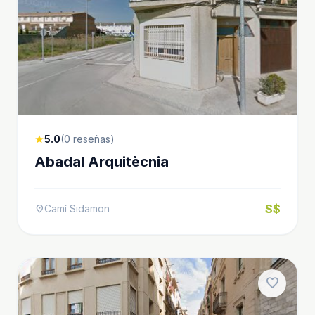
5.0
(0 reseñas)
star
Abadal Arquitècnia
$$
Camí Sidamon
location_on
favorite