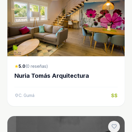
5.0
(0 reseñas)
star
Nuria Tomás Arquitectura
$$
C. Gumá
location_on
favorite