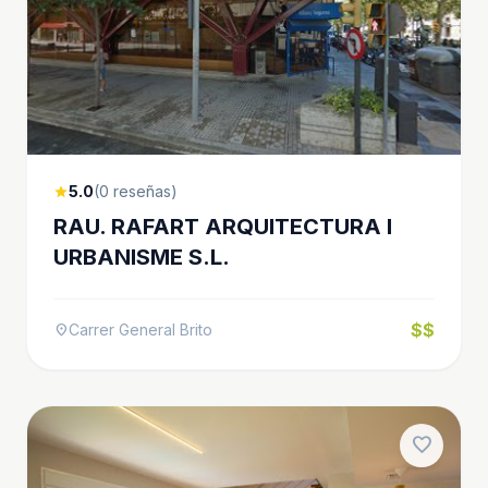
5.0
(0 reseñas)
star
RAU. RAFART ARQUITECTURA I
URBANISME S.L.
$$
Carrer General Brito
location_on
favorite