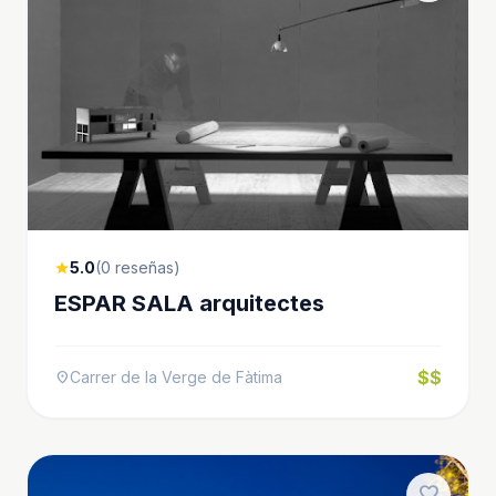
5.0
(0 reseñas)
star
ESPAR SALA arquitectes
$$
Carrer de la Verge de Fàtima
location_on
favorite