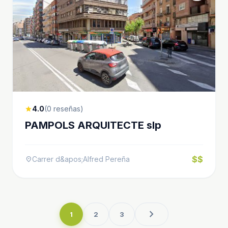
4.0
(0 reseñas)
star
PAMPOLS ARQUITECTE slp
$$
Carrer d&apos;Alfred Pereña
location_on
chevron_right
1
2
3