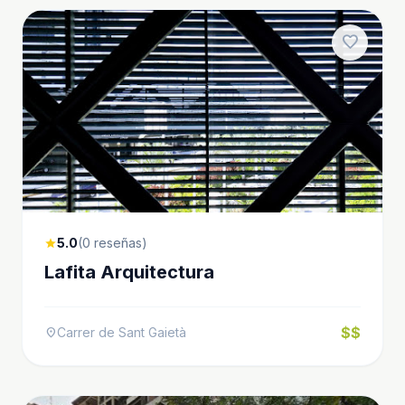
favorite
5.0
(0 reseñas)
star
Lafita Arquitectura
$$
Carrer de Sant Gaietà
location_on