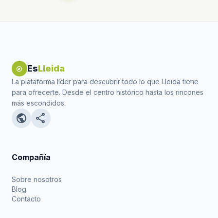
Es
Lleida
explore
La plataforma líder para descubrir todo lo que Lleida tiene
para ofrecerte. Desde el centro histórico hasta los rincones
más escondidos.
public
share
Compañía
Sobre nosotros
Blog
Contacto