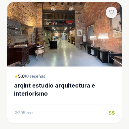
favorite
5.0
(0 reseñas)
star
arqint estudio arquitectura e
interiorismo
$$
305 bxs
location_on