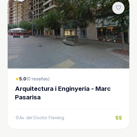
favorite
5.0
(0 reseñas)
star
Arquitectura i Enginyeria - Marc
Pasarisa
$$
Av. del Doctor Fleming
location_on