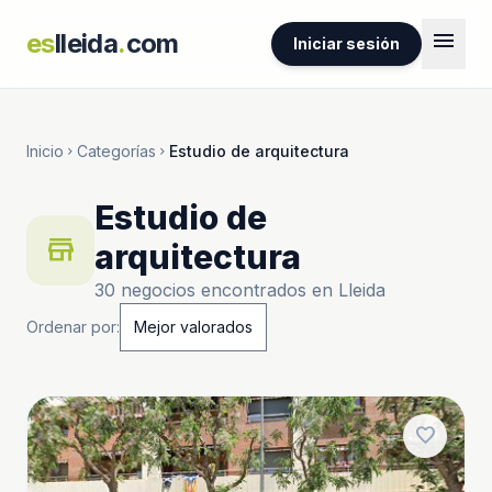
menu
es
lleida
.
com
Iniciar sesión
Inicio
Categorías
Estudio de arquitectura
chevron_right
chevron_right
Estudio de
store
arquitectura
30 negocios encontrados en Lleida
Ordenar por:
favorite