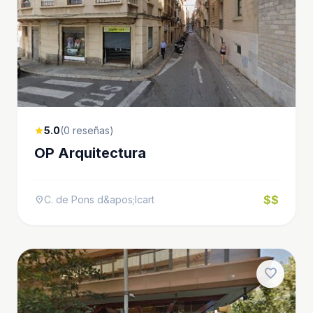
5.0
(0 reseñas)
star
OP Arquitectura
$$
C. de Pons d&apos;Icart
location_on
favorite