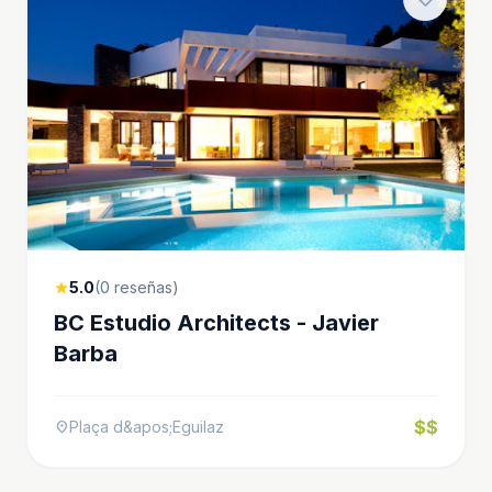
5.0
(0 reseñas)
star
BC Estudio Architects - Javier
Barba
$$
Plaça d&apos;Eguilaz
location_on