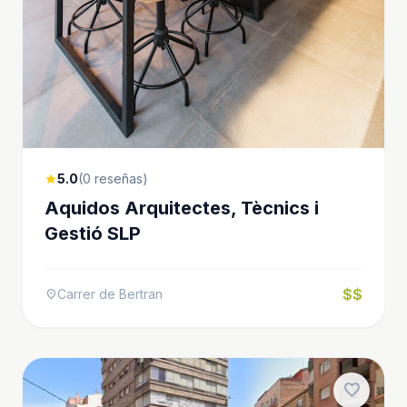
5.0
(0 reseñas)
star
Aquidos Arquitectes, Tècnics i
Gestió SLP
$$
Carrer de Bertran
location_on
favorite