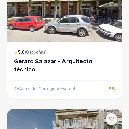
5.0
(0 reseñas)
star
Gerard Salazar - Arquitecto
técnico
$$
Carrer del Corregidor Escofet
location_on
favorite