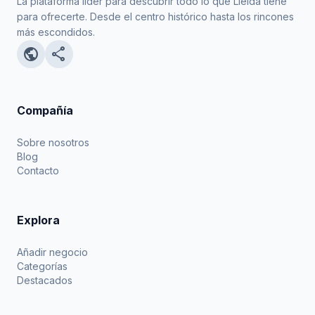
La plataforma líder para descubrir todo lo que Lleida tiene
para ofrecerte. Desde el centro histórico hasta los rincones
más escondidos.
public
share
Compañía
Sobre nosotros
Blog
Contacto
Explora
Añadir negocio
Categorías
Destacados