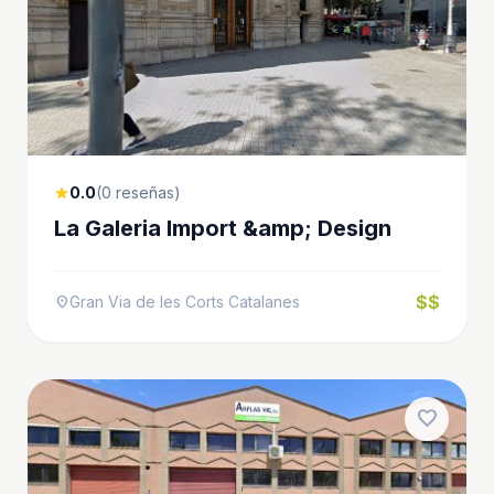
0.0
(0 reseñas)
star
La Galeria Import &amp; Design
$$
Gran Via de les Corts Catalanes
location_on
favorite