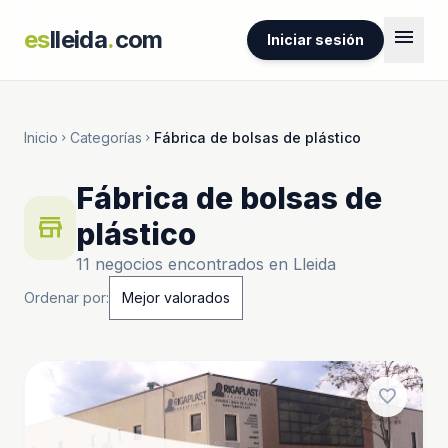
menu
es
lleida
.
com
Iniciar sesión
Inicio
Categorías
Fábrica de bolsas de plástico
chevron_right
chevron_right
Fábrica de bolsas de
store
plástico
11 negocios encontrados en Lleida
Ordenar por:
favorite