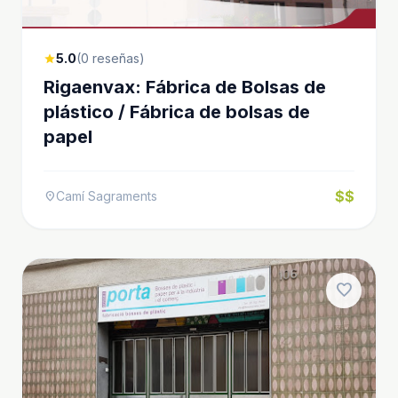
5.0
(0 reseñas)
star
Rigaenvax: Fábrica de Bolsas de
plástico / Fábrica de bolsas de
papel
$$
Camí Sagraments
location_on
favorite