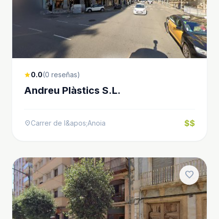
0.0
(0 reseñas)
star
Andreu Plàstics S.L.
$$
Carrer de l&apos;Anoia
location_on
favorite