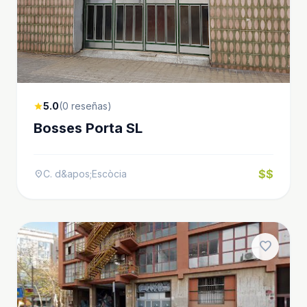
5.0
(0 reseñas)
star
Bosses Porta SL
$$
C. d&apos;Escòcia
location_on
favorite