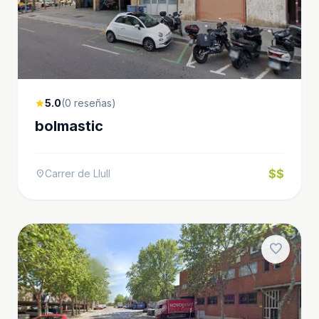
5.0
(0 reseñas)
star
bolmastic
$$
Carrer de Llull
location_on
favorite