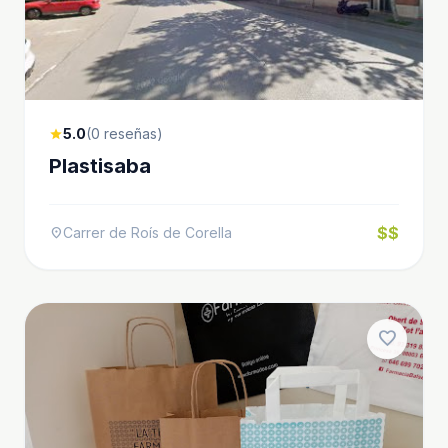
5.0
(0 reseñas)
star
Plastisaba
$$
Carrer de Roís de Corella
location_on
favorite