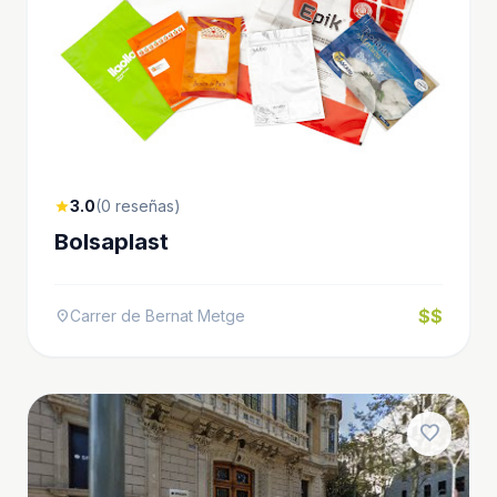
3.0
(0 reseñas)
star
Bolsaplast
$$
Carrer de Bernat Metge
location_on
favorite