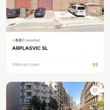
0.0
(0 reseñas)
star
ARPLASVIC SL
$$
Molí del Llobet
location_on
favorite