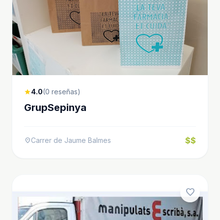
4.0
(0 reseñas)
star
GrupSepinya
$$
Carrer de Jaume Balmes
location_on
favorite