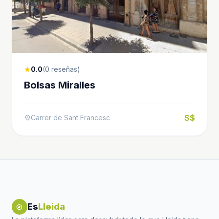
0.0
(0 reseñas)
star
Bolsas Miralles
$$
Carrer de Sant Francesc
location_on
Es
Lleida
explore