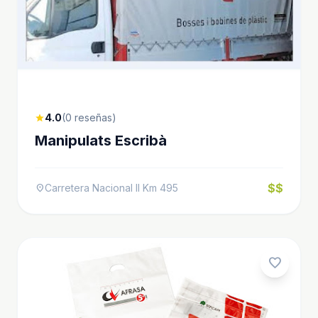
4.0
(0 reseñas)
star
Manipulats Escribà
$$
Carretera Nacional II Km 495
location_on
favorite