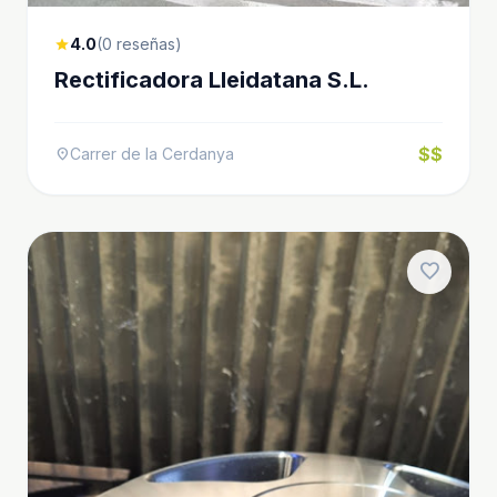
4.0
(0 reseñas)
star
Rectificadora Lleidatana S.L.
$$
Carrer de la Cerdanya
location_on
favorite