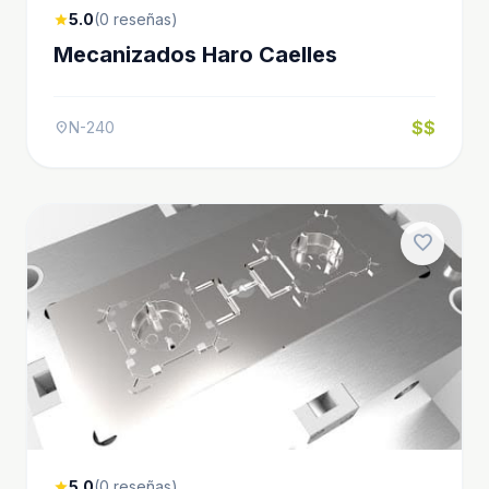
5.0
(0 reseñas)
star
Mecanizados Haro Caelles
$$
N-240
location_on
favorite
5.0
(0 reseñas)
star