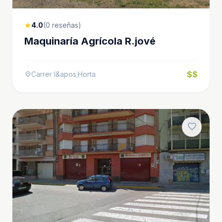
4.0
(0 reseñas)
star
Maquinaría Agrícola R.jové
$$
Carrer l&apos;Horta
location_on
favorite