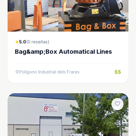
5.0
(0 reseñas)
star
Bag&amp;Box Automatical Lines
$$
Polígono Industrial dels Frares
location_on
favorite