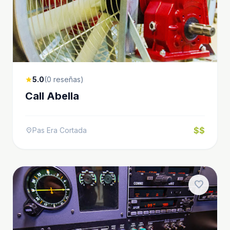
5.0
(0 reseñas)
star
Call Abella
$$
Pas Era Cortada
location_on
favorite