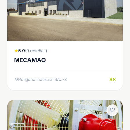
5.0
(0 reseñas)
star
MECAMAQ
$$
Polígono Industrial SAU-3
location_on
favorite