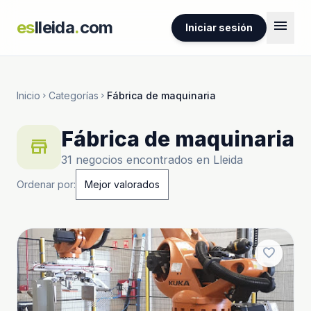
menu
es
lleida
.
com
Iniciar sesión
Inicio
Categorías
Fábrica de maquinaria
chevron_right
chevron_right
Fábrica de maquinaria
store
31 negocios encontrados en Lleida
Ordenar por:
favorite