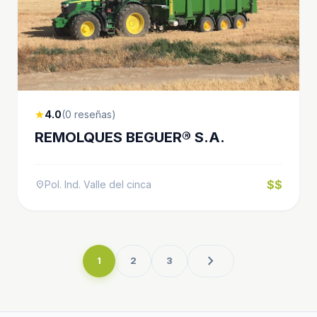
4.0
(0 reseñas)
star
REMOLQUES BEGUER® S.A.
$$
Pol. Ind. Valle del cinca
location_on
chevron_right
1
2
3