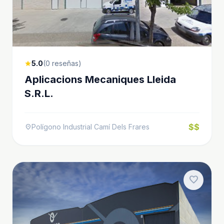
5.0
(0 reseñas)
star
Aplicacions Mecaniques Lleida
S.R.L.
$$
Polígono Industrial Camí Dels Frares
location_on
favorite