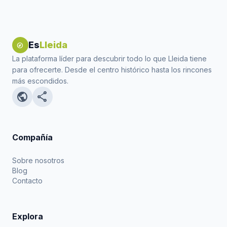
Es
Lleida
explore
La plataforma líder para descubrir todo lo que Lleida tiene
para ofrecerte. Desde el centro histórico hasta los rincones
más escondidos.
public
share
Compañía
Sobre nosotros
Blog
Contacto
Explora