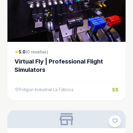
5.0
(0 reseñas)
star
Virtual Fly | Professional Flight
Simulators
$$
Polígon Industrial La Fàbrica
location_on
store
favorite