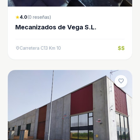
4.0
(0 reseñas)
star
Mecanizados de Vega S.L.
$$
Carretera C13 Km 10
location_on
favorite