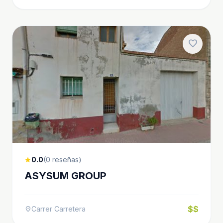
favorite
0.0
(0 reseñas)
star
ASYSUM GROUP
$$
Carrer Carretera
location_on