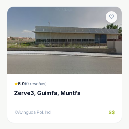
favorite
5.0
(0 reseñas)
star
Zerve3, Guimfa, Muntfa
$$
Avinguda Pol. Ind.
location_on