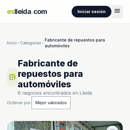
menu
es
lleida
.
com
Iniciar sesión
Fabricante de repuestos para
Inicio
Categorías
chevron_right
chevron_right
automóviles
Fabricante de
repuestos para
store
automóviles
6 negocios encontrados en Lleida
Ordenar por: