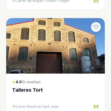
$$
Carrer de Miquel Torelló i Pagès
location_on
favorite
4.0
(0 reseñas)
star
Talleres Tort
$$
Carrer Raval de Sant Joan
location_on