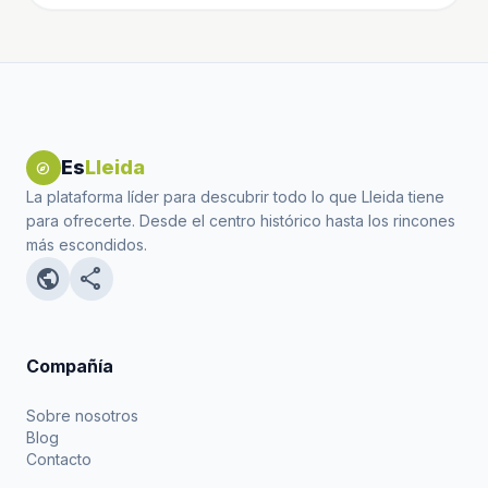
Es
Lleida
explore
La plataforma líder para descubrir todo lo que Lleida tiene
para ofrecerte. Desde el centro histórico hasta los rincones
más escondidos.
public
share
Compañía
Sobre nosotros
Blog
Contacto