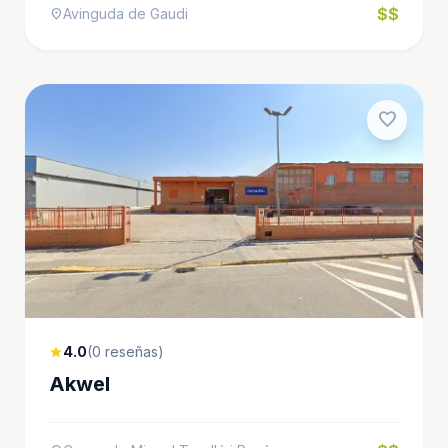
$$
Avinguda de Gaudi
location_on
favorite
4.0
(0 reseñas)
star
Akwel