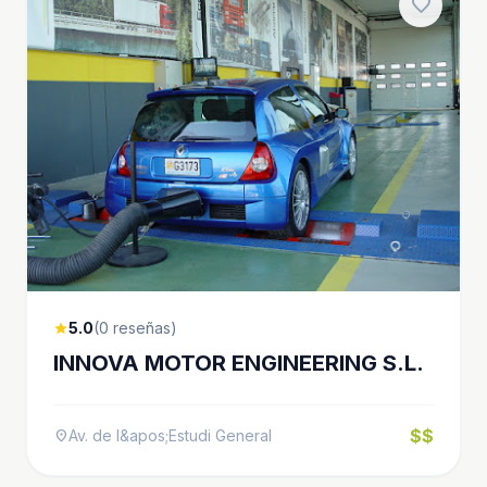
favorite
5.0
(0 reseñas)
star
INNOVA MOTOR ENGINEERING S.L.
$$
Av. de I&apos;Estudi General
location_on