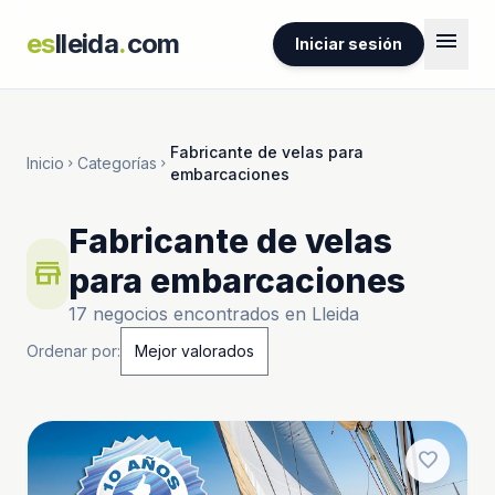
menu
es
lleida
.
com
Iniciar sesión
Fabricante de velas para
Inicio
Categorías
chevron_right
chevron_right
embarcaciones
Fabricante de velas
store
para embarcaciones
17 negocios encontrados en Lleida
Ordenar por:
favorite