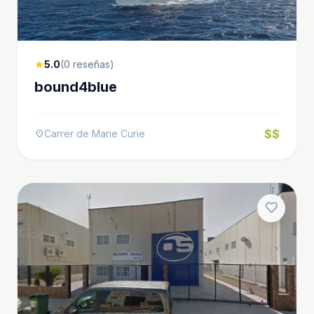
5.0
(0 reseñas)
star
bound4blue
$$
Carrer de Marie Curie
location_on
favorite