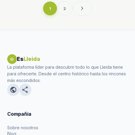
chevron_right
1
2
Es
Lleida
explore
La plataforma líder para descubrir todo lo que Lleida tiene
para ofrecerte. Desde el centro histórico hasta los rincones
más escondidos.
public
share
Compañía
Sobre nosotros
Blog