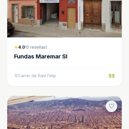
4.0
(0 reseñas)
star
Fundas Maremar Sl
$$
Carrer de Sant Felip
location_on
favorite