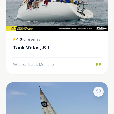
4.0
(0 reseñas)
star
Tack Velas, S.L
$$
Carrer Narcís Monturiol
location_on
favorite