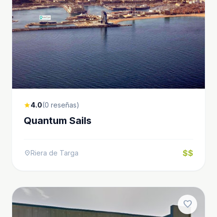
4.0
(0 reseñas)
star
Quantum Sails
$$
Riera de Targa
location_on
favorite