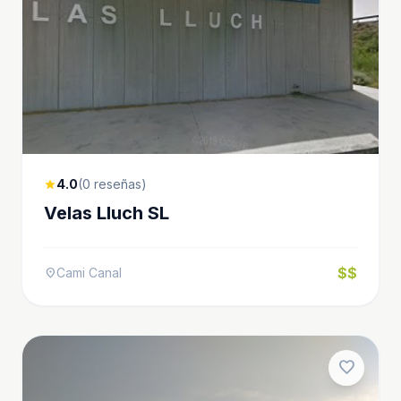
4.0
(0 reseñas)
star
Velas Lluch SL
$$
Cami Canal
location_on
favorite