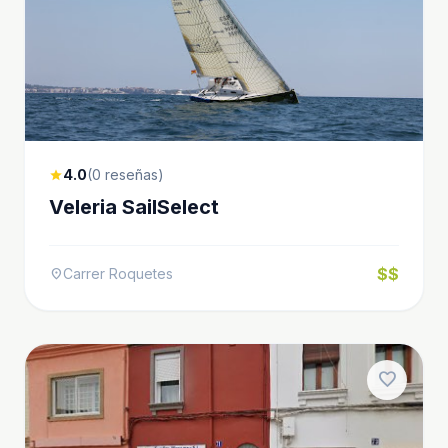
4.0
(0 reseñas)
star
Veleria SailSelect
$$
Carrer Roquetes
location_on
favorite