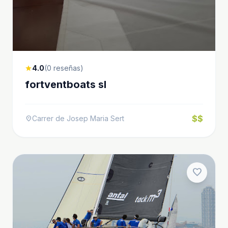
4.0
(0 reseñas)
star
fortventboats sl
$$
Carrer de Josep Maria Sert
location_on
favorite