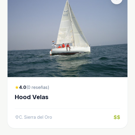
4.0
(0 reseñas)
star
Hood Velas
$$
C. Sierra del Oro
location_on