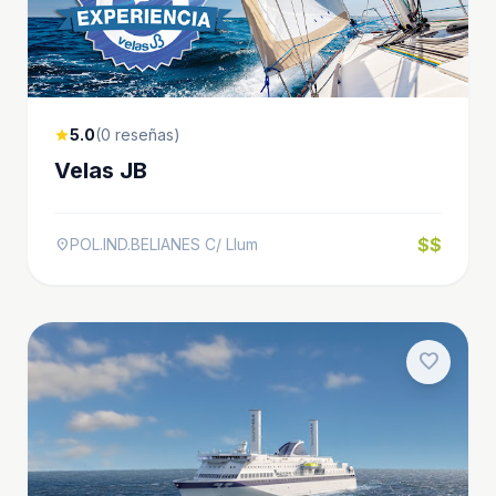
5.0
(0 reseñas)
star
Velas JB
$$
POL.IND.BELIANES C/ Llum
location_on
favorite