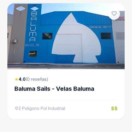
favorite
4.0
(0 reseñas)
star
Baluma Sails - Velas Baluma
$$
2 Poligono Pol Industrial
location_on