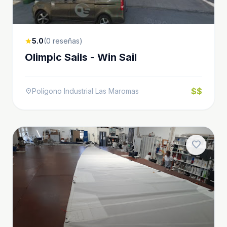
5.0
(0 reseñas)
star
Olimpic Sails - Win Sail
$$
Polígono Industrial Las Maromas
location_on
favorite