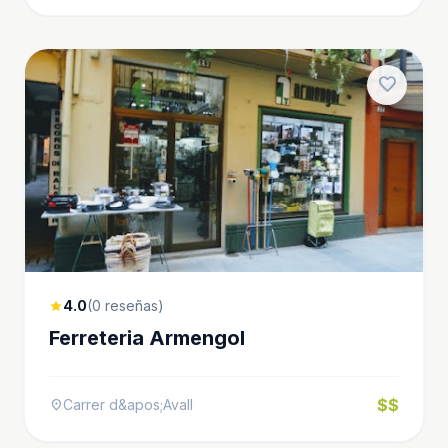
favorite
4.0
(0 reseñas)
star
Ferreteria Armengol
$$
Carrer d&apos;Avall
location_on