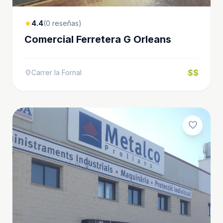
4.4
(0 reseñas)
star
Comercial Ferretera G Orleans
$$
Carrer la Fornal
location_on
favorite