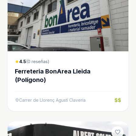
4.5
(0 reseñas)
star
Ferreteria BonArea Lleida
(Polígono)
$$
Carrer de Llorenç Agustí Claveria
location_on
favorite