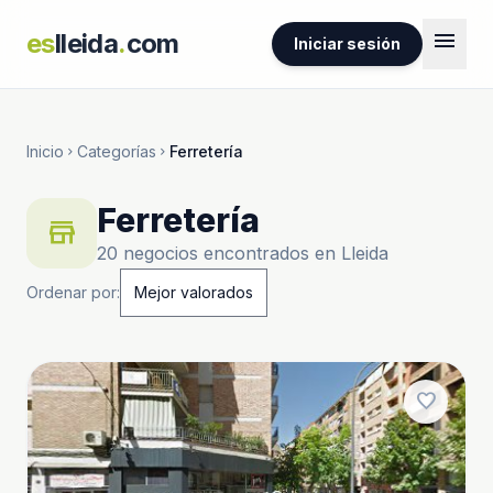
menu
es
lleida
.
com
Iniciar sesión
Inicio
Categorías
Ferretería
chevron_right
chevron_right
Ferretería
store
20 negocios encontrados en Lleida
Ordenar por:
favorite