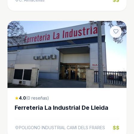
favorite
4.0
(0 reseñas)
star
Ferreteria La Industrial De Lleida
$$
POLIGONO INDUSTRIAL CAMI DELS FRARES
location_on