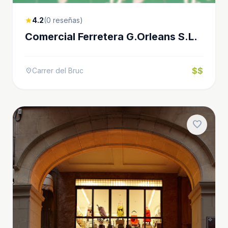
4.2
(0 reseñas)
star
Comercial Ferretera G.Orleans S.L.
$$
Carrer del Bruc
location_on
favorite