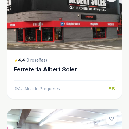
4.4
(0 reseñas)
star
Ferreteria Albert Soler
$$
Av. Alcalde Porqueres
location_on
favorite