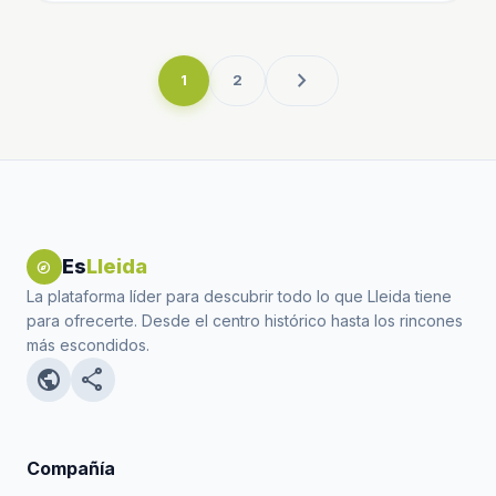
chevron_right
1
2
Es
Lleida
explore
La plataforma líder para descubrir todo lo que Lleida tiene
para ofrecerte. Desde el centro histórico hasta los rincones
más escondidos.
public
share
Compañía