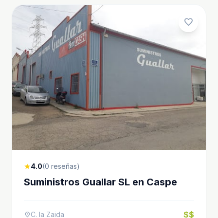
favorite
4.0
(0 reseñas)
star
Suministros Guallar SL en Caspe
$$
C. la Zaida
location_on