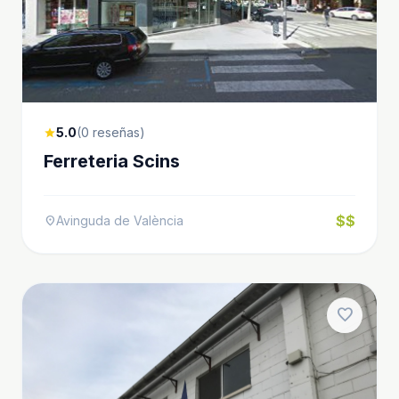
5.0
(0 reseñas)
star
Ferreteria Scins
$$
Avinguda de València
location_on
favorite