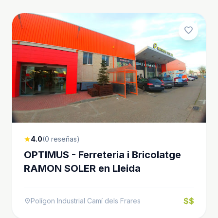
favorite
4.0
(0 reseñas)
star
OPTIMUS - Ferreteria i Bricolatge
RAMON SOLER en Lleida
$$
Polígon Industrial Camí dels Frares
location_on