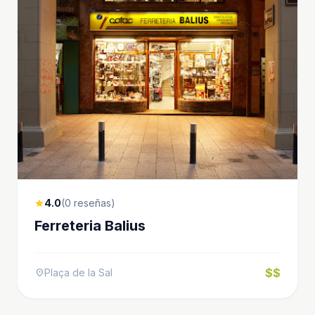
4.0
(0 reseñas)
star
Ferreteria Balius
$$
Plaça de la Sal
location_on