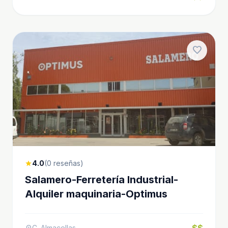
favorite
4.0
(0 reseñas)
star
Salamero-Ferretería Industrial-
Alquiler maquinaria-Optimus
$$
C. Almacellas
location_on