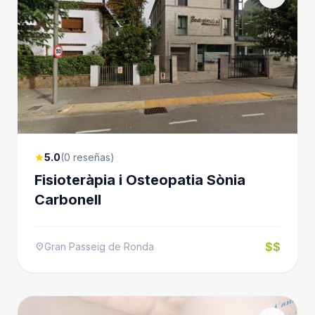
5.0
(0 reseñas)
star
Fisioteràpia i Osteopatia Sònia
Carbonell
$$
Gran Passeig de Ronda
location_on