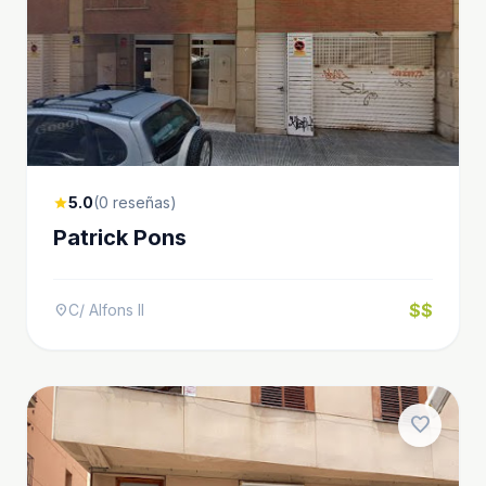
5.0
(0 reseñas)
star
Patrick Pons
$$
C/ Alfons II
location_on
favorite