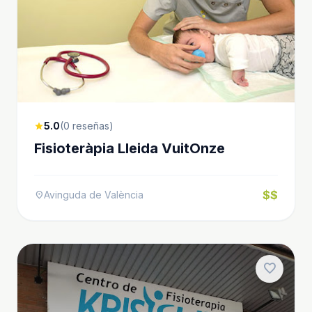
5.0
(0 reseñas)
star
Fisioteràpia Lleida VuitOnze
$$
Avinguda de València
location_on
favorite