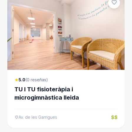
favorite
5.0
(0 reseñas)
star
TU I TU fisioteràpia i
microgimnàstica lleida
$$
Av. de les Garrigues
location_on