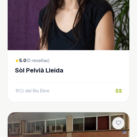
5.0
(0 reseñas)
star
Sòl Pelvià Lleida
$$
C/ del Riu Ebre
location_on
favorite