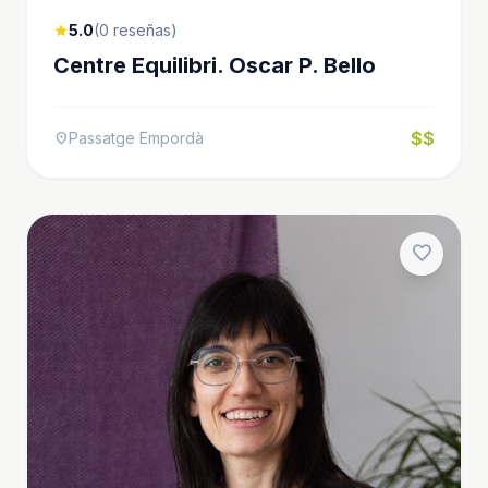
5.0
(0 reseñas)
star
Centre Equilibri. Oscar P. Bello
$$
Passatge Empordà
location_on
favorite