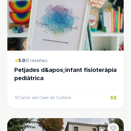
5.0
(0 reseñas)
star
Petjades d&apos;infant fisioteràpia
pediàtrica
$$
Carrer del Camí de Corbins
location_on
favorite