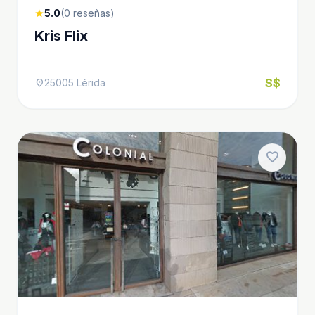
5.0
(0 reseñas)
star
Kris Flix
$$
25005 Lérida
location_on
favorite