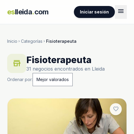
menu
es
lleida
.
com
Iniciar sesión
Inicio
Categorías
Fisioterapeuta
chevron_right
chevron_right
Fisioterapeuta
store
31 negocios encontrados en Lleida
Ordenar por:
favorite