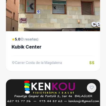
5.0
(0 reseñas)
star
Kubik Center
$$
Carrer Costa de la Magdalena
location_on
favorite