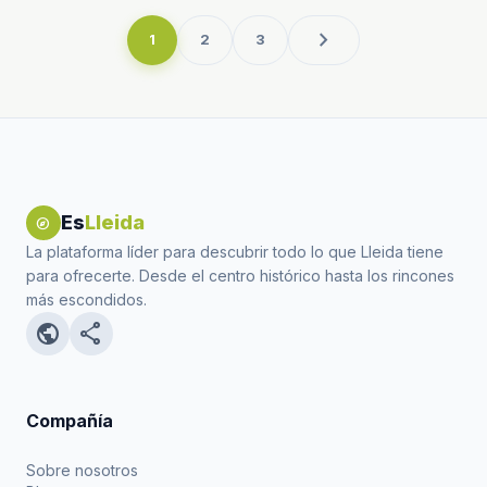
chevron_right
1
2
3
Es
Lleida
explore
La plataforma líder para descubrir todo lo que Lleida tiene
para ofrecerte. Desde el centro histórico hasta los rincones
más escondidos.
public
share
Compañía
Sobre nosotros