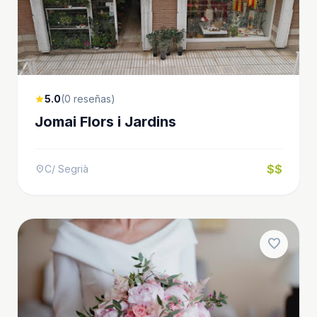
5.0
(0 reseñas)
star
Jomai Flors i Jardins
$$
C/ Segrià
location_on
favorite