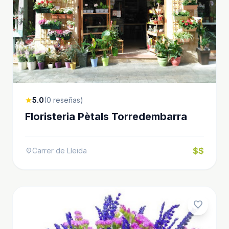
5.0
(0 reseñas)
star
Floristeria Pètals Torredembarra
$$
Carrer de Lleida
location_on
favorite