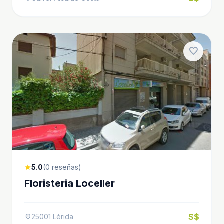
favorite
5.0
(0 reseñas)
star
Floristeria Loceller
$$
25001 Lérida
location_on