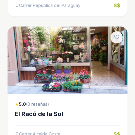
$$
Carrer República del Paraguay
location_on
favorite
5.0
(0 reseñas)
star
El Racó de la Sol
$$
Carrer Alcalde Costa
location_on