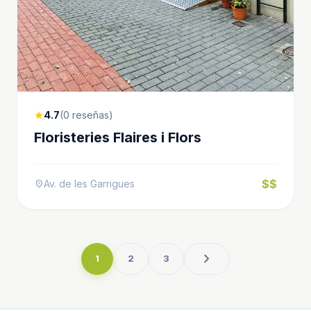
4.7
(0 reseñas)
star
Floristeries Flaires i Flors
$$
Av. de les Garrigues
location_on
chevron_right
1
2
3