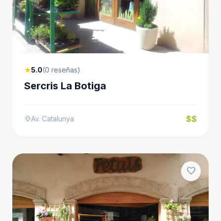
5.0
(0 reseñas)
star
Sercris La Botiga
$$
Av. Catalunya
location_on
favorite