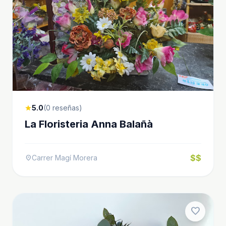
5.0
(0 reseñas)
star
La Floristeria Anna Balañà
$$
Carrer Magí Morera
location_on
favorite