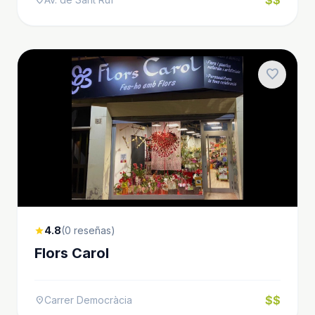
favorite
4.8
(0 reseñas)
star
Flors Carol
$$
Carrer Democràcia
location_on