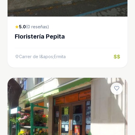
5.0
(0 reseñas)
star
Floristería Pepita
$$
Carrer de l&apos;Ermita
location_on
favorite