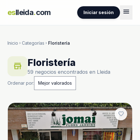
menu
es
lleida
.
com
Iniciar sesión
Inicio
Categorías
Floristería
chevron_right
chevron_right
Floristería
store
59 negocios encontrados en Lleida
Ordenar por:
favorite