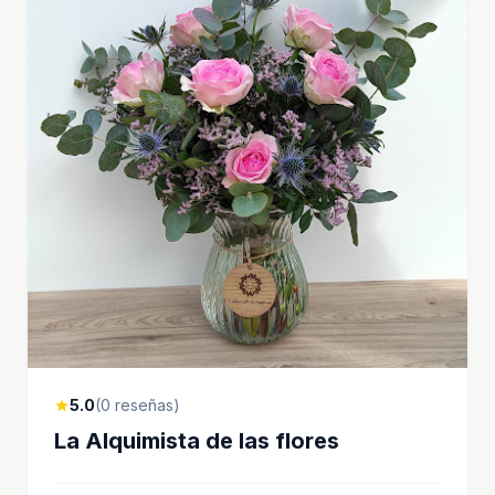
5.0
(0 reseñas)
star
La Alquimista de las flores