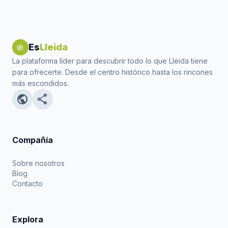
Es
Lleida
explore
La plataforma líder para descubrir todo lo que Lleida tiene
para ofrecerte. Desde el centro histórico hasta los rincones
más escondidos.
public
share
Compañía
Sobre nosotros
Blog
Contacto
Explora