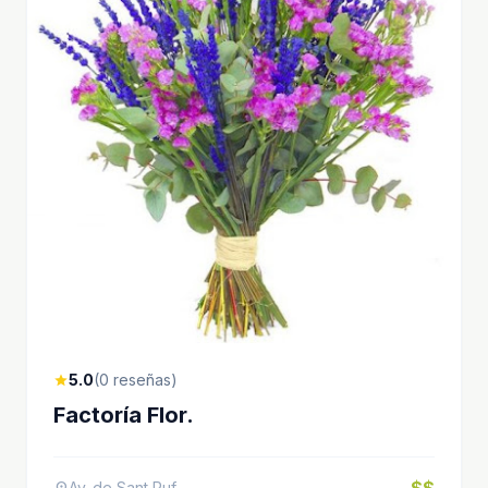
5.0
(0 reseñas)
star
Factoría Flor.
$$
Av. de Sant Ruf
location_on