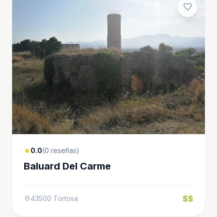
favorite
0.0
(0 reseñas)
star
Baluard Del Carme
$$
43500 Tortosa
location_on