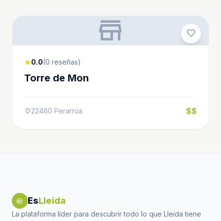
store
favorite
0.0
(0 reseñas)
star
Torre de Mon
$$
22460 Perarrúa
location_on
Es
Lleida
explore
La plataforma líder para descubrir todo lo que Lleida tiene