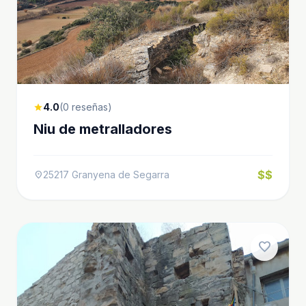
4.0
(0 reseñas)
star
Niu de metralladores
$$
25217 Granyena de Segarra
location_on
favorite