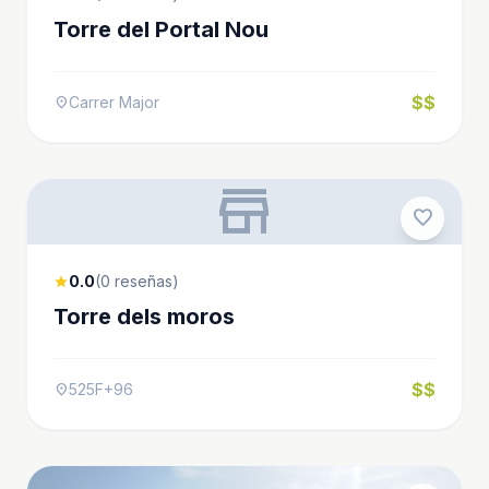
Torre del Portal Nou
$$
Carrer Major
location_on
store
favorite
0.0
(0 reseñas)
star
Torre dels moros
$$
525F+96
location_on