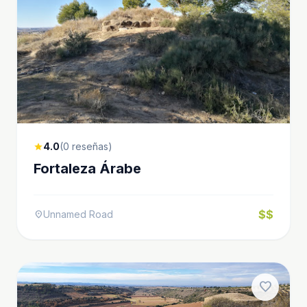
4.0
(0 reseñas)
star
Fortaleza Árabe
$$
Unnamed Road
location_on
favorite