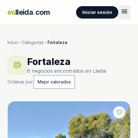
menu
es
lleida
.
com
Iniciar sesión
Inicio
Categorías
Fortaleza
chevron_right
chevron_right
Fortaleza
store
6 negocios encontrados en Lleida
Ordenar por:
favorite