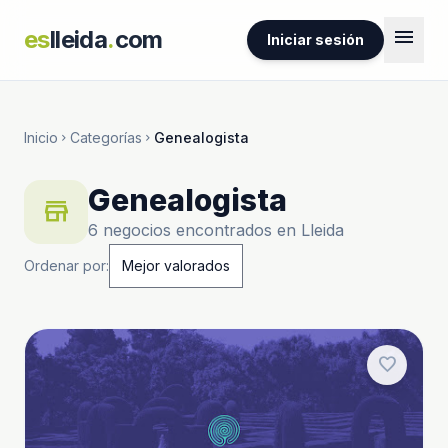
menu
es
lleida
.
com
Iniciar sesión
Inicio
Categorías
Genealogista
chevron_right
chevron_right
Genealogista
store
6 negocios encontrados en Lleida
Ordenar por:
favorite