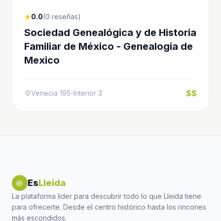
0.0
(0 reseñas)
star
Sociedad Genealógica y de Historia
Familiar de México - Genealogia de
Mexico
$$
Venecia 195-Interior 3
location_on
Es
Lleida
explore
La plataforma líder para descubrir todo lo que Lleida tiene
para ofrecerte. Desde el centro histórico hasta los rincones
más escondidos.