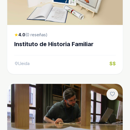
4.0
(0 reseñas)
star
Instituto de Historia Familiar
$$
Lleida
location_on
favorite