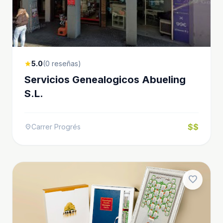
5.0
(0 reseñas)
star
Servicios Genealogicos Abueling
S.L.
$$
Carrer Progrés
location_on
favorite