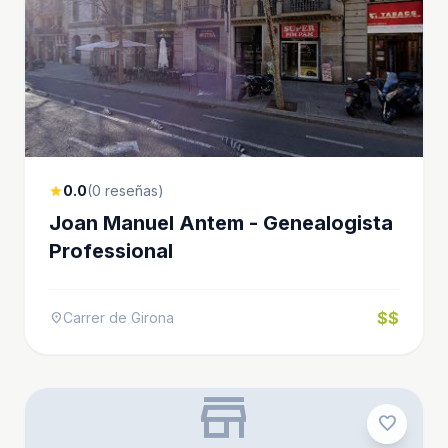
0.0
(0 reseñas)
star
Joan Manuel Antem - Genealogista
Professional
$$
Carrer de Girona
location_on
store
favorite