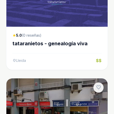
5.0
(0 reseñas)
star
tataranietos - genealogía viva
$$
Lleida
location_on
favorite