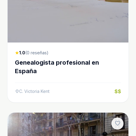
1.0
(0 reseñas)
star
Genealogista profesional en
España
$$
C. Victoria Kent
location_on
favorite