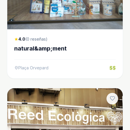
4.0
(0 reseñas)
star
natural&amp;ment
$$
Plaça Orvepard
location_on
favorite