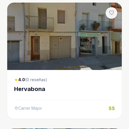
favorite
4.0
(0 reseñas)
star
Hervabona
$$
Carrer Major
location_on