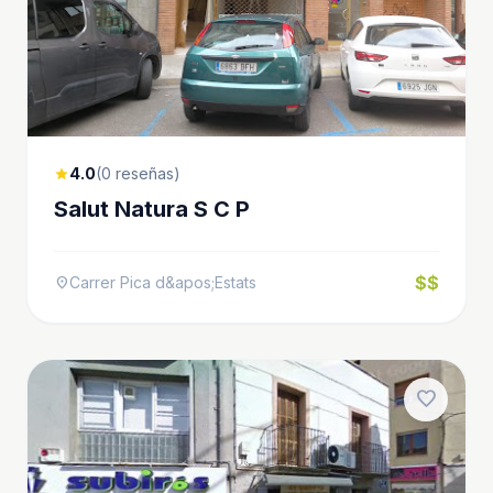
4.0
(0 reseñas)
star
Salut Natura S C P
$$
Carrer Pica d&apos;Estats
location_on
favorite