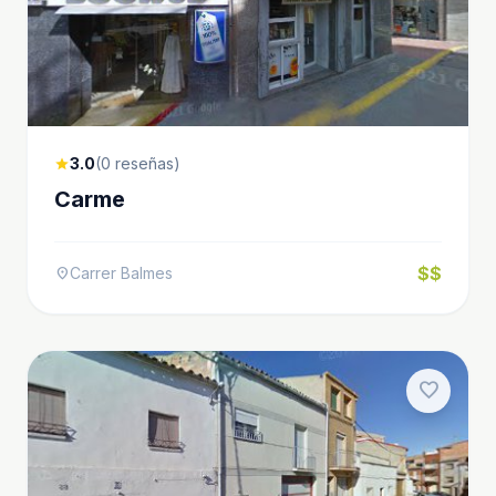
3.0
(0 reseñas)
star
Carme
$$
Carrer Balmes
location_on
favorite