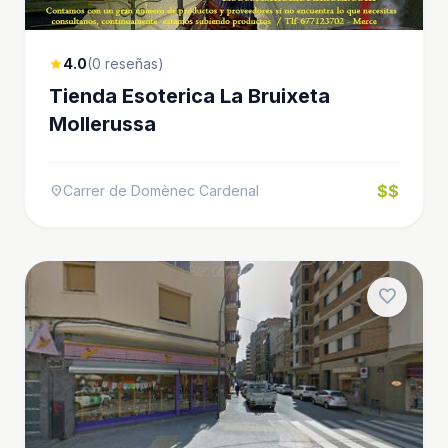
4.0
(0 reseñas)
star
Tienda Esoterica La Bruixeta
Mollerussa
$$
Carrer de Domènec Cardenal
location_on
favorite