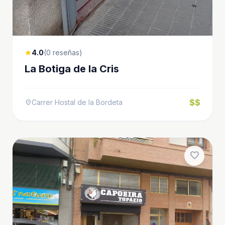
4.0
(0 reseñas)
star
La Botiga de la Cris
$$
Carrer Hostal de la Bordeta
location_on
favorite