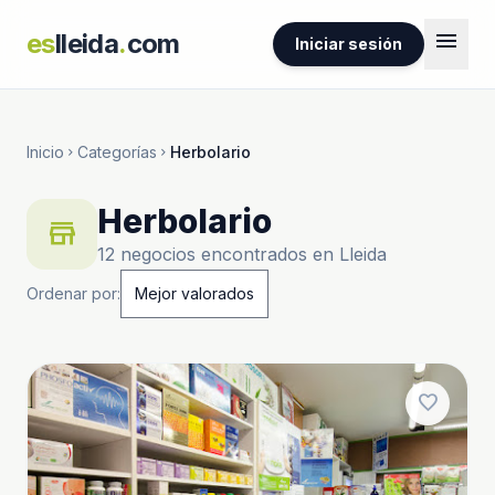
menu
es
lleida
.
com
Iniciar sesión
Inicio
Categorías
Herbolario
chevron_right
chevron_right
Herbolario
store
12 negocios encontrados en Lleida
Ordenar por:
favorite