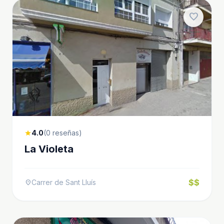
favorite
4.0
(0 reseñas)
star
La Violeta
$$
Carrer de Sant Lluís
location_on