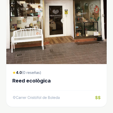
4.0
(0 reseñas)
star
Reed ecològica
$$
Carrer Cristófol de Boleda
location_on