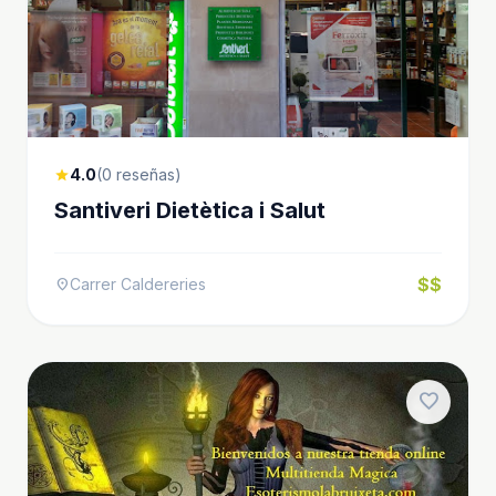
4.0
(0 reseñas)
star
Santiveri Dietètica i Salut
$$
Carrer Caldereries
location_on
favorite