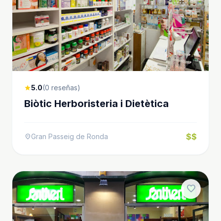
5.0
(0 reseñas)
star
Biòtic Herboristeria i Dietètica
$$
Gran Passeig de Ronda
location_on
favorite