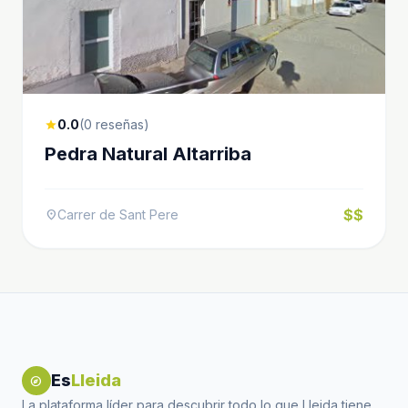
0.0
(0 reseñas)
star
Pedra Natural Altarriba
$$
Carrer de Sant Pere
location_on
Es
Lleida
explore
La plataforma líder para descubrir todo lo que Lleida tiene