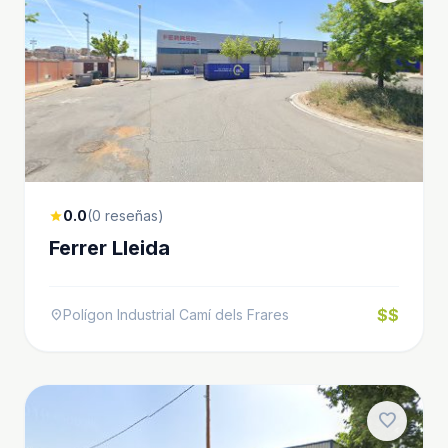
0.0
(0 reseñas)
star
Ferrer Lleida
$$
Polígon Industrial Camí dels Frares
location_on
favorite