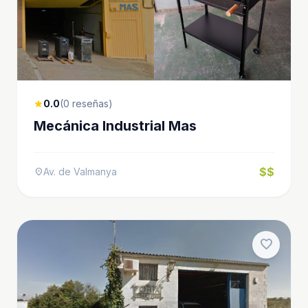
0.0
(0 reseñas)
star
Mecánica Industrial Mas
$$
Av. de Valmanya
location_on
favorite