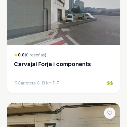
0.0
(0 reseñas)
star
Carvajal Forja i components
$$
Carretera C-13 km 11.7
location_on
favorite