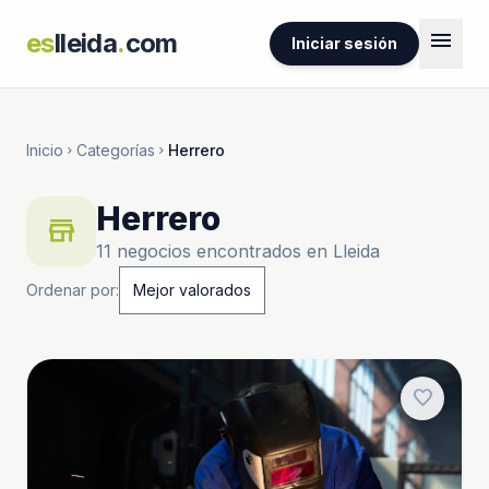
menu
es
lleida
.
com
Iniciar sesión
Inicio
Categorías
Herrero
chevron_right
chevron_right
Herrero
store
11 negocios encontrados en Lleida
Ordenar por:
favorite