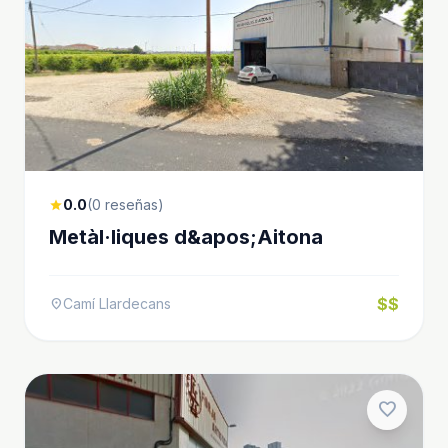
0.0
(0 reseñas)
star
Metàl·liques d&apos;Aitona
$$
Camí Llardecans
location_on
favorite