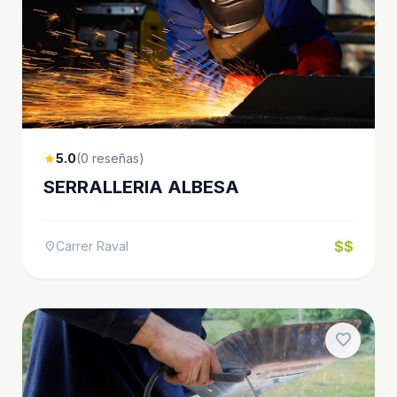
5.0
(0 reseñas)
star
SERRALLERIA ALBESA
$$
Carrer Raval
location_on
favorite