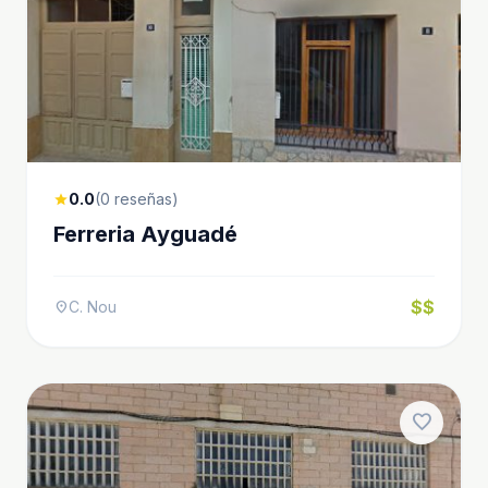
0.0
(0 reseñas)
star
Ferreria Ayguadé
$$
C. Nou
location_on
favorite