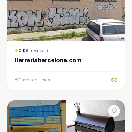
0.0
(0 reseñas)
star
Herreriabarcelona.com
$$
Carrer de Lleida
location_on
favorite