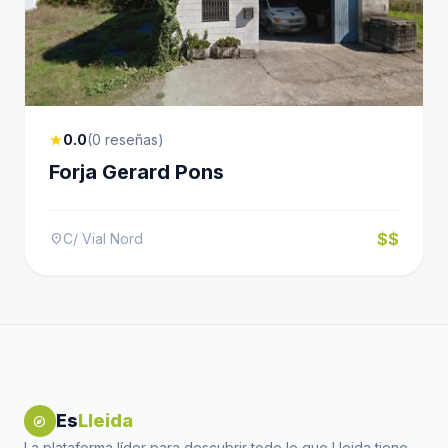
0.0
(0 reseñas)
star
Forja Gerard Pons
$$
C/ Vial Nord
location_on
Es
Lleida
explore
La plataforma líder para descubrir todo lo que Lleida tiene