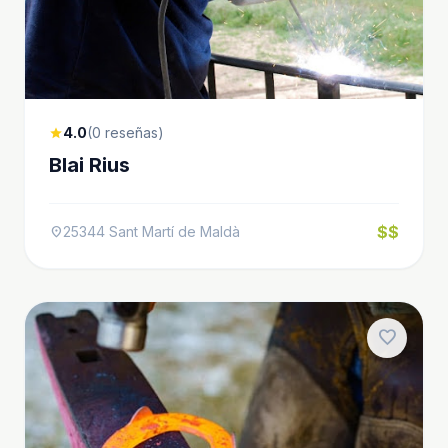
4.0
(0 reseñas)
star
Blai Rius
$$
25344 Sant Martí de Maldà
location_on
favorite