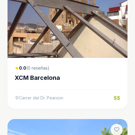
0.0
(0 reseñas)
star
XCM Barcelona
$$
Carrer del Dr. Pearson
location_on
favorite