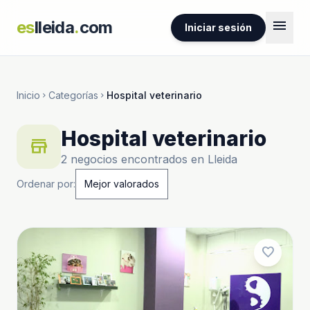
menu
es
lleida
.
com
Iniciar sesión
Inicio
Categorías
Hospital veterinario
chevron_right
chevron_right
Hospital veterinario
store
2 negocios encontrados en Lleida
Ordenar por:
favorite