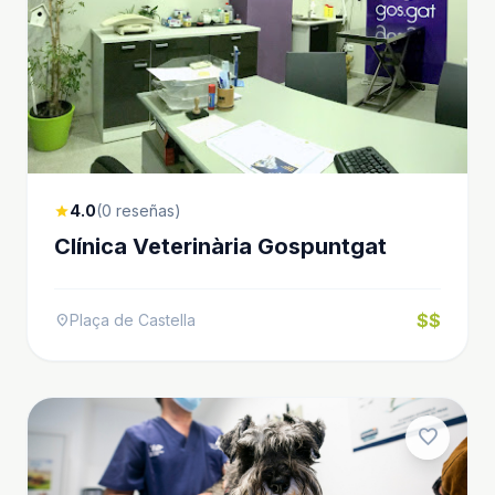
4.0
(0 reseñas)
star
Clínica Veterinària Gospuntgat
$$
Plaça de Castella
location_on
favorite