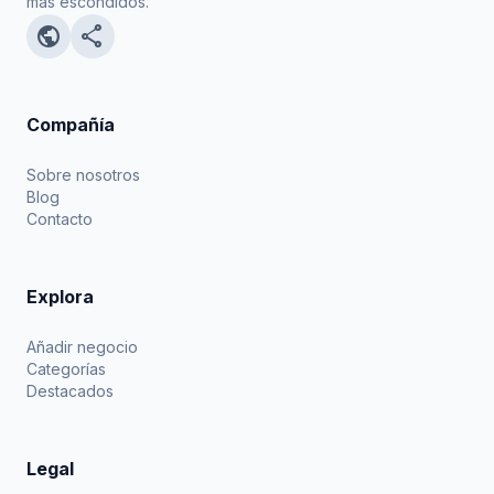
más escondidos.
public
share
Compañía
Sobre nosotros
Blog
Contacto
Explora
Añadir negocio
Categorías
Destacados
Legal