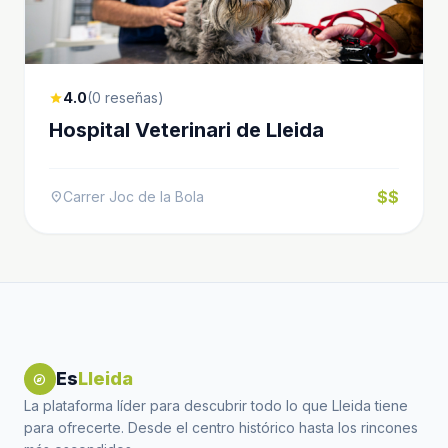
4.0
(0 reseñas)
star
Hospital Veterinari de Lleida
$$
Carrer Joc de la Bola
location_on
Es
Lleida
explore
La plataforma líder para descubrir todo lo que Lleida tiene
para ofrecerte. Desde el centro histórico hasta los rincones