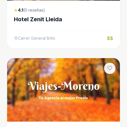
4.1
(0 reseñas)
star
Hotel Zenit Lleida
$$
Carrer General Brito
location_on
favorite