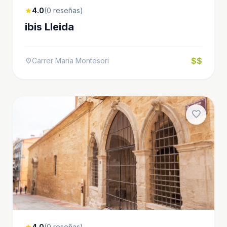
4.0
(0 reseñas)
star
ibis Lleida
$$
Carrer Maria Montesori
location_on
favorite
4.0
(0 reseñas)