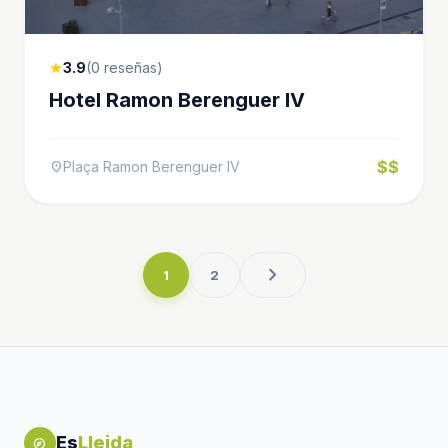
3.9
(0 reseñas)
star
Hotel Ramon Berenguer IV
$$
Plaça Ramon Berenguer IV
location_on
chevron_right
1
2
Es
Lleida
explore