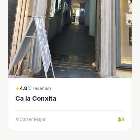
4.8
(0 reseñas)
star
Ca la Conxita
$$
Carrer Major
location_on