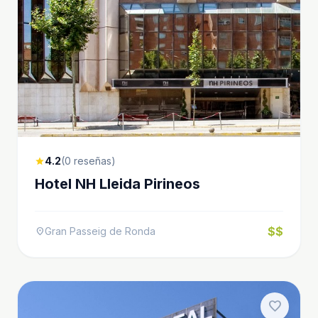
4.2
(0 reseñas)
star
Hotel NH Lleida Pirineos
$$
Gran Passeig de Ronda
location_on
favorite