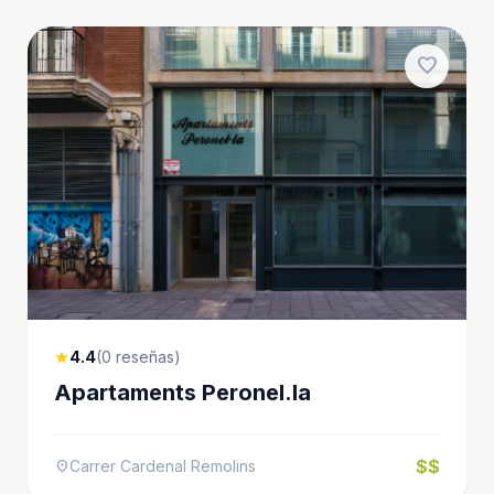
favorite
4.4
(0 reseñas)
star
Apartaments Peronel.la
$$
Carrer Cardenal Remolins
location_on