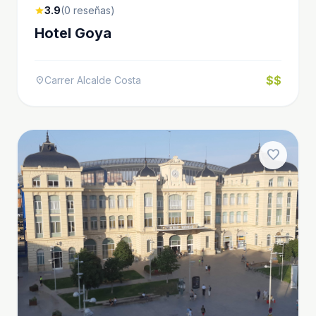
3.9
(0 reseñas)
star
Hotel Goya
$$
Carrer Alcalde Costa
location_on
favorite