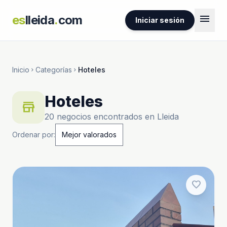
menu
es
lleida
.
com
Iniciar sesión
Inicio
Categorías
Hoteles
chevron_right
chevron_right
Hoteles
store
20 negocios encontrados en Lleida
Ordenar por:
favorite