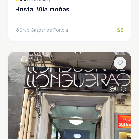
Hostal Vila moñas
$$
Grup Gaspar de Portola
location_on
favorite