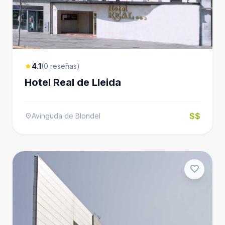
4.1
(0 reseñas)
star
Hotel Real de Lleida
$$
Avinguda de Blondel
location_on
favorite