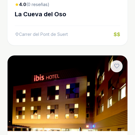
4.0
(0 reseñas)
star
La Cueva del Oso
$$
Carrer del Pont de Suert
location_on
favorite