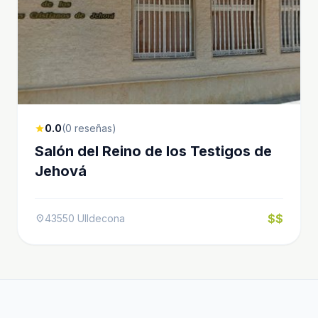
0.0
(0 reseñas)
star
Salón del Reino de los Testigos de
Jehová
$$
43550 Ulldecona
location_on