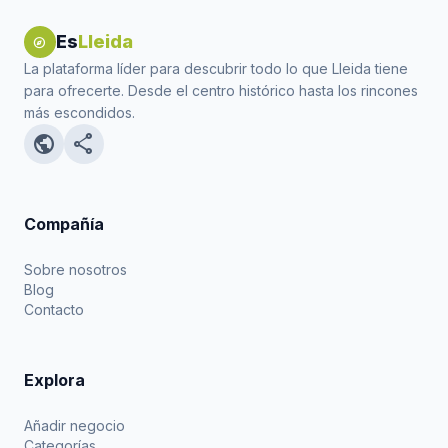
Es
Lleida
explore
La plataforma líder para descubrir todo lo que Lleida tiene
para ofrecerte. Desde el centro histórico hasta los rincones
más escondidos.
public
share
Compañía
Sobre nosotros
Blog
Contacto
Explora
Añadir negocio
Categorías