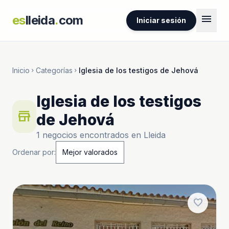
menu
es
lleida
.
com
Iniciar sesión
Inicio
Categorías
Iglesia de los testigos de Jehová
chevron_right
chevron_right
Iglesia de los testigos
store
de Jehová
1 negocios encontrados en Lleida
Ordenar por:
favorite