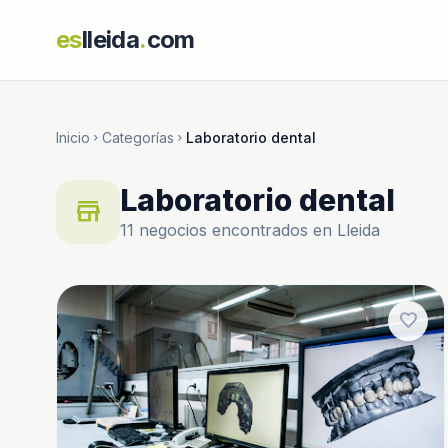
es
lleida
.
com
Inicio
Categorías
Laboratorio dental
chevron_right
chevron_right
Laboratorio dental
store
11 negocios encontrados en Lleida
favorite