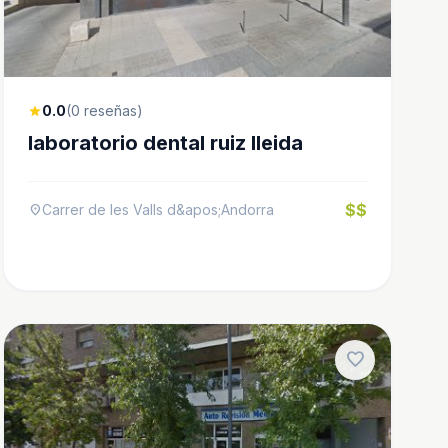
0.0
(0 reseñas)
star
laboratorio dental ruiz lleida
$$
Carrer de les Valls d&apos;Andorra
location_on
favorite