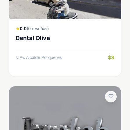
0.0
(0 reseñas)
star
Dental Oliva
$$
Av. Alcalde Porqueres
location_on
favorite