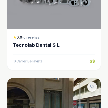
0.0
(0 reseñas)
star
Tecnolab Dental S L
$$
Carrer Bellavista
location_on
favorite