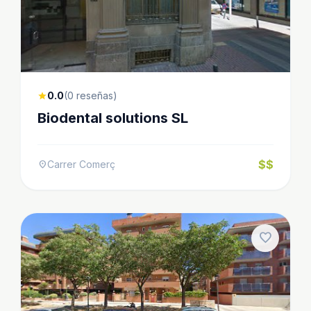
0.0
(0 reseñas)
star
Biodental solutions SL
$$
Carrer Comerç
location_on
favorite