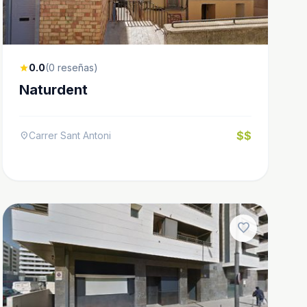
0.0
(0 reseñas)
star
Naturdent
$$
Carrer Sant Antoni
location_on
favorite