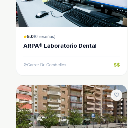
5.0
(0 reseñas)
star
ARPA® Laboratorio Dental
$$
Carrer Dr. Combelles
location_on
favorite