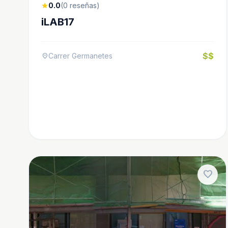
0.0
(0 reseñas)
star
iLAB17
$$
Carrer Germanetes
location_on
favorite