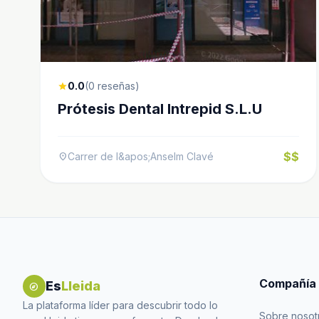
0.0
(0 reseñas)
star
Prótesis Dental Intrepid S.L.U
$$
Carrer de l&apos;Anselm Clavé
location_on
Compañía
Es
Lleida
explore
La plataforma líder para descubrir todo lo
Sobre nosot