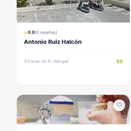
0.0
(0 reseñas)
star
Antonio Ruiz Halcón
$$
Carrer de Pi i Margall
location_on
favorite