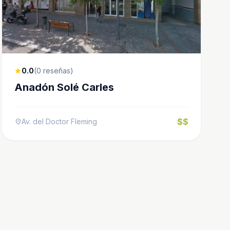
0.0
(0 reseñas)
star
Anadón Solé Carles
$$
Av. del Doctor Fleming
location_on