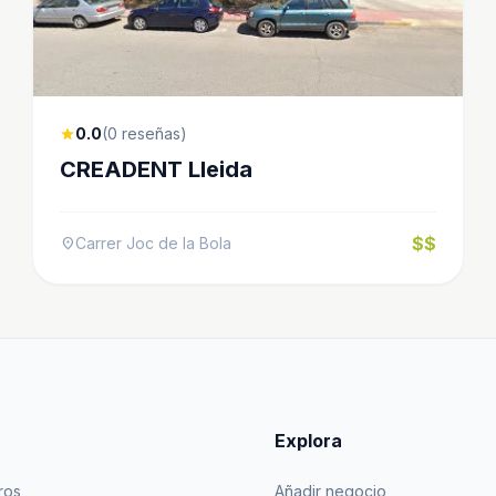
0.0
(0 reseñas)
star
CREADENT Lleida
$$
Carrer Joc de la Bola
location_on
Explora
ros
Añadir negocio