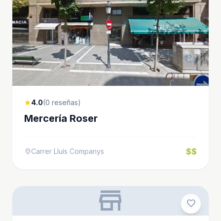
4.0
(0 reseñas)
star
Mercería Roser
$$
Carrer Lluís Companys
location_on
store
favorite