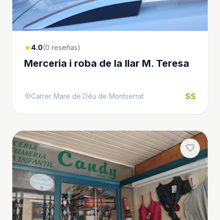
4.0
(0 reseñas)
star
Merceria i roba de la llar M. Teresa
$$
Carrer Mare de Déu de Montserrat
location_on
favorite