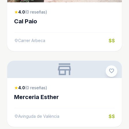
4.0
(0 reseñas)
star
Cal Paio
$$
Carrer Arbeca
location_on
store
favorite
4.0
(0 reseñas)
star
Merceria Esther
$$
Avinguda de València
location_on