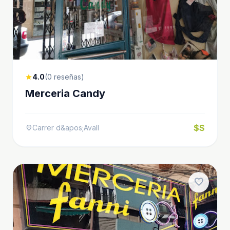
4.0
(0 reseñas)
star
Merceria Candy
$$
Carrer d&apos;Avall
location_on
favorite