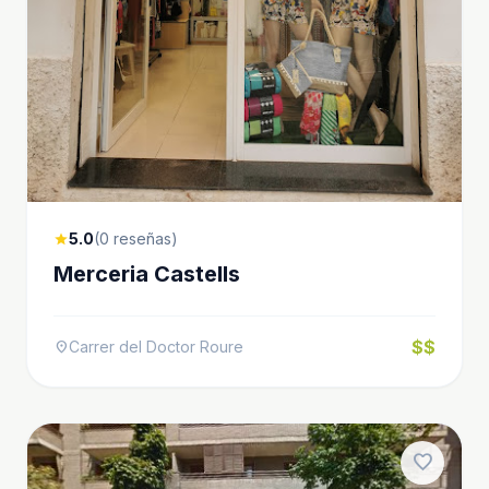
5.0
(0 reseñas)
star
Merceria Castells
$$
Carrer del Doctor Roure
location_on
favorite