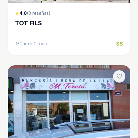
4.0
(0 reseñas)
star
TOT FILS
$$
Carrer Girona
location_on
favorite