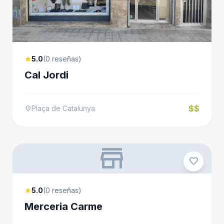
5.0
(0 reseñas)
star
Cal Jordi
$$
Plaça de Catalunya
location_on
store
favorite
5.0
(0 reseñas)
star
Merceria Carme