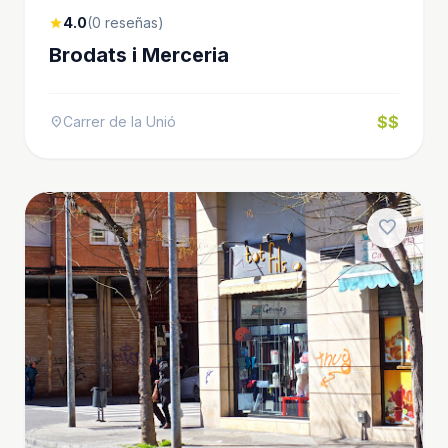
4.0
(0 reseñas)
star
Brodats i Merceria
$$
Carrer de la Unió
location_on
favorite