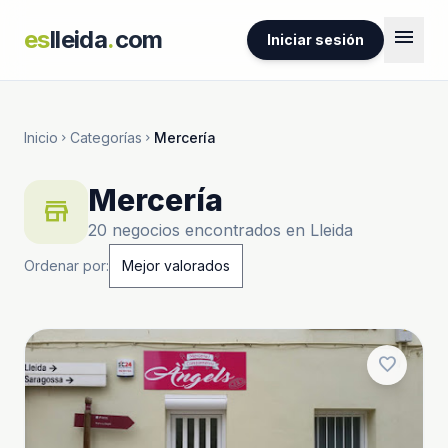
menu
es
lleida
.
com
Iniciar sesión
Inicio
Categorías
Mercería
chevron_right
chevron_right
Mercería
store
20 negocios encontrados en Lleida
Ordenar por:
favorite