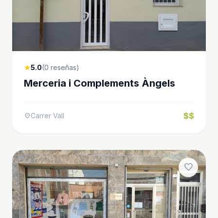
5.0
(0 reseñas)
star
Merceria i Complements Àngels
$$
Carrer Vall
location_on
favorite