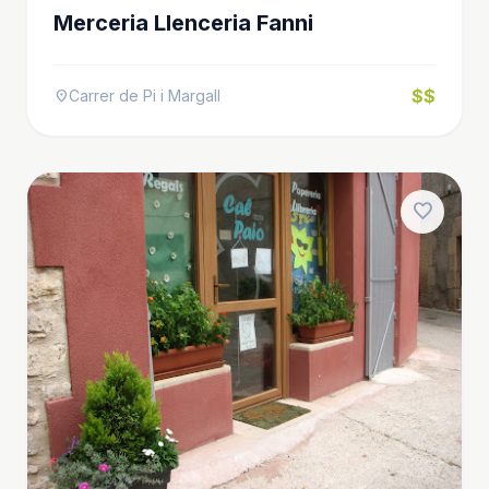
Merceria Llenceria Fanni
$$
Carrer de Pi i Margall
location_on
favorite