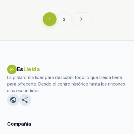
chevron_right
1
2
Es
Lleida
explore
La plataforma líder para descubrir todo lo que Lleida tiene
para ofrecerte. Desde el centro histórico hasta los rincones
más escondidos.
public
share
Compañía