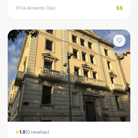
$$
Via Armando Diaz
location_on
favorite
1.0
(0 reseñas)
star