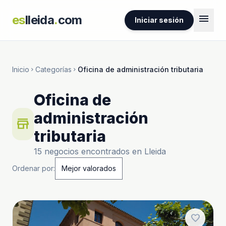
menu
es
lleida
.
com
Iniciar sesión
Inicio
Categorías
Oficina de administración tributaria
chevron_right
chevron_right
Oficina de
administración
store
tributaria
15 negocios encontrados en Lleida
Ordenar por:
favorite