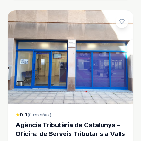
favorite
0.0
(0 reseñas)
star
Agència Tributària de Catalunya -
Oficina de Serveis Tributaris a Valls