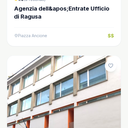
Agenzia dell&apos;Entrate Ufficio
di Ragusa
$$
Piazza Ancione
location_on
favorite