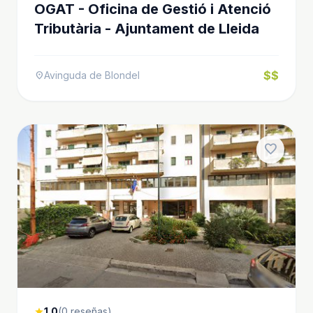
OGAT - Oficina de Gestió i Atenció
Tributària - Ajuntament de Lleida
$$
Avinguda de Blondel
location_on
favorite
1.0
(0 reseñas)
star