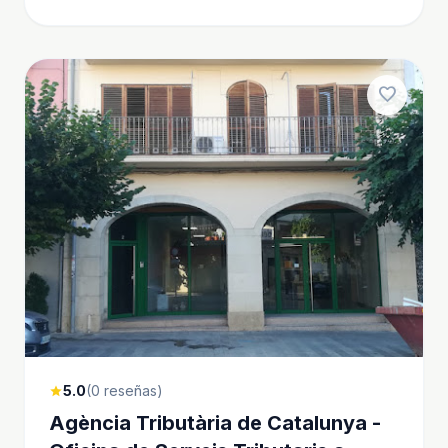
favorite
5.0
(0 reseñas)
star
Agència Tributària de Catalunya -