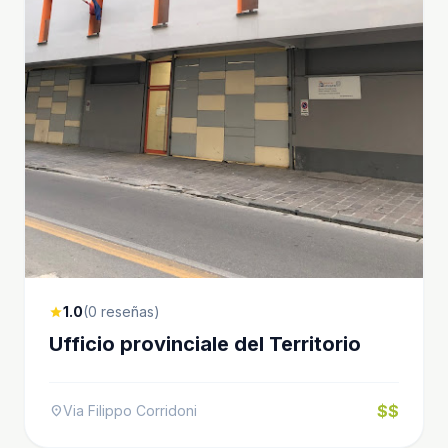
1.0
(0 reseñas)
star
Ufficio provinciale del Territorio
$$
Via Filippo Corridoni
location_on