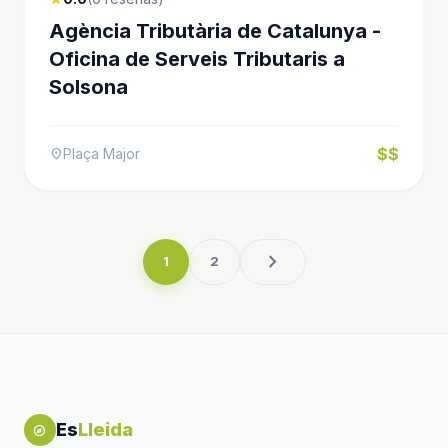
Agència Tributària de Catalunya -
Oficina de Serveis Tributaris a
Solsona
$$
Plaça Major
location_on
chevron_right
1
2
Es
Lleida
explore