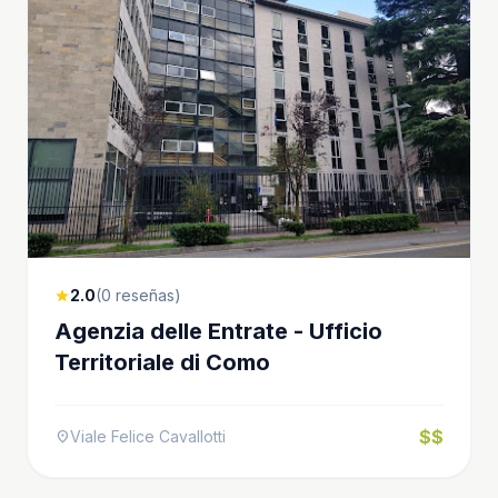
2.0
(0 reseñas)
star
Agenzia delle Entrate - Ufficio
Territoriale di Como
$$
Viale Felice Cavallotti
location_on