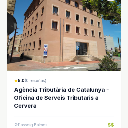
5.0
(0 reseñas)
star
Agència Tributària de Catalunya -
Oficina de Serveis Tributaris a
Cervera
$$
Passeig Balmes
location_on