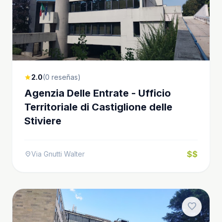
2.0
(0 reseñas)
star
Agenzia Delle Entrate - Ufficio
Territoriale di Castiglione delle
Stiviere
$$
Via Gnutti Walter
location_on
favorite