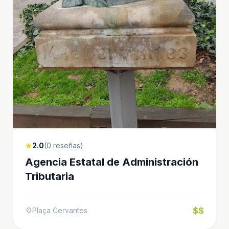
2.0
(0 reseñas)
star
Agencia Estatal de Administración
Tributaria
$$
Plaça Cervantes
location_on