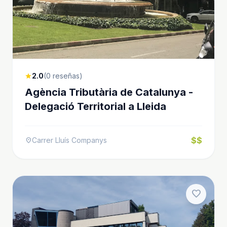
2.0
(0 reseñas)
star
Agència Tributària de Catalunya -
Delegació Territorial a Lleida
$$
Carrer Lluís Companys
location_on
favorite