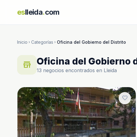
es
lleida
.
com
Inicio
Categorías
Oficina del Gobierno del Distrito
chevron_right
chevron_right
Oficina del Gobierno d
store
13 negocios encontrados en Lleida
favorite