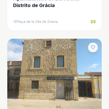
Distrito de Grácia
$$
Plaça de la Vila de Gràcia
location_on
favorite