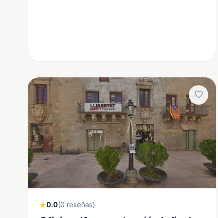
favorite
0.0
(0 reseñas)
star