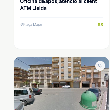
Oficina d&apos;atenció al client
ATM Lleida
$$
Plaça Major
location_on
favorite