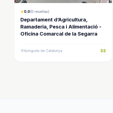
0.0
(0 reseñas)
star
Departament d’Agricultura,
Ramaderia, Pesca i Alimentació -
Oficina Comarcal de la Segarra
$$
Avinguda de Catalunya
location_on