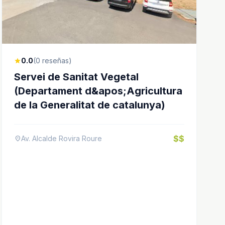
0.0
(0 reseñas)
star
Servei de Sanitat Vegetal
(Departament d&apos;Agricultura
de la Generalitat de catalunya)
$$
Av. Alcalde Rovira Roure
location_on