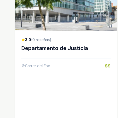
3.0
(0 reseñas)
star
Departamento de Justícia
$$
Carrer del Foc
location_on