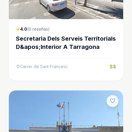
4.0
(0 reseñas)
star
Secretaria Dels Serveis Territorials
D&apos;Interior A Tarragona
$$
Carrer de Sant Francesc
location_on
favorite