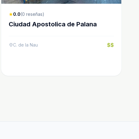
0.0
(0 reseñas)
star
Ciudad Apostolica de Palana
$$
C. de la Nau
location_on