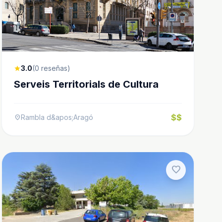
3.0
(0 reseñas)
star
Serveis Territorials de Cultura
$$
Rambla d&apos;Aragó
location_on
favorite