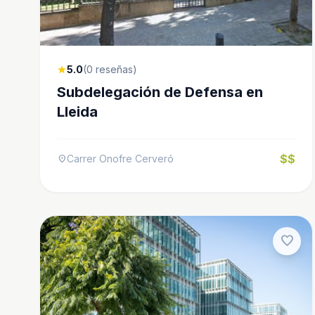
5.0
(0 reseñas)
star
Subdelegación de Defensa en
Lleida
$$
Carrer Onofre Cerveró
location_on
favorite