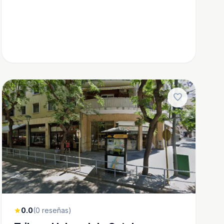
favorite
0.0
(0 reseñas)
star