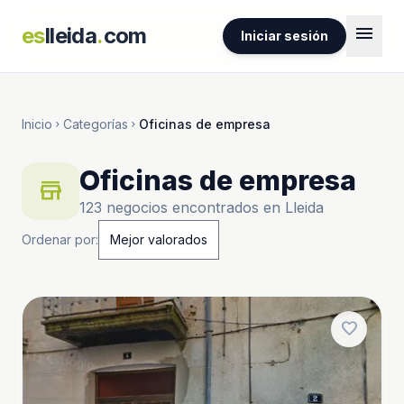
menu
es
lleida
.
com
Iniciar sesión
Inicio
Categorías
Oficinas de empresa
chevron_right
chevron_right
Oficinas de empresa
store
123 negocios encontrados en Lleida
Ordenar por:
favorite