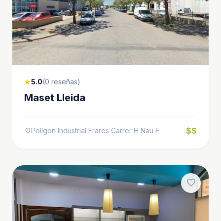
5.0
(0 reseñas)
star
Maset Lleida
$$
Polígon Industrial Frares Carrer H Nau F
location_on
favorite