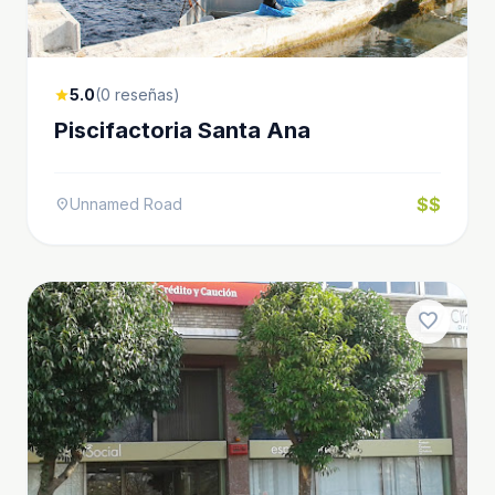
5.0
(0 reseñas)
star
Piscifactoria Santa Ana
$$
Unnamed Road
location_on
favorite