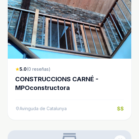
5.0
(0 reseñas)
star
CONSTRUCCIONS CARNÉ -
MPOconstructora
$$
Avinguda de Catalunya
location_on