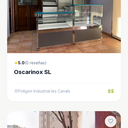
5.0
(0 reseñas)
star
Oscarinox SL
$$
Polígon Industrial les Canals
location_on
favorite