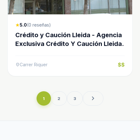
5.0
(0 reseñas)
star
Crédito y Caución Lleida - Agencia
Exclusiva Crédito Y Caución Lleida.
$$
Carrer Riquer
location_on
chevron_right
1
2
3