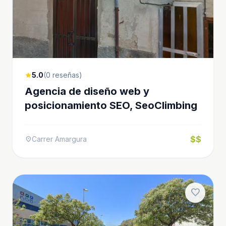
5.0
(0 reseñas)
star
Agencia de diseño web y
posicionamiento SEO, SeoClimbing
$$
Carrer Amargura
location_on
favorite