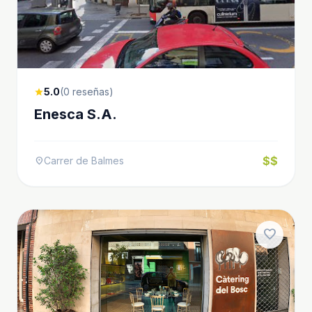
5.0
(0 reseñas)
star
Enesca S.A.
$$
Carrer de Balmes
location_on
favorite