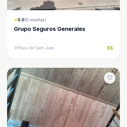
5.0
(0 reseñas)
star
Grupo Seguros Generales
$$
Plaça de Sant Joan
location_on
favorite