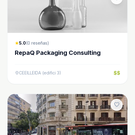
5.0
(0 reseñas)
star
RepaQ Packaging Consulting
$$
CEEILLEIDA (edifici 3)
location_on
favorite