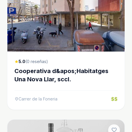
5.0
(0 reseñas)
star
Cooperativa d&apos;Habitatges
Una Nova Llar, sccl.
$$
Carrer de la Foneria
location_on
favorite