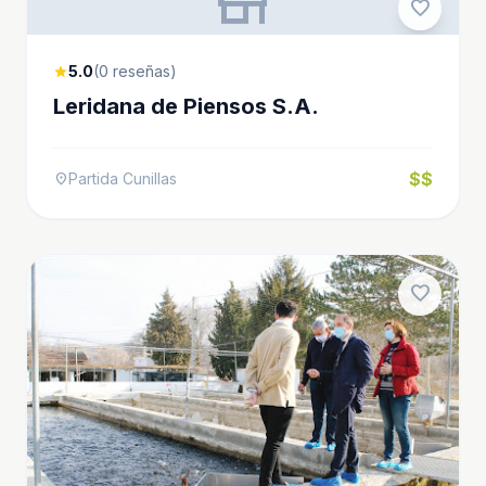
store
favorite
5.0
(0 reseñas)
star
Leridana de Piensos S.A.
$$
Partida Cunillas
location_on
favorite