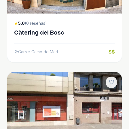
5.0
(0 reseñas)
star
Càtering del Bosc
$$
Carrer Camp de Mart
location_on
favorite