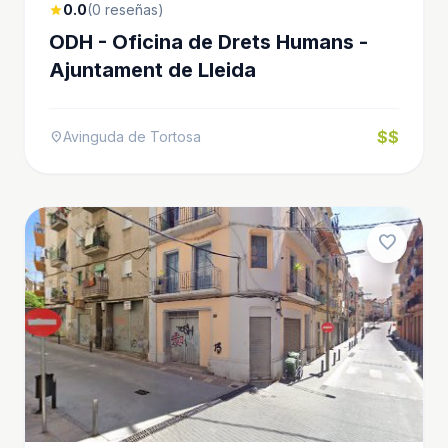
0.0
(0 reseñas)
star
ODH - Oficina de Drets Humans -
Ajuntament de Lleida
$$
Avinguda de Tortosa
location_on
favorite