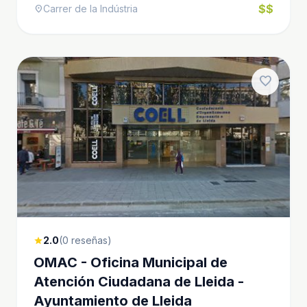
$$
Carrer de la Indústria
location_on
favorite
2.0
(0 reseñas)
star
OMAC - Oficina Municipal de
Atención Ciudadana de Lleida -
Ayuntamiento de Lleida