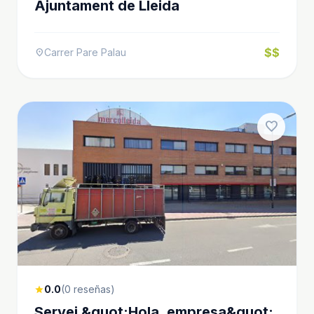
Ajuntament de Lleida
$$
Carrer Pare Palau
location_on
favorite
0.0
(0 reseñas)
star
Servei &quot;Hola, empresa&quot;