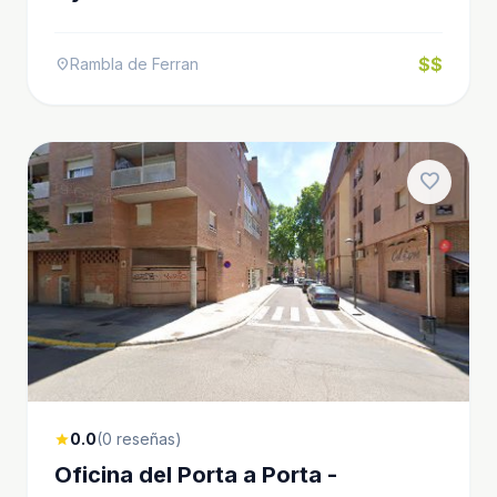
$$
Rambla de Ferran
location_on
favorite
0.0
(0 reseñas)
star
Oficina del Porta a Porta -