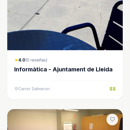
4.0
(0 reseñas)
star
Informàtica - Ajuntament de Lleida
$$
Carrer Salmeron
location_on
favorite