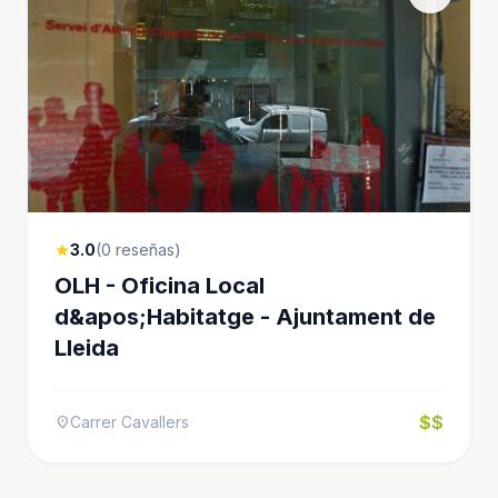
3.0
(0 reseñas)
star
OLH - Oficina Local
d&apos;Habitatge - Ajuntament de
Lleida
$$
Carrer Cavallers
location_on