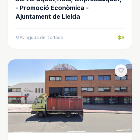
- Promoció Econòmica -
Ajuntament de Lleida
$$
Avinguda de Tortosa
location_on
favorite