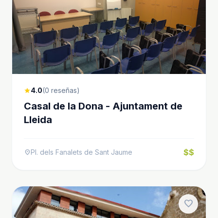
4.0
(0 reseñas)
star
Casal de la Dona - Ajuntament de
Lleida
$$
Pl. dels Fanalets de Sant Jaume
location_on
favorite