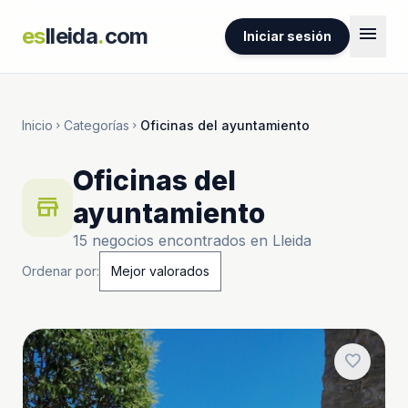
menu
es
lleida
.
com
Iniciar sesión
Inicio
Categorías
Oficinas del ayuntamiento
chevron_right
chevron_right
Oficinas del
store
ayuntamiento
15 negocios encontrados en Lleida
Ordenar por:
favorite