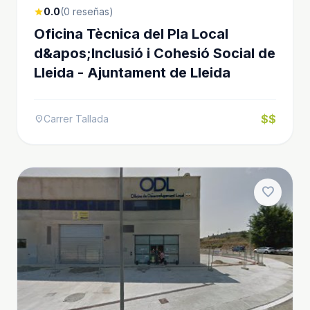
0.0
(0 reseñas)
star
Oficina Tècnica del Pla Local
d&apos;Inclusió i Cohesió Social de
Lleida - Ajuntament de Lleida
$$
Carrer Tallada
location_on
favorite