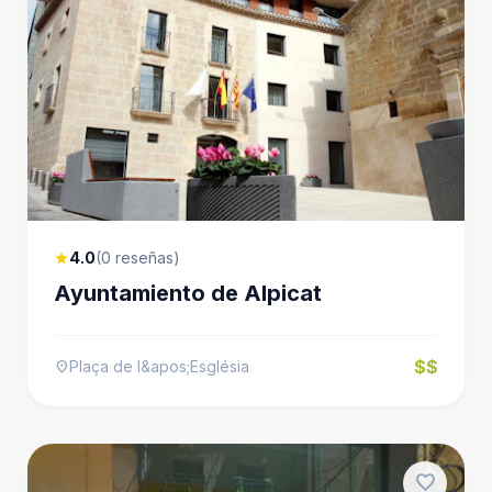
4.0
(0 reseñas)
star
Ayuntamiento de Alpicat
$$
Plaça de l&apos;Església
location_on
favorite