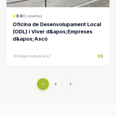
0.0
(0 reseñas)
star
Oficina de Desenvolupament Local
(ODL) i Viver d&apos;Empreses
d&apos;Ascó
$$
Polígon Industrial A7
location_on
chevron_right
1
2