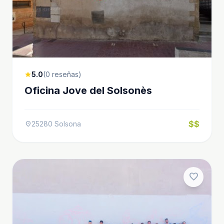
5.0
(0 reseñas)
star
Oficina Jove del Solsonès
$$
25280 Solsona
location_on
favorite