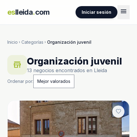
menu
es
lleida
.
com
Iniciar sesión
Inicio
Categorías
Organización juvenil
chevron_right
chevron_right
Organización juvenil
store
13 negocios encontrados en Lleida
Ordenar por:
favorite