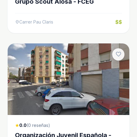
Grupo Scout Alosa - FCEG
$$
Carrer Pau Claris
location_on
favorite
0.0
(0 reseñas)
star
Organización Juvenil Española -