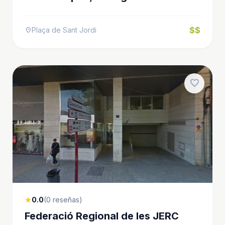
$$
Plaça de Sant Jordi
location_on
favorite
0.0
(0 reseñas)
star
Federació Regional de les JERC