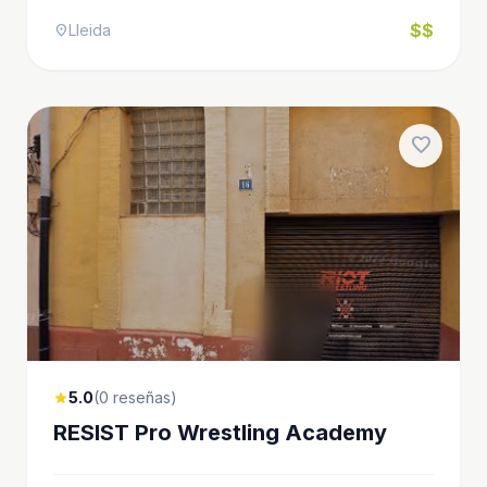
$$
Lleida
location_on
favorite
5.0
(0 reseñas)
star
RESIST Pro Wrestling Academy