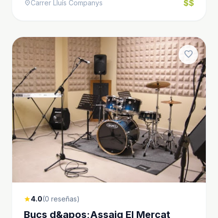
$$
Carrer Lluís Companys
location_on
favorite
4.0
(0 reseñas)
star
Bucs d&apos;Assaig El Mercat