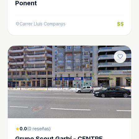
Ponent
$$
Carrer Lluís Companys
location_on
favorite
0.0
(0 reseñas)
star
Grupo Scout Garbí - CENTRE