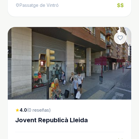
$$
Passatge de Vintró
location_on
favorite
4.0
(0 reseñas)
star
Jovent Republicà Lleida