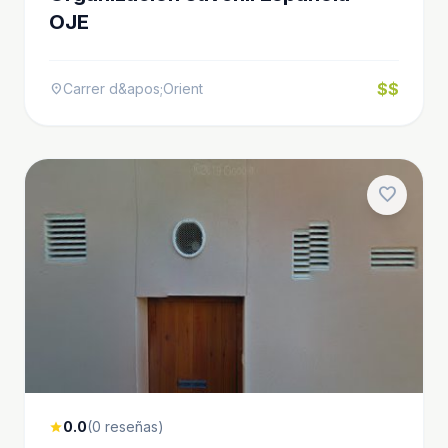
OJE
$$
Carrer d&apos;Orient
location_on
favorite
0.0
(0 reseñas)
star