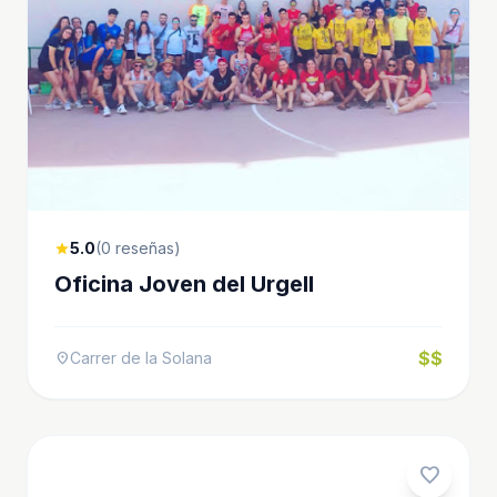
5.0
(0 reseñas)
star
Oficina Joven del Urgell
$$
Carrer de la Solana
location_on
favorite