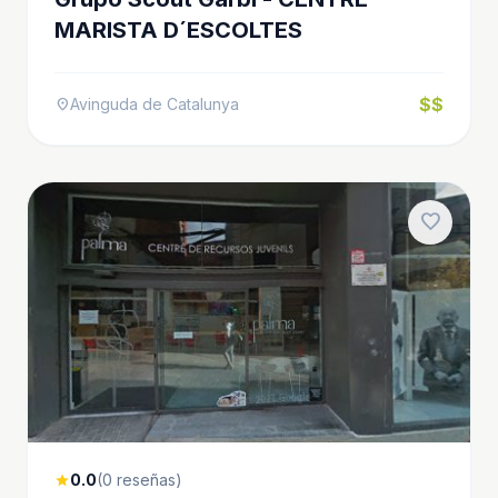
MARISTA D´ESCOLTES
$$
Avinguda de Catalunya
location_on
favorite
0.0
(0 reseñas)
star