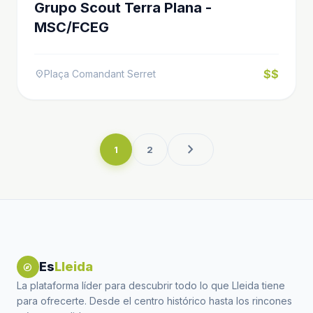
Grupo Scout Terra Plana -
MSC/FCEG
$$
Plaça Comandant Serret
location_on
chevron_right
1
2
Es
Lleida
explore
La plataforma líder para descubrir todo lo que Lleida tiene
para ofrecerte. Desde el centro histórico hasta los rincones