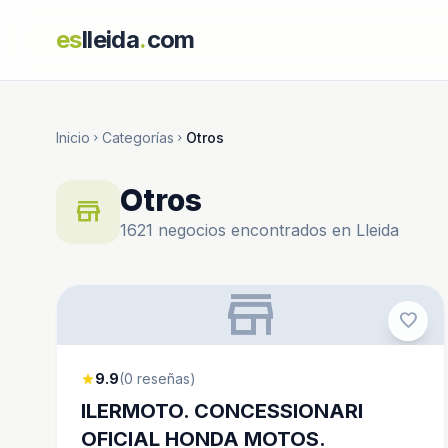
es
lleida
.
com
Inicio
Categorías
Otros
chevron_right
chevron_right
Otros
store
1621 negocios encontrados en Lleida
store
favorite
9.9
(0 reseñas)
star
ILERMOTO. CONCESSIONARI
OFICIAL HONDA MOTOS.