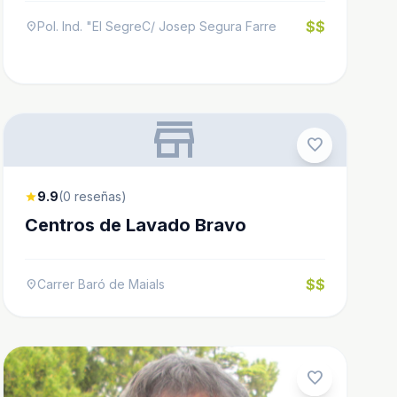
$$
Pol. Ind. "El SegreC/ Josep Segura Farre
location_on
store
favorite
9.9
(0 reseñas)
star
Centros de Lavado Bravo
$$
Carrer Baró de Maials
location_on
favorite