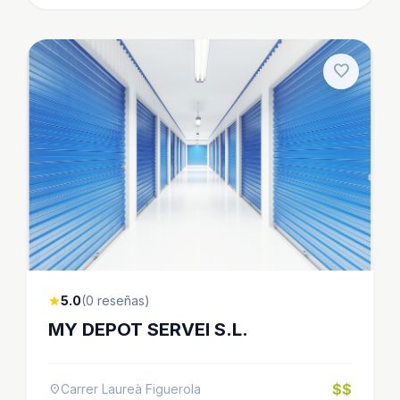
favorite
5.0
(0 reseñas)
star
MY DEPOT SERVEI S.L.
$$
Carrer Laureà Figuerola
location_on