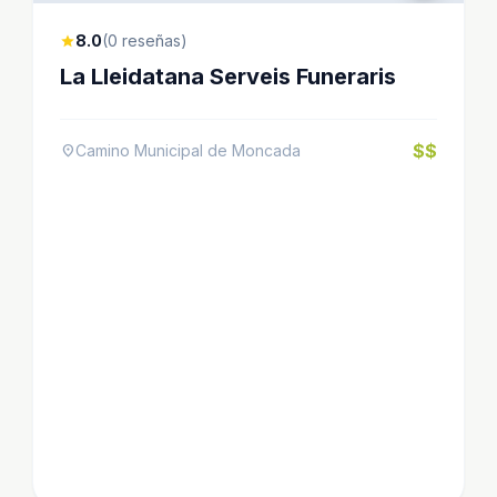
8.0
(0 reseñas)
star
La Lleidatana Serveis Funeraris
$$
Camino Municipal de Moncada
location_on