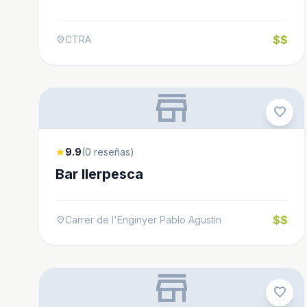
$$
CTRA
location_on
store
favorite
9.9
(0 reseñas)
star
Bar Ilerpesca
$$
Carrer de l'Enginyer Pablo Agustin
location_on
store
favorite