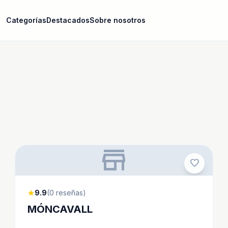
Categorías
Destacados
Sobre nosotros
store
favorite
9.9
(0 reseñas)
star
MÓNCAVALL