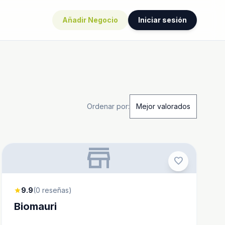
Añadir Negocio
Iniciar sesión
Ordenar por:
store
favorite
9.9
(0 reseñas)
star
Biomauri