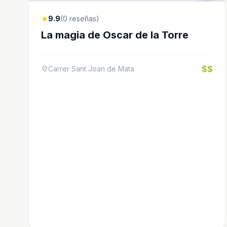
9.9
(0 reseñas)
star
La magia de Oscar de la Torre
$$
Carrer Sant Joan de Mata
location_on