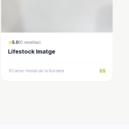
5.0
(0 reseñas)
star
Lifestock Imatge
$$
Carrer Hostal de la Bordeta
location_on