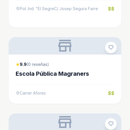
$$
Pol. Ind. "El SegreC/ Josep Segura Farre
location_on
store
favorite
9.9
(0 reseñas)
star
Escola Pública Magraners
$$
Carrer Afores
location_on
store
favorite