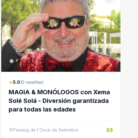
5.0
(0 reseñas)
star
MAGIA & MONÓLOGOS con Xema
Solé Solá - Diversión garantizada
para todas las edades
$$
Passeig de l'Onze de Setembre
location_on