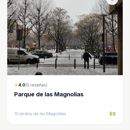
4.0
(0 reseñas)
star
Parque de las Magnolias
$$
Jardins de les Magnòlies
location_on