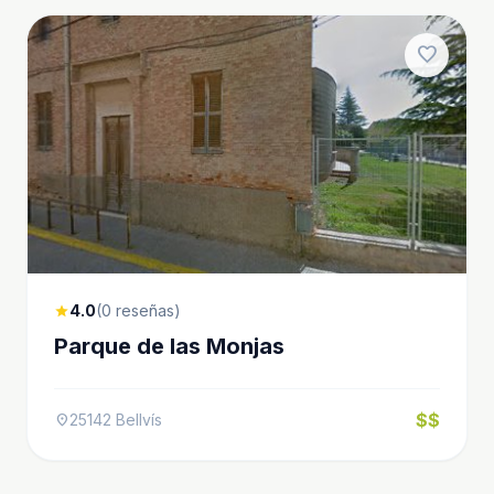
favorite
4.0
(0 reseñas)
star
Parque de las Monjas
$$
25142 Bellvís
location_on