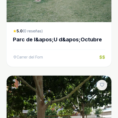
5.0
(0 reseñas)
star
Parc de l&apos;U d&apos;Octubre
$$
Carrer del Forn
location_on
favorite