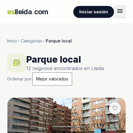
menu
es
lleida
.
com
Iniciar sesión
Inicio
Categorías
Parque local
chevron_right
chevron_right
Parque local
store
12 negocios encontrados en Lleida
Ordenar por:
favorite