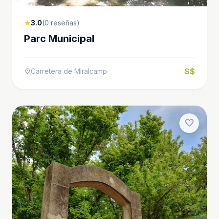
3.0
(0 reseñas)
star
Parc Municipal
$$
Carretera de Miralcamp
location_on
favorite