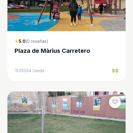
5.0
(0 reseñas)
star
Plaza de Màrius Carretero
$$
25004 Lleida
location_on
favorite