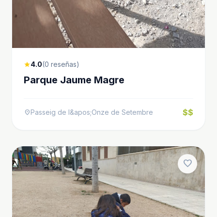
4.0
(0 reseñas)
star
Parque Jaume Magre
$$
Passeig de l&apos;Onze de Setembre
location_on
favorite