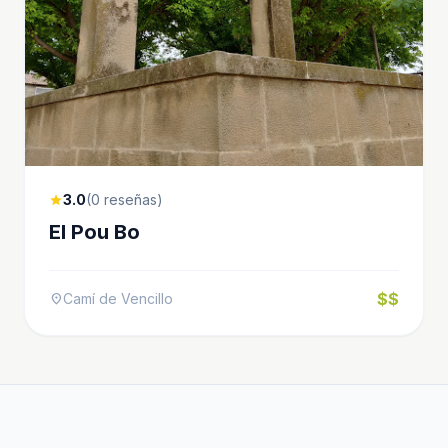
3.0
(0 reseñas)
star
El Pou Bo
$$
Camí de Vencillo
location_on