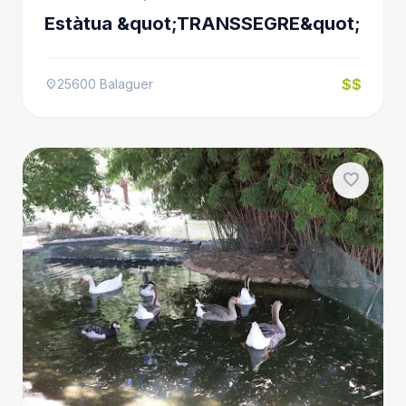
Estàtua &quot;TRANSSEGRE&quot;
$$
25600 Balaguer
location_on
favorite