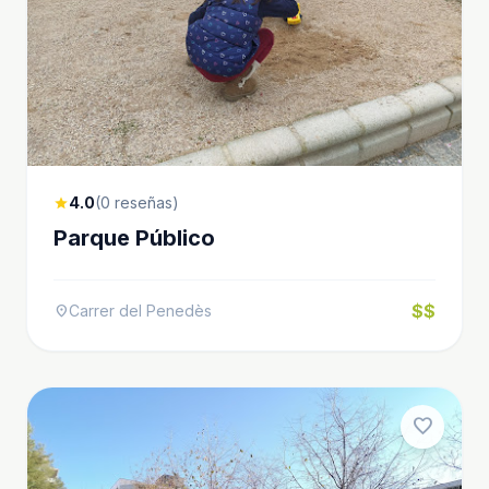
4.0
(0 reseñas)
star
Parque Público
$$
Carrer del Penedès
location_on
favorite