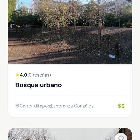
4.0
(0 reseñas)
star
Bosque urbano
$$
Carrer d&apos;Esperanza González
location_on
favorite