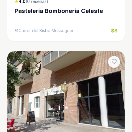
4.0
(0 reseñas)
star
Pasteleria Bomboneria Celeste
$$
Carrer del Bisbe Messeguer
location_on
favorite