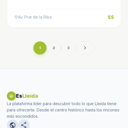
$$
Av. Prat de la Riba
location_on
chevron_right
1
2
3
Es
Lleida
explore
La plataforma líder para descubrir todo lo que Lleida tiene
para ofrecerte. Desde el centro histórico hasta los rincones
más escondidos.
public
share