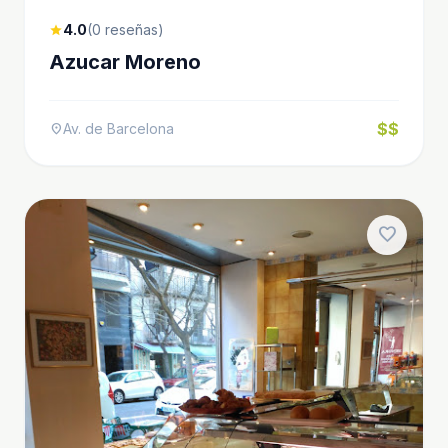
4.0
(0 reseñas)
star
Azucar Moreno
$$
Av. de Barcelona
location_on
favorite