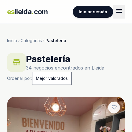
menu
es
lleida
.
com
Iniciar sesión
Inicio
Categorías
Pastelería
chevron_right
chevron_right
Pastelería
store
34 negocios encontrados en Lleida
Ordenar por:
favorite