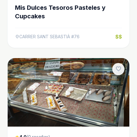
Mis Dulces Tesoros Pasteles y
Cupcakes
$$
CARRER SANT SEBASTIÀ #76
location_on
favorite
4.0
(0 reseñas)
star