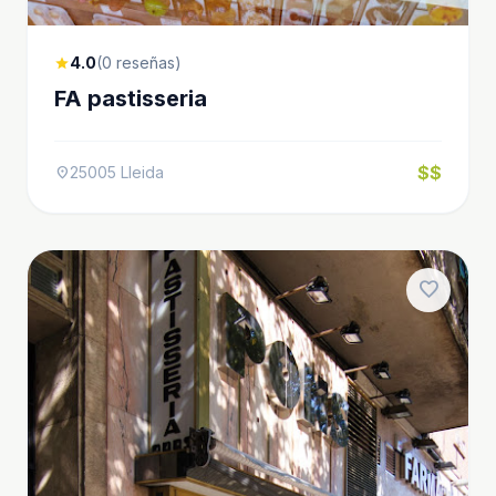
4.0
(0 reseñas)
star
FA pastisseria
$$
25005 Lleida
location_on
favorite