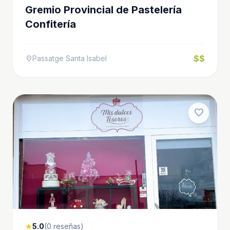
Gremio Provincial de Pastelería
Confitería
$$
Passatge Santa Isabel
location_on
favorite
5.0
(0 reseñas)
star