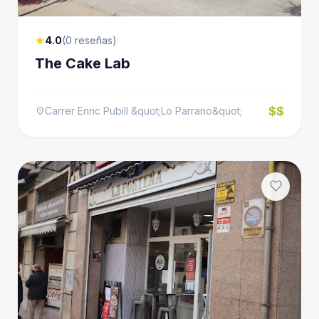
4.0
(0 reseñas)
star
The Cake Lab
$$
Carrer Enric Pubill &quot;Lo Parrano&quot;
location_on
favorite