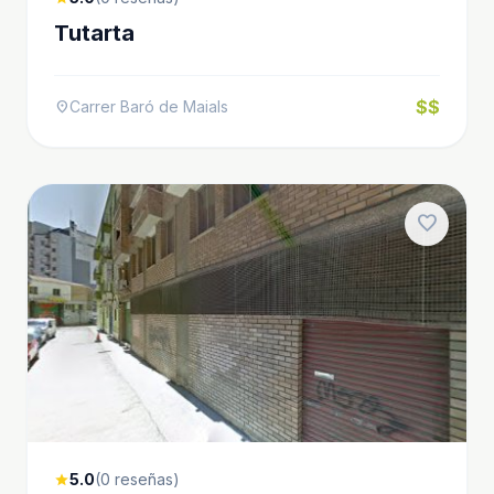
Tutarta
$$
Carrer Baró de Maials
location_on
favorite
5.0
(0 reseñas)
star