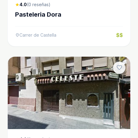
4.0
(0 reseñas)
star
Pasteleria Dora
$$
Carrer de Castella
location_on
favorite