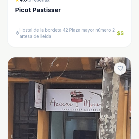
Picot Pastisser
Hostal de la bordeta 42 Plaza mayor número 2
$$
location_on
artesa de lleida
favorite