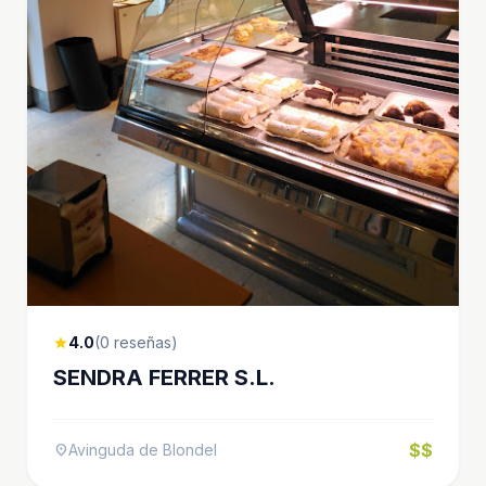
4.0
(0 reseñas)
star
SENDRA FERRER S.L.
$$
Avinguda de Blondel
location_on