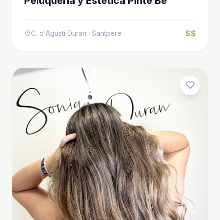
Peluqueria y Estetica Pinte Bé
$$
C. d'Agustí Duran i Santpere
location_on
favorite