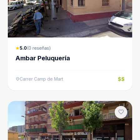
5.0
(0 reseñas)
star
Ambar Peluquería
$$
Carrer Camp de Mart
location_on
favorite