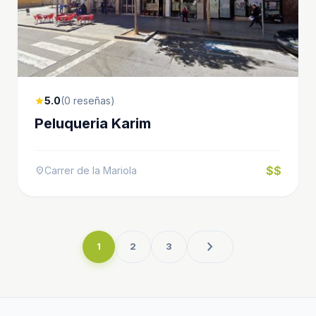
5.0
(0 reseñas)
star
Peluqueria Karim
$$
Carrer de la Mariola
location_on
chevron_right
1
2
3