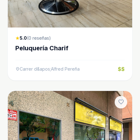
5.0
(0 reseñas)
star
Peluquería Charif
$$
Carrer d&apos;Alfred Pereña
location_on
favorite