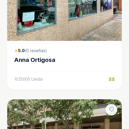
5.0
(0 reseñas)
star
Anna Ortigosa
$$
25005 Lleida
location_on
favorite