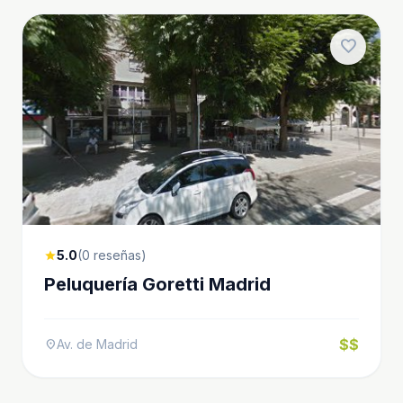
favorite
5.0
(0 reseñas)
star
Peluquería Goretti Madrid
$$
Av. de Madrid
location_on