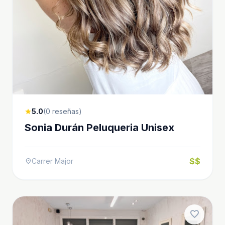
5.0
(0 reseñas)
star
Sonia Durán Peluqueria Unisex
$$
Carrer Major
location_on
favorite