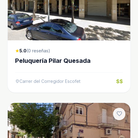
5.0
(0 reseñas)
star
Peluquería Pilar Quesada
$$
Carrer del Corregidor Escofet
location_on
favorite