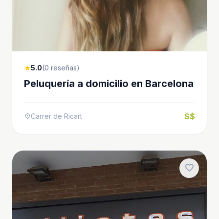
5.0
(0 reseñas)
star
Peluquería a domicilio en Barcelona
$$
Carrer de Ricart
location_on
favorite