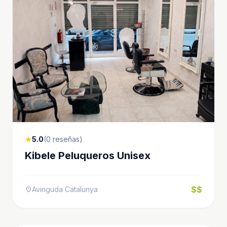
5.0
(0 reseñas)
star
Kibele Peluqueros Unisex
$$
Avinguda Catalunya
location_on