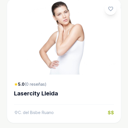
favorite
5.0
(0 reseñas)
star
Lasercity Lleida
$$
C. del Bisbe Ruano
location_on