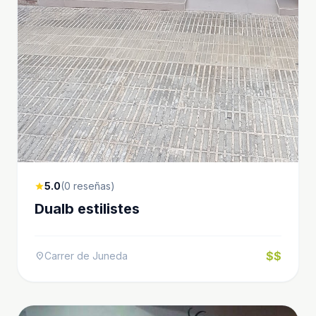
5.0
(0 reseñas)
star
Dualb estilistes
$$
Carrer de Juneda
location_on