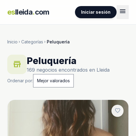
menu
es
lleida
.
com
Iniciar sesión
Inicio
Categorías
Peluquería
chevron_right
chevron_right
Peluquería
store
169 negocios encontrados en Lleida
Ordenar por:
favorite