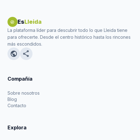
Es
Lleida
explore
La plataforma líder para descubrir todo lo que Lleida tiene
para ofrecerte. Desde el centro histórico hasta los rincones
más escondidos.
public
share
Compañía
Sobre nosotros
Blog
Contacto
Explora