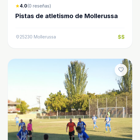
4.0
(0 reseñas)
star
Pistas de atletismo de Mollerussa
$$
25230 Mollerussa
location_on
favorite