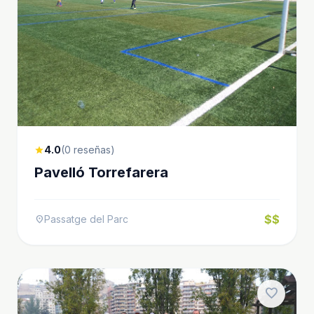
4.0
(0 reseñas)
star
Pavelló Torrefarera
$$
Passatge del Parc
location_on
favorite