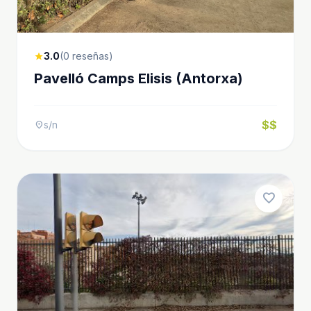
3.0
(0 reseñas)
star
Pavelló Camps Elisis (Antorxa)
$$
s/n
location_on
favorite