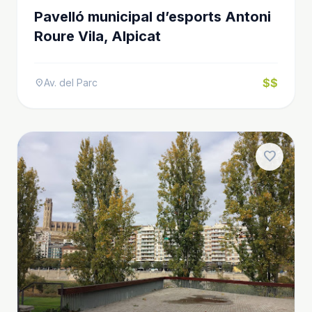
Pavelló municipal d’esports Antoni
Roure Vila, Alpicat
$$
Av. del Parc
location_on
favorite