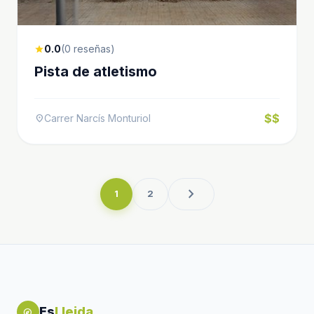
0.0
(0 reseñas)
star
Pista de atletismo
$$
Carrer Narcís Monturiol
location_on
chevron_right
1
2
Es
Lleida
explore