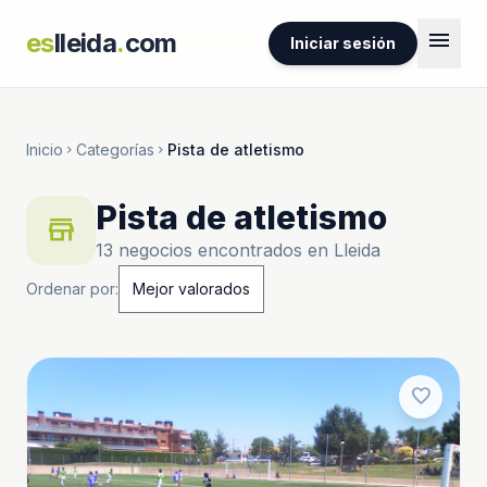
menu
es
lleida
.
com
Iniciar sesión
Inicio
Categorías
Pista de atletismo
chevron_right
chevron_right
Pista de atletismo
store
13 negocios encontrados en Lleida
Ordenar por:
favorite