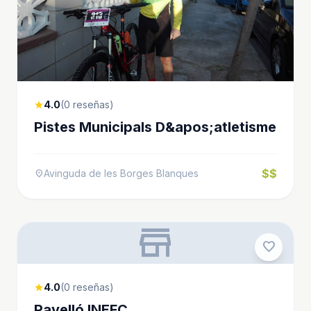
4.0
(0 reseñas)
star
Pistes Municipals D&apos;atletisme
$$
Avinguda de les Borges Blanques
location_on
store
favorite
4.0
(0 reseñas)
star
Pavelló INEFC