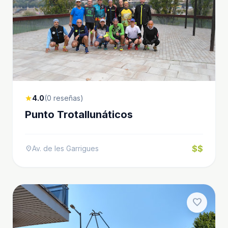
4.0
(0 reseñas)
star
Punto Trotallunáticos
$$
Av. de les Garrigues
location_on
favorite