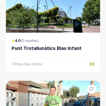
4.0
(0 reseñas)
star
Punt Trotallunàtics Blas Infant
$$
Plaça Blas Infante
location_on
favorite