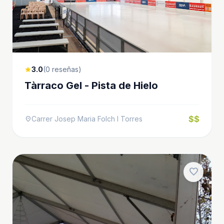
3.0
(0 reseñas)
star
Tàrraco Gel - Pista de Hielo
$$
Carrer Josep Maria Folch I Torres
location_on
favorite