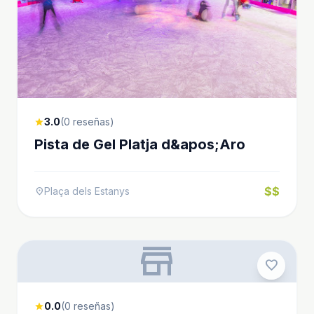
3.0
(0 reseñas)
star
Pista de Gel Platja d&apos;Aro
$$
Plaça dels Estanys
location_on
store
favorite
0.0
(0 reseñas)
star