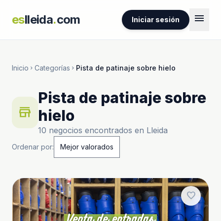
menu
es
lleida
.
com
Iniciar sesión
Inicio
Categorías
Pista de patinaje sobre hielo
chevron_right
chevron_right
Pista de patinaje sobre
store
hielo
10 negocios encontrados en Lleida
Ordenar por:
favorite