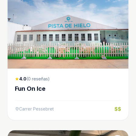
4.0
(0 reseñas)
star
Fun On Ice
$$
Carrer Pessebret
location_on