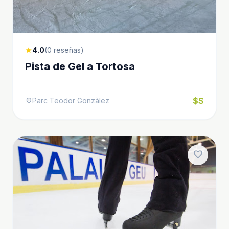
4.0
(0 reseñas)
star
Pista de Gel a Tortosa
$$
Parc Teodor Gonzàlez
location_on
favorite