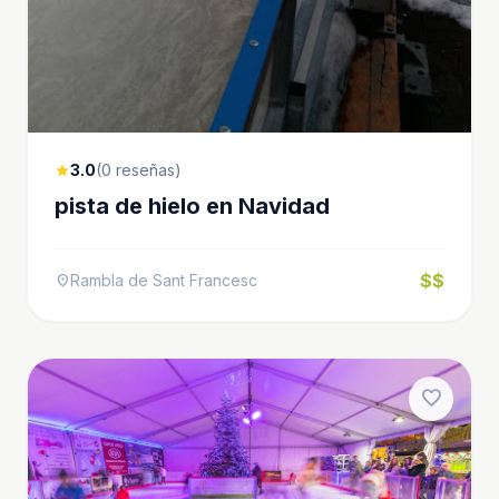
3.0
(0 reseñas)
star
pista de hielo en Navidad
$$
Rambla de Sant Francesc
location_on
favorite