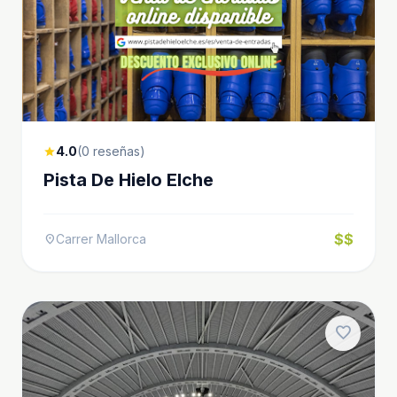
4.0
(0 reseñas)
star
Pista De Hielo Elche
$$
Carrer Mallorca
location_on
favorite