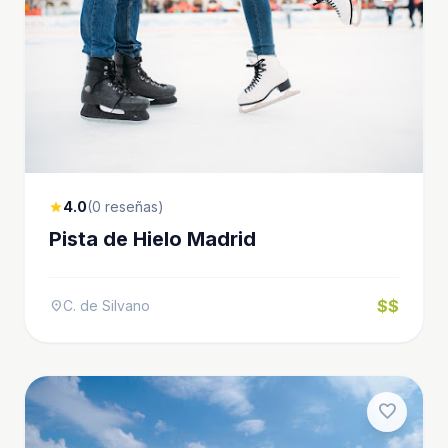
4.0
(0 reseñas)
star
Pista de Hielo Madrid
$$
C. de Silvano
location_on
favorite