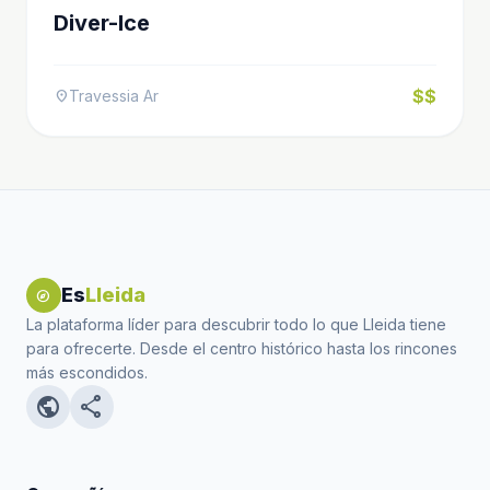
Diver-Ice
$$
Travessia Ar
location_on
Es
Lleida
explore
La plataforma líder para descubrir todo lo que Lleida tiene
para ofrecerte. Desde el centro histórico hasta los rincones
más escondidos.
public
share