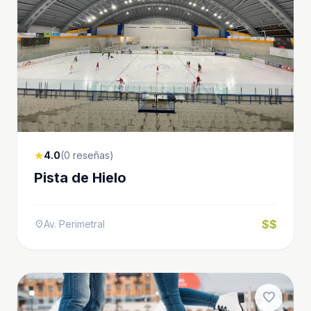
4.0
(0 reseñas)
star
Pista de Hielo
$$
Av. Perimetral
location_on
favorite