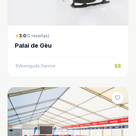
3.0
(0 reseñas)
star
Palai de Gèu
$$
Avenguda Garona
location_on
favorite