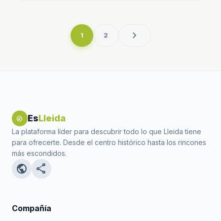
chevron_right
1
2
Es
Lleida
explore
La plataforma líder para descubrir todo lo que Lleida tiene
para ofrecerte. Desde el centro histórico hasta los rincones
más escondidos.
public
share
Compañía