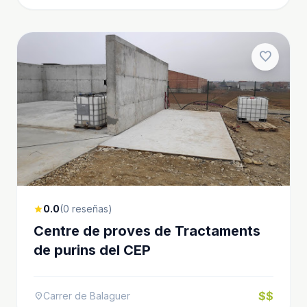
favorite
0.0
(0 reseñas)
star
Centre de proves de Tractaments
de purins del CEP
$$
Carrer de Balaguer
location_on