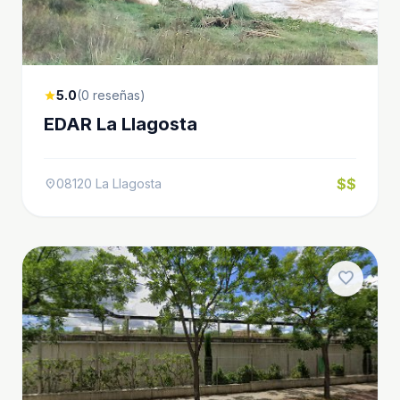
5.0
(0 reseñas)
star
EDAR La Llagosta
$$
08120 La Llagosta
location_on
favorite