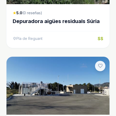
5.0
(0 reseñas)
star
Depuradora aigües residuals Súria
$$
Pla de Reguant
location_on
favorite