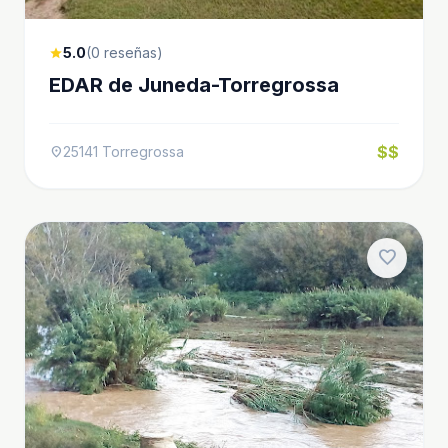
5.0
(0 reseñas)
star
EDAR de Juneda-Torregrossa
$$
25141 Torregrossa
location_on
favorite