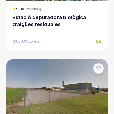
5.0
(0 reseñas)
star
Estació depuradora biològica
d’aigües residuales
$$
08630 Abrera
location_on
favorite