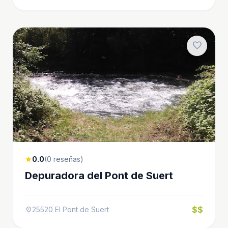
favorite
0.0
(0 reseñas)
star
Depuradora del Pont de Suert
$$
25520 El Pont de Suert
location_on