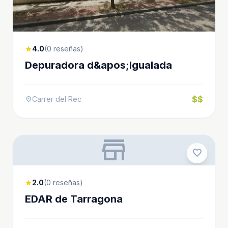
4.0
(0 reseñas)
star
Depuradora d&apos;Igualada
$$
Carrer del Rec
location_on
store
favorite
2.0
(0 reseñas)
star
EDAR de Tarragona