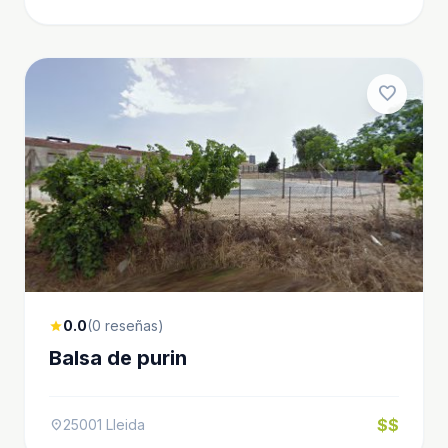
favorite
0.0
(0 reseñas)
star
Balsa de purin
$$
25001 Lleida
location_on