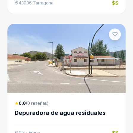
$$
43006 Tarragona
location_on
favorite
0.0
(0 reseñas)
star
Depuradora de agua residuales
$$
Ctra. Fraga
location_on