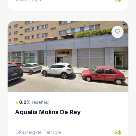
favorite
0.0
(0 reseñas)
star
Aqualia Molins De Rey
$$
Passeig del Terraplè
location_on