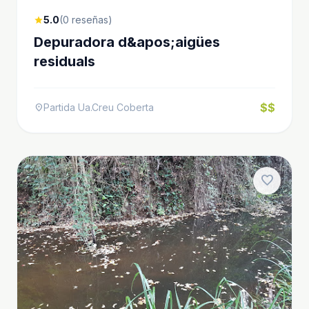
5.0
(0 reseñas)
star
Depuradora d&apos;aigües
residuals
$$
Partida Ua.Creu Coberta
location_on
favorite