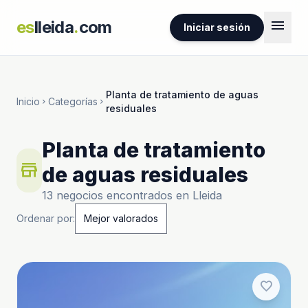
menu
es
lleida
.
com
Iniciar sesión
Planta de tratamiento de aguas
Inicio
Categorías
chevron_right
chevron_right
residuales
Planta de tratamiento
store
de aguas residuales
13 negocios encontrados en Lleida
Ordenar por:
favorite