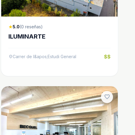
5.0
(0 reseñas)
star
ILUMINARTE
$$
Carrer de l&apos;Estudi General
location_on
favorite