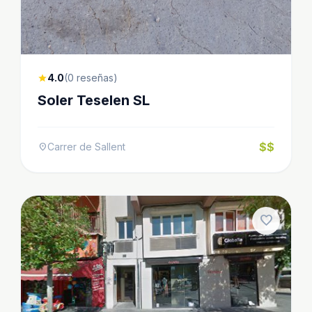
4.0
(0 reseñas)
star
Soler Teselen SL
$$
Carrer de Sallent
location_on
favorite