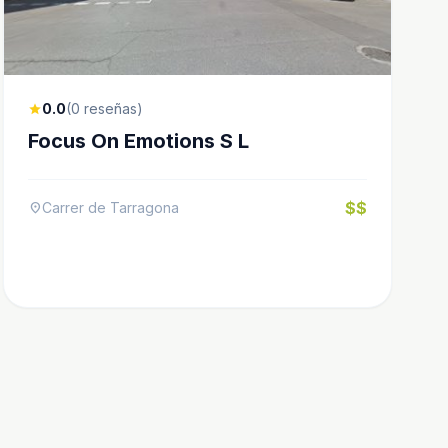
0.0
(0 reseñas)
star
Focus On Emotions S L
$$
Carrer de Tarragona
location_on