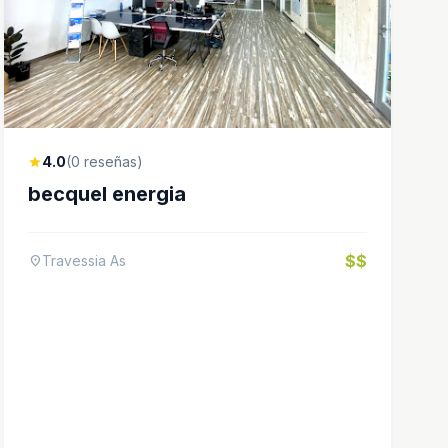
4.0
(0 reseñas)
star
becquel energia
$$
Travessia As
location_on