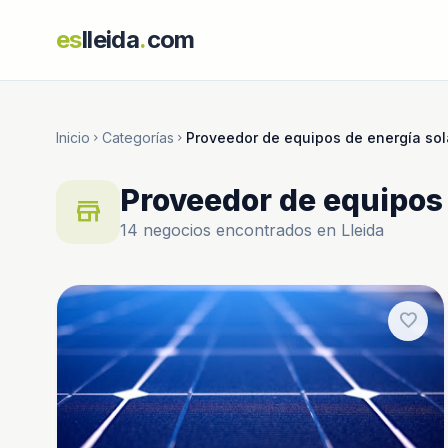
es
lleida
.
com
Inicio
Categorías
Proveedor de equipos de energía sol
chevron_right
chevron_right
Proveedor de equipos 
store
14 negocios encontrados en Lleida
favorite