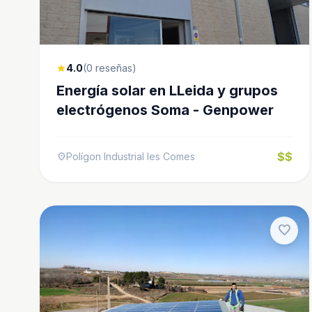
4.0
(0 reseñas)
star
Energía solar en LLeida y grupos
electrógenos Soma - Genpower
$$
Polígon Industrial les Comes
location_on
favorite