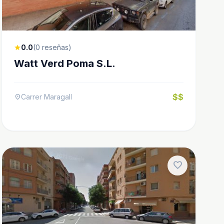
0.0
(0 reseñas)
star
Watt Verd Poma S.L.
$$
Carrer Maragall
location_on
favorite