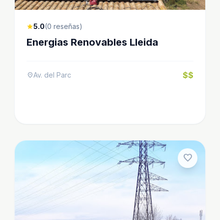
5.0
(0 reseñas)
star
Energias Renovables Lleida
$$
Av. del Parc
location_on
favorite