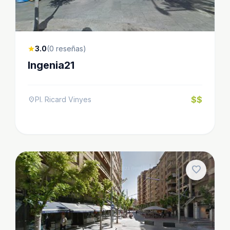
3.0
(0 reseñas)
star
Ingenia21
$$
Pl. Ricard Vinyes
location_on
favorite