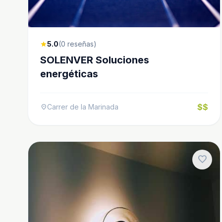
5.0
(0 reseñas)
star
SOLENVER Soluciones
energéticas
$$
Carrer de la Marinada
location_on
favorite