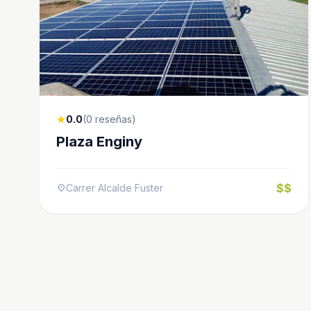
0.0
(0 reseñas)
star
Plaza Enginy
$$
Carrer Alcalde Fuster
location_on