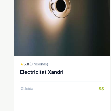
5.0
(0 reseñas)
star
Electricitat Xandri
$$
Lleida
location_on