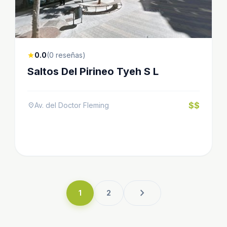
0.0
(0 reseñas)
star
Saltos Del Pirineo Tyeh S L
$$
Av. del Doctor Fleming
location_on
chevron_right
1
2