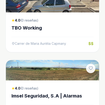
4.0
(0 reseñas)
star
TBO Working
$$
Carrer de Maria Aurèlia Capmany
location_on
favorite
4.0
(0 reseñas)
star
Imsel Seguridad, S.A | Alarmas