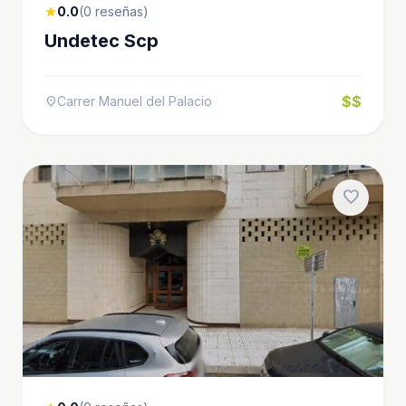
0.0
(0 reseñas)
star
Undetec Scp
$$
Carrer Manuel del Palacio
location_on
favorite