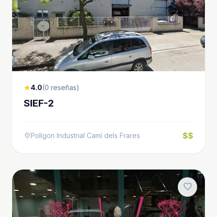
4.0
(0 reseñas)
star
SIEF-2
$$
Polígon Industrial Camí dels Frares
location_on
favorite