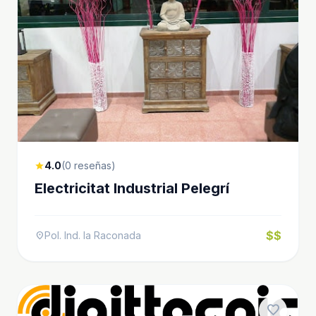
4.0
(0 reseñas)
star
Electricitat Industrial Pelegrí
$$
Pol. Ind. la Raconada
location_on
favorite