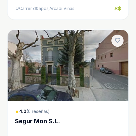
$$
Carrer d&apos;Arcadi Viñas
location_on
favorite
4.0
(0 reseñas)
star
Segur Mon S.L.