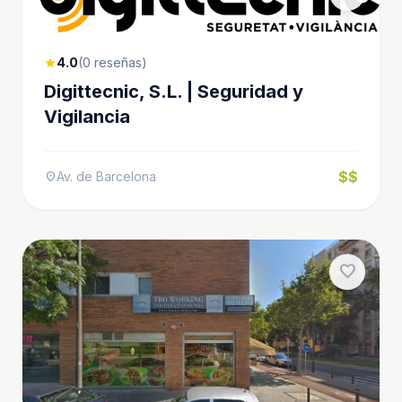
4.0
(0 reseñas)
star
Digittecnic, S.L. | Seguridad y
Vigilancia
$$
Av. de Barcelona
location_on
favorite