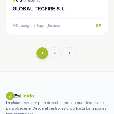
0.0
(0 reseñas)
star
GLOBAL TECFIRE S.L.
$$
Passeig de l&apos;Estació
location_on
chevron_right
1
2
Es
Lleida
explore
La plataforma líder para descubrir todo lo que Lleida tiene
para ofrecerte. Desde el centro histórico hasta los rincones
más escondidos.