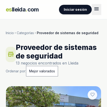
menu
es
lleida
.
com
Iniciar sesión
Inicio
Categorías
Proveedor de sistemas de seguridad
chevron_right
chevron_right
Proveedor de sistemas
store
de seguridad
13 negocios encontrados en Lleida
Ordenar por:
favorite