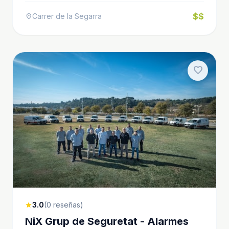
$$
Carrer de la Segarra
location_on
favorite
3.0
(0 reseñas)
star
NiX Grup de Seguretat - Alarmes