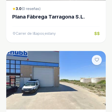
3.0
(0 reseñas)
star
Plana Fàbrega Tarragona S.L.
$$
Carrer de l&apos;estany
location_on
favorite