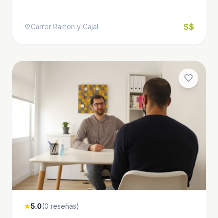
$$
Carrer Ramon y Cajal
location_on
favorite
5.0
(0 reseñas)
star