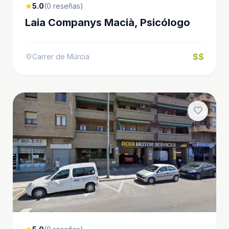
5.0
(0 reseñas)
star
Laia Companys Macià, Psicólogo
$$
Carrer de Múrcia
location_on
favorite