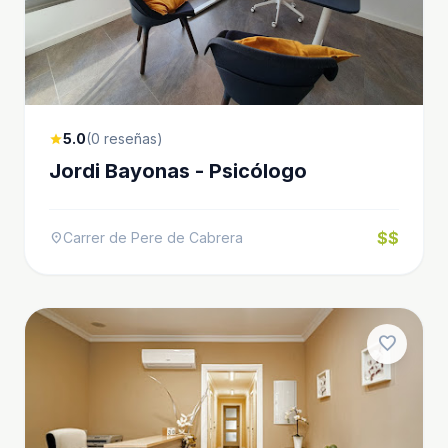
5.0
(0 reseñas)
star
Jordi Bayonas - Psicólogo
$$
Carrer de Pere de Cabrera
location_on
favorite