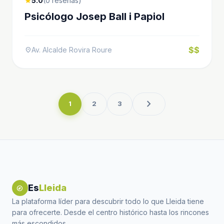
5.0
(0 reseñas)
star
Psicólogo Josep Ball i Papiol
$$
Av. Alcalde Rovira Roure
location_on
chevron_right
1
2
3
Es
Lleida
explore
La plataforma líder para descubrir todo lo que Lleida tiene
para ofrecerte. Desde el centro histórico hasta los rincones
más escondidos.