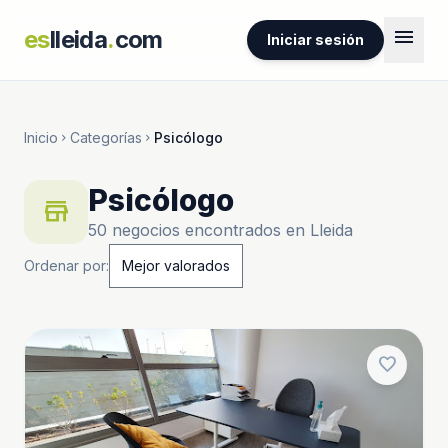
menu
es
lleida
.
com
Iniciar sesión
Inicio
Categorías
Psicólogo
chevron_right
chevron_right
Psicólogo
store
50 negocios encontrados en Lleida
Ordenar por:
favorite