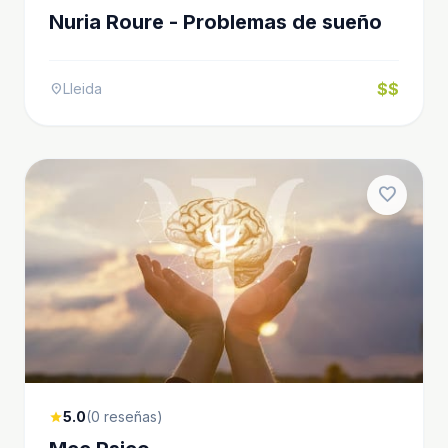
Nuria Roure - Problemas de sueño
$$
Lleida
location_on
favorite
5.0
(0 reseñas)
star