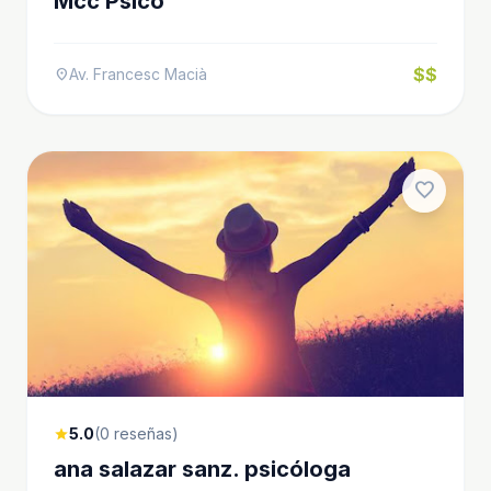
Mcc Psico
$$
Av. Francesc Macià
location_on
favorite
5.0
(0 reseñas)
star
ana salazar sanz. psicóloga