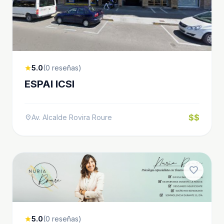
5.0
(0 reseñas)
star
ESPAI ICSI
$$
Av. Alcalde Rovira Roure
location_on
favorite
5.0
(0 reseñas)
star