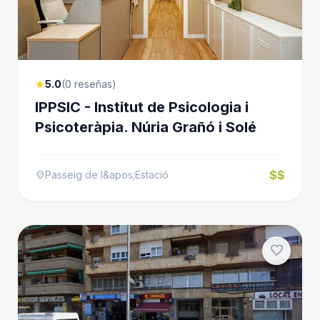
5.0
(0 reseñas)
star
IPPSIC - Institut de Psicologia i
Psicoteràpia. Núria Grañó i Solé
$$
Passeig de l&apos;Estació
location_on
favorite