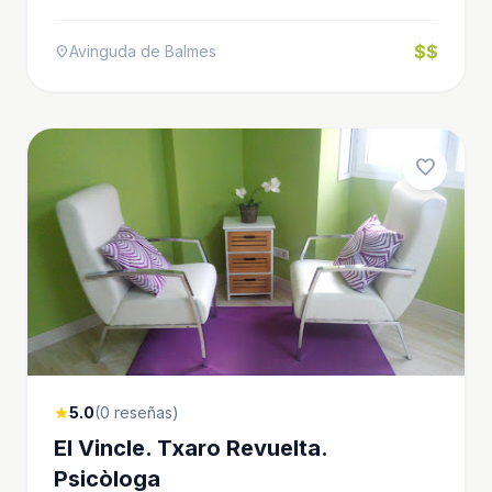
$$
Avinguda de Balmes
location_on
favorite
5.0
(0 reseñas)
star
El Vincle. Txaro Revuelta.
Psicòloga