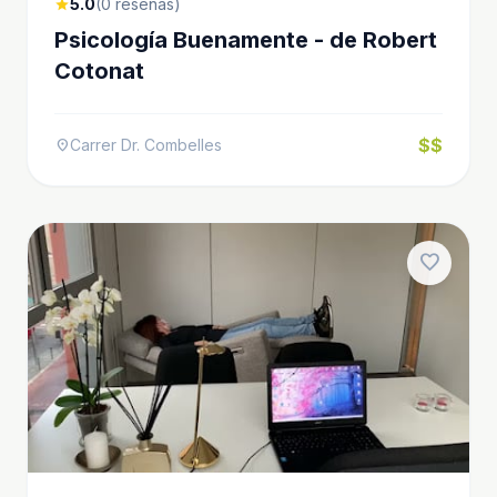
5.0
(0 reseñas)
star
Psicología Buenamente - de Robert
Cotonat
$$
Carrer Dr. Combelles
location_on
favorite