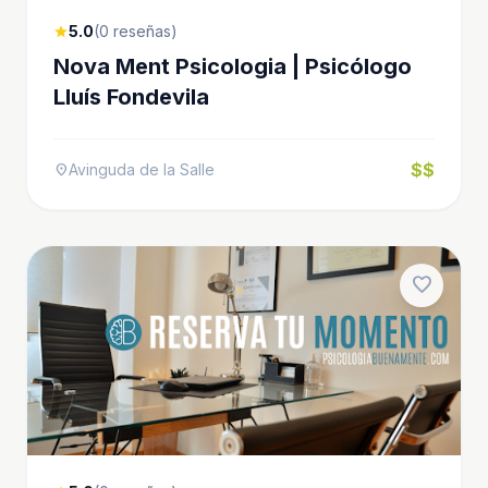
5.0
(0 reseñas)
star
Nova Ment Psicologia | Psicólogo
Lluís Fondevila
$$
Avinguda de la Salle
location_on
favorite